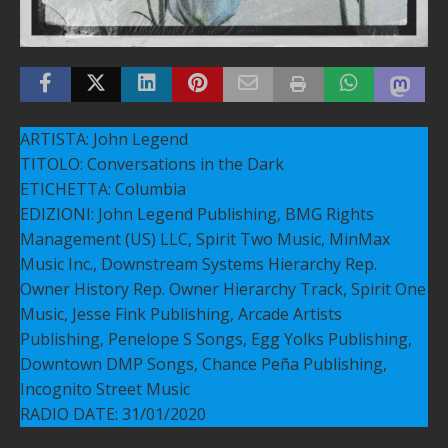
ARTISTA: John Legend
TITOLO: Conversations in the Dark
ETICHETTA: Columbia
EDIZIONI: John Legend Publishing, BMG Rights
Management (US) LLC, Spirit Two Music, MinMax
Music Inc., Downstream Systems Hierarchy Rep.
Owner History Rep. Owner Hierarchy Track, Spirit One
Music, Jesse Fink Publishing, Arcade Artists
Publishing, Penelope S Songs, Egg Yolks Publishing,
Downtown DMP Songs, Chance Peña Publishing,
Incognito Street Music
RADIO DATE: 31/01/2020