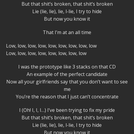
But that shit’s broken, that shit’s broken
Lie (lie, lie), lie, l-lie, I try to hide
But now you know it
That I’m at an all time
Low, low, low, low, low, low, low, low, low
Low, low, low, low, low, low, low, low
I was the prototype like 3 stacks on that CD
An example of the perfect candidate
Now all your girlfriends say that you don’t want to see
me
You’re the reason that I just can’t concentrate
I (Oh! I, I, I…) I’ve been trying to fix my pride
But that shit’s broken, that shit’s broken
Lie (lie, lie), lie, l-lie, I try to hide
But now you know it