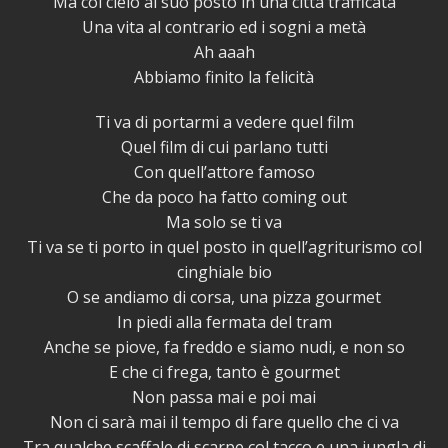
Ma col cielo al suo posto in una città trafficata
Una vita al contrario ed i sogni a metà
Ah aaah
Abbiamo finito la felicità
Ti va di portarmi a vedere quel film
Quel film di cui parlano tutti
Con quell’attore famoso
Che da poco ha fatto coming out
Ma solo se ti va
Ti va se ti porto in quel posto in quell’agriturismo col
cinghiale bio
O se andiamo di corsa, una pizza gourmet
In piedi alla fermata del tram
Anche se piove, fa freddo e siamo nudi, e non so
E che ci frega, tanto è gourmet
Non passa mai e poi mai
Non ci sarà mai il tempo di fare quello che ci va
Tra qualche scaffale di scarpe col tacco e una jungla di