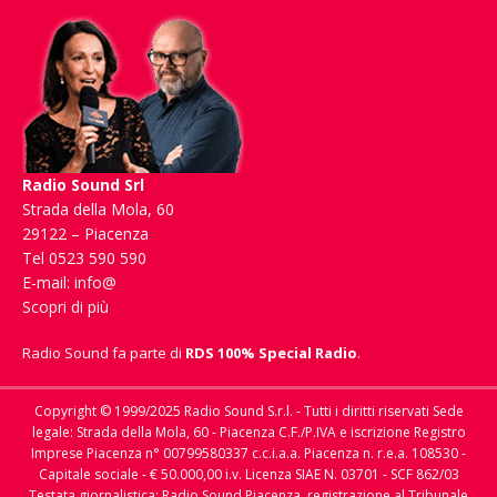
Radio Sound Srl
Strada della Mola, 60
29122 – Piacenza
Tel 0523 590 590
E-mail:
info@
Scopri di più
Radio Sound fa parte di
RDS 100% Special Radio
.
Copyright © 1999/2025 Radio Sound S.r.l. - Tutti i diritti riservati Sede
legale: Strada della Mola, 60 - Piacenza C.F./P.IVA e iscrizione Registro
Imprese Piacenza n° 00799580337 c.c.i.a.a. Piacenza n. r.e.a. 108530 -
Capitale sociale - € 50.000,00 i.v. Licenza SIAE N. 03701 - SCF 862/03
Testata giornalistica: Radio Sound Piacenza, registrazione al Tribunale