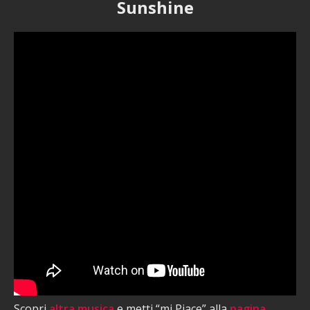
Sunshine
Scopri
altra musica
e metti “mi Piace” alla
pagina