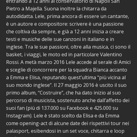
entrando a 12 anni al conservatorio di Napoli San
Pietro a Majella. Suona inoltre la chitarra da
autodidatta. Lele, prima ancora di essere un cantante,
è un autore e compositore: scrivere è una passione
che coltiva da sempre, e già a 12 anni inizia a creare
testi e musiche delle sue canzoni in italiano e in
inglese. Tra le sue passioni, oltre alla musica, ci sono il
basket, i viaggi, le moto ed in particolare Valentino
Rossi. A metà marzo 2016 Lele accede al serale di Amici
e sceglie di concorrere per la squadra Bianca accanto
a Emma e Elisa, reputando quest’ultima “più vicina al
suo mondo inglese”. Il 27 maggio 2016 è uscito il suo
primo album, “Costruire”, che ha dato inizio al suo
percorso di musicista, sostenuto anche dall’affetto dei
suoi fan (più di 137.000 su Facebook e 425.000 su
Instagram). Lele è stato scelto da Elisa e da Emma
come opening-act di alcune date dei rispettivi tour nei
palasport, esibendosi in un set voce, chitarra e loop