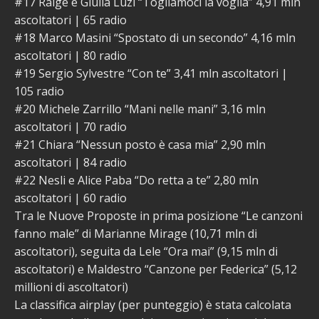
#17 Raige e Giulia Luzi “Togliamoci la voglia” 4,91 mln
ascoltatori | 65 radio
#18 Marco Masini “Spostato di un secondo” 4,16 mln
ascoltatori | 80 radio
#19 Sergio Sylvestre “Con te” 3,41 mln ascoltatori |
105 radio
#20 Michele Zarrillo “Mani nelle mani” 3,16 mln
ascoltatori | 70 radio
#21 Chiara “Nessun posto è casa mia” 2,90 mln
ascoltatori | 84 radio
#22 Nesli e Alice Paba “Do retta a te” 2,80 mln
ascoltatori | 60 radio
Tra le Nuove Proposte in prima posizione “Le canzoni
fanno male” di Marianne Mirage (10,71 mln di
ascoltatori), seguita da Lele “Ora mai” (9,15 mln di
ascoltatori) e Maldestro “Canzone per Federica” (5,12
millioni di ascoltatori)
La classifica airplay (per punteggio) è stata calcolata