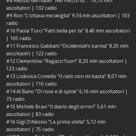
#8 Alessio Bernabei “Nel mezzo di…” 10,15 mln
ascoltatori | 132 radio
#9 Ron “L’ottava meraviglia” 9.34 mln ascoltatori | 103
radio
#10 Paola Turci “Fatti bella per te” 8.40 mln ascoltatori
| 105 radio
#11 Francesco Gabbani “Occidentali’s karma” 8,35 mln
ascoltaotri | 122 radio
#12 Clementino “Ragazzi fuori” 8,20 mln ascoltatori |
123 radio
#13 Lodovica Comello “Il cielo non mi basta” 8,07 mln
ascoltatori | 110 radio
#14 Al Bano “Di rose e di spine” 6,16 mln ascoltatori |
73 radio
#15 Michele Bravi “Il diario degli errori” 5,61 mln
ascoltatori | 83 radio
#16 Gigi D’Alessio “La prima stella” 5,12 mln
ascoltatori | 75 radio