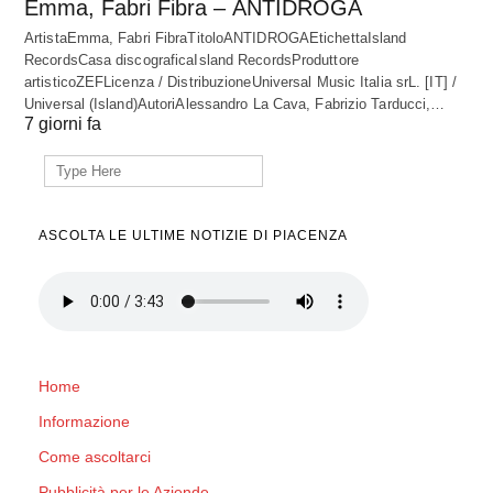
Emma, Fabri Fibra – ANTIDROGA
ArtistaEmma, Fabri FibraTitoloANTIDROGAEtichettaIsland
RecordsCasa discograficaIsland RecordsProduttore
artisticoZEFLicenza / DistribuzioneUniversal Music Italia srL. [IT] /
Universal (Island)AutoriAlessandro La Cava, Fabrizio Tarducci,…
7 giorni fa
Search
for:
ASCOLTA LE ULTIME NOTIZIE DI PIACENZA
Home
Informazione
Come ascoltarci
Pubblicità per le Aziende