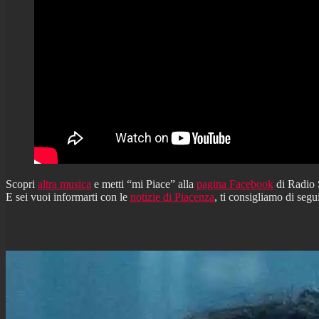
Scopri
altra musica
e metti “mi Piace” alla
pagina Facebook
di Radio
E sei vuoi informarti con le
notizie di Piacenza
, ti consigliamo di segu