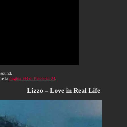
 Sound.
ire la
pagina FB di Piacenza 24
.
Lizzo – Love in Real Life