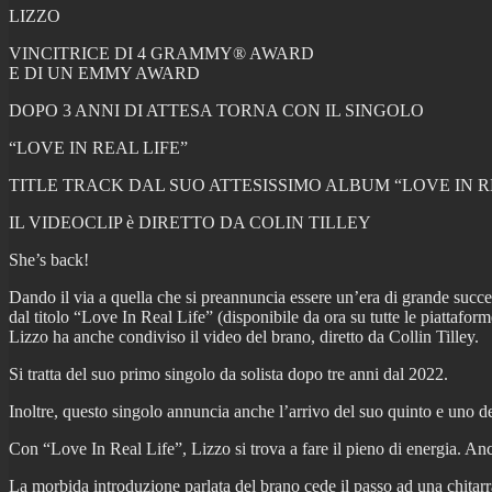
LIZZO
VINCITRICE DI 4 GRAMMY® AWARD
E DI UN EMMY AWARD
DOPO 3 ANNI DI ATTESA TORNA CON IL SINGOLO
“LOVE IN REAL LIFE”
TITLE TRACK DAL SUO ATTESISSIMO ALBUM “LOVE IN RE
IL VIDEOCLIP è DIRETTO DA COLIN TILLEY
She’s back!
Dando il via a quella che si preannuncia essere un’era di grande suc
dal titolo “Love In Real Life” (disponibile da ora su tutte le piattaf
Lizzo ha anche condiviso il video del brano, diretto da Collin Tilley.
Si tratta del suo primo singolo da solista dopo tre anni dal 2022.
Inoltre, questo singolo annuncia anche l’arrivo del suo quinto e uno de
Con “Love In Real Life”, Lizzo si trova a fare il pieno di energia. Anc
La morbida introduzione parlata del brano cede il passo ad una chitarra