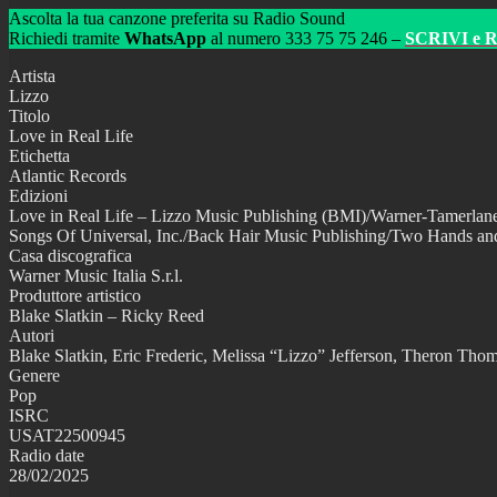
Ascolta la tua canzone preferita su Radio Sound
Richiedi tramite
WhatsApp
al numero 333 75 75 246 –
SCRIVI e 
Artista
Lizzo
Titolo
Love in Real Life
Etichetta
Atlantic Records
Edizioni
Love in Real Life – Lizzo Music Publishing (BMI)/Warner-Tamerlan
Songs Of Universal, Inc./Back Hair Music Publishing/Two Hands an
Casa discografica
Warner Music Italia S.r.l.
Produttore artistico
Blake Slatkin – Ricky Reed
Autori
Blake Slatkin, Eric Frederic, Melissa “Lizzo” Jefferson, Theron Tho
Genere
Pop
ISRC
USAT22500945
Radio date
28/02/2025