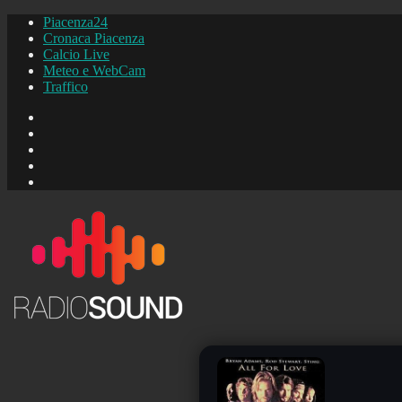
Piacenza24
Cronaca Piacenza
Calcio Live
Meteo e WebCam
Traffico
FB
Instagram
YouTube
FB
Piacenza24