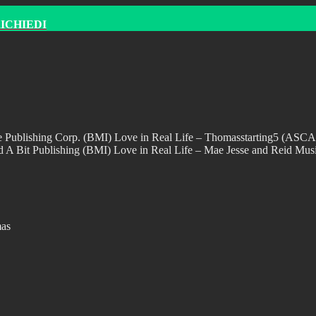
RICHIEDI
e Publishing Corp. (BMI) Love in Real Life – Thomasstarting5 (ASC
d A Bit Publishing (BMI) Love in Real Life – Mae Jesse and Reid M
mas