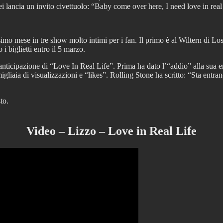
i lancia un invito civettuolo: “Baby come over here, I need love in real 
ossimo mese in tre show molto intimi per i fan. Il primo è al Wiltern di L
i biglietti entro il 5 marzo.
ticipazione di “Love In Real Life”. Prima ha dato l’“addio” alla sua era
igliaia di visualizzazioni e “likes”. Rolling Stone ha scritto: “Sta entr
to.
Video – Lizzo – Love in Real Life