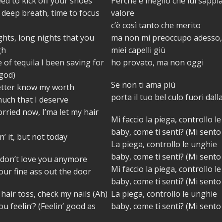
eed to kick off your shoes
Perchè è meglio che lui sappia
 deep breath, time to focus
valore
c’è così tanto che merito
ights, long nights that you
ma non mi preoccupo adesso, 
gh
miei capelli giù
e of tequila I been saving for
ho provato, ma non oggi
god)
Se non ti ama più
etter know my worth
porta il tuo bel culo fuori dall
uch that I deserve
orried now, I’ma let my hair
Mi faccio la piega, controllo l
baby, come ti senti? (Mi sent
’ it, but not today
La piega, controllo le unghie
baby, come ti senti? (Mi sent
he don’t love you anymore
Mi faccio la piega, controllo l
ur fine ass out the door
baby, come ti senti? (Mi sent
hair toss, check my nails (Ah)
La piega, controllo le unghie
u feelin’? (Feelin’ good as
baby, come ti senti? (Mi sent