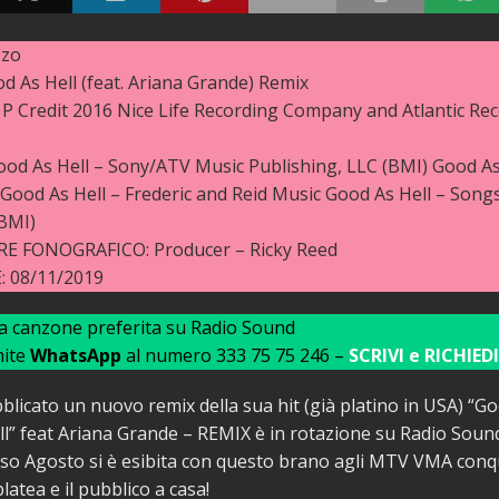
zzo
 As Hell (feat. Ariana Grande) Remix
P Credit 2016 Nice Life Recording Company and Atlantic Re
od As Hell – Sony/ATV Music Publishing, LLC (BMI) Good As 
Good As Hell – Frederic and Reid Music Good As Hell – Song
BMI)
 FONOGRAFICO: Producer – Ricky Reed
 08/11/2019
ua canzone preferita su Radio Sound
mite
WhatsApp
al numero 333 75 75 246 –
SCRIVI e RICHIEDI
blicato un nuovo remix della sua hit (già platino in USA) “Go
l” feat Ariana Grande – REMIX è in rotazione su Radio Soun
rso Agosto si è esibita con questo brano agli MTV VMA conqu
latea e il pubblico a casa!