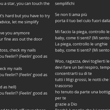
 a star, you can touch the
semplifichi
Se non ti ama più
it’s hard but you have to try
porta il tuo bel culo fuori dall
dvice, let me simplify
Mi faccio la piega, controllo l
love you anymore
baby, come ti senti? (Mi sent
ur fine ass out the door
La piega, controllo le unghie
 toss, check my nails
baby, come ti senti? (Mi sent
u feelin’? (Feelin’ good as
Woo, ragazza, devi toglierti l
devi fare un bel respiro, tem
heck my nails
concentrarti su di te
u feelin’? (Feelin’ good as
tutti i litigi grossi, le notti che
trascorso
d as hell)
ho tenuto da parte una bottigl
u feelin’? (Feelin’ good as
per te
grazie a Dio