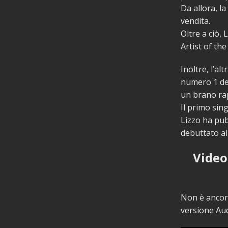
Da allora, l
vendita.
Oltre a ciò,
Artist of th
Inoltre, l’al
numero 1 del
un brano rap
Il primo sing
Lizzo ha pub
debuttato al
Video
Non è ancora
versione Aud