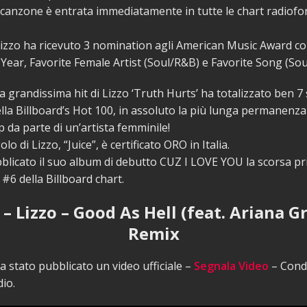
a canzone è entrata immediatamente in tutte le chart radiofon
 Lizzo ha ricevuto 3 nomination agli American Music Award 
e Year, Favorite Female Artist (Soul/R&B) e Favorite Song (So
tra grandissima hit di Lizzo ‘Truth Hurts’ ha totalizzato ben 7
la Billboard’s Hot 100, in assoluto la più lunga permanenza a
 da parte di un’artista femminile!
olo di Lizzo, “Juice”, è certificato ORO in Italia.
blicato il suo album di debutto CUZ I LOVE YOU la scorsa p
 #6 della Billboard chart.
 – Lizzo – Good As Hell (feat. Ariana G
Remix
 stato pubblicato un video ufficiale –
Segnala Video
– Condi
io.