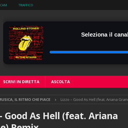
BCAM
TRAFFICO
Seleziona il canal
SCRIVI IN DIRETTA
ASCOLTA
USICA, IL RITMO CHE PIACE
Lizzo – Good As Hell (feat. Ariana Gra
– Good As Hell (feat. Ariana
e) Remix