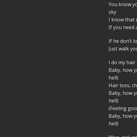
You know you
sky
I know that 
If you need a
If he don’t 
Just walk yo
I do my hair
Baby, how yo
hell)
Hair toss, c
Baby, how yo
hell)
(Feeling goo
Baby, how yo
hell)