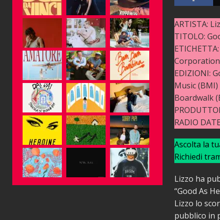
ARTISTA: Li
TITOLO: Good
ETICHETTA: 
Corporation
EDIZIONI: Go
Music (BMI) 
Boardwalk (
PRODUTTORE
RADIO DATE:
Ascolta la t
Richiedi tra
Lizzo ha pub
“Good As Hel
Lizzo lo sco
pubblico in p