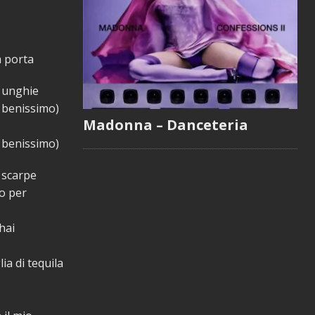
a porta
e unghie
o benissimo)
Madonna – Danceteria
o benissimo)
e scarpe
po per
 hai
ia di tequila