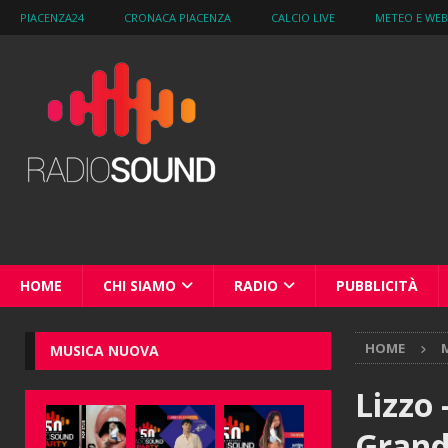
PIACENZA24
CRONACA PIACENZA
CALCIO LIVE
METEO E WE
HOME
CHI SIAMO
RADIO
PUBBLICITÀ
HOME
M
MUSICA NUOVA
Lizzo 
Grand