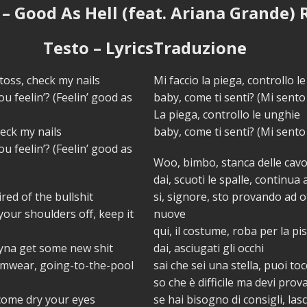
 – Good As Hell (feat. Ariana Grande)
Testo – Lyrics
Traduzione
 toss, check my nails
Mi faccio la piega, controllo l
u feelin’? (Feelin’ good as
baby, come ti senti? (Mi sent
La piega, controllo le unghie
heck my nails
baby, come ti senti? (Mi sent
u feelin’? (Feelin’ good as
Woo, bimbo, stanca delle cavo
dai, scuoti le spalle, continua
ired of the bullshit
si, signore, sto provando ad 
your shoulders off, keep it
nuove
qui, il costume, roba per la pi
ryna get some new shit
dai, asciugati gli occhi
wimwear, going-to-the-pool
sai che sei una stella, puoi tocc
so che è difficile ma devi prov
ome dry your eyes
se hai bisogno di consigli, lasc