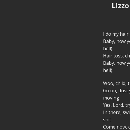
Lizzo
I do my hair
Baby, how yo
hell)
Hair toss, c
Baby, how yo
hell)
Woo, child, t
Go on, dust 
moving
Yes, Lord, t
In there, s
shit
Come now, c