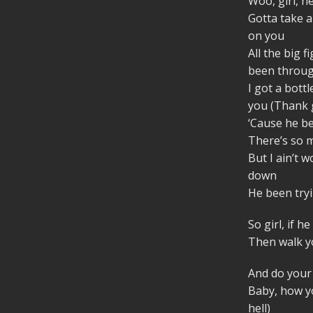
Woo, girl, n
Gotta take a
on you
All the big f
been throu
I got a bottl
you (Thank 
‘Cause he b
There’s so m
But I ain’t w
down
He been tryin
So girl, if 
Then walk yo
And do your 
Baby, how yo
hell)