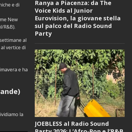
Ranya a Piacenza: da The
iche e di
Voice Kids al Junior
Eurovision, la giovane stella
come New
sul palco del Radio Sound
ul/R&B).
Party
 settimane al
l vertice di
rimavera e ha
rande)
vidiamo la
JOEBLESS al Radio Sound
Party 2026: L’Afro-Pop e l’R&B