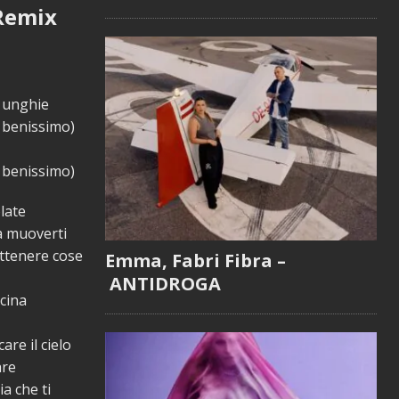
 Remix
e unghie
o benissimo)
o benissimo)
late
 a muoverti
ottenere cose
Emma, Fabri Fibra –
ANTIDROGA
scina
are il cielo
are
ia che ti