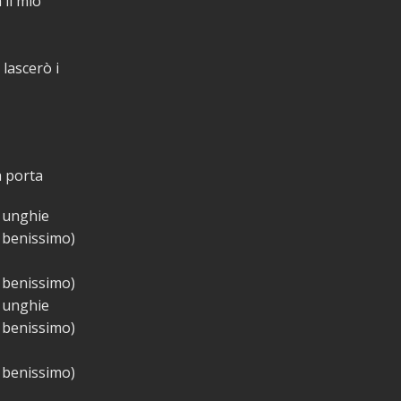
 il mio
lascerò i
a porta
e unghie
o benissimo)
o benissimo)
e unghie
o benissimo)
o benissimo)