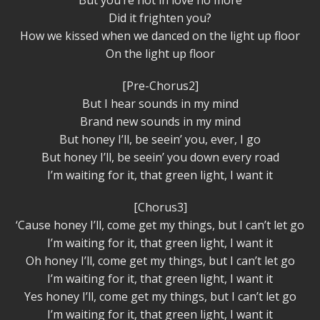
But you’re not in love no more
Did it frighten you?
How we kissed when we danced on the light up floor
On the light up floor
[Pre-Chorus2]
But I hear sounds in my mind
Brand new sounds in my mind
But honey I’ll, be seein’ you, ever, I go
But honey I’ll, be seein’ you down every road
I’m waiting for it, that green light, I want it
[Chorus3]
‘Cause honey I’ll, come get my things, but I can’t let go
I’m waiting for it, that green light, I want it
Oh honey I’ll, come get my things, but I can’t let go
I’m waiting for it, that green light, I want it
Yes honey I’ll, come get my things, but I can’t let go
I’m waiting for it, that green light, I want it