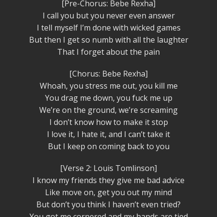
[Pre-Chorus: Bebe Rexha]
I call you but you never even answer
I tell myself I’m done with wicked games
But then I get so numb with all the laughter
That I forget about the pain
[Chorus: Bebe Rexha]
Whoah, you stress me out, you kill me
You drag me down, you fuck me up
We’re on the ground, we’re screaming
I don’t know how to make it stop
I love it, I hate it, and I can’t take it
But I keep on coming back to you
[Verse 2: Louis Tomlinson]
I know my friends they give me bad advice
Like move on, get you out my mind
But don’t you think I haven’t even tried?
You got me cornered and my hands are tied