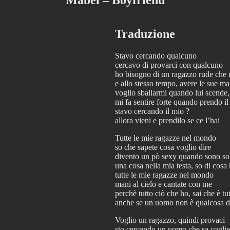
Traduzione
Stavo cercando qualcuno
cercavo di provarci con qualcuno
ho bisogno di un ragazzo rude che 
e allo stesso tempo, avere le sue m
voglio sballarmi quando lui scende
mi fa sentire forte quando prendo il
stavo cercando il mio ?
allora vieni e prendilo se ce l’hai
Tutte le mie ragazze nel mondo
so che sapete cosa voglio dire
divento un pò sexy quando sono so
una cosa nella mia testa, so di cosa
tutte le mie ragazze nel mondo
mani al cielo e cantate con me
perchè tutto ciò che ho, sai che è tu
anche se un uomo non è qualcosa d
Voglio un ragazzo, quindi provaci
sto cercando un uomo che sa coglie