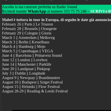
Ascolta la tua canzone preferita su Radio Sound
Richiedi tramite
WhatsApp
al numero 333 75 75 246 –
SCRIVI e 
Mabel è tuttora in tour in Europa, di seguito le date già annuncia
February 26 || Paris || Le Trianon
February 28 || Brussels || Orangerie
February 29 || Cologne || Gloria
March 1 || Amsterdam || Melkweg
March 3 || Berlin || Kesselhaus
March 4 || Hamburg || Mojo
March 5 || Copenhagan || VEGA
June 4 || Barcelona || Primavera Sound
June 12 || London || Lovebox
June 14 || Manchester || Parklife
June 20 || Landgraat || Pinkpop
July 3 || Dublin || Longitude
August 9 || Newquay || Boardmasters
August 10 || Budapest || Sziget Festival
August 15 || Helsinki || Flow Festival
August 28-29 || Reading & Leeds Festival