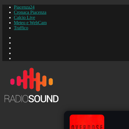
Piacenza24
Cronaca Piacenza
Calcio Live
Meteo e WebCam
Traffico
FB
Instagram
YouTube
FB
Piacenza24