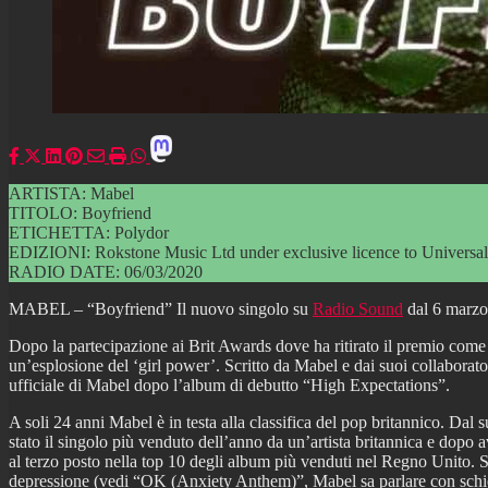
ARTISTA: Mabel
TITOLO: Boyfriend
ETICHETTA: Polydor
EDIZIONI: Rokstone Music Ltd under exclusive licence to Univers
RADIO DATE: 06/03/2020
MABEL – “Boyfriend” Il nuovo singolo su
Radio Sound
dal 6 marzo
Dopo la partecipazione ai Brit Awards dove ha ritirato il premio come 
un’esplosione del ‘girl power’. Scritto da Mabel e dai suoi collaborat
ufficiale di Mabel dopo l’album di debutto “High Expectations”.
A soli 24 anni Mabel è in testa alla classifica del pop britannico. D
stato il singolo più venduto dell’anno da un’artista britannica e dopo
al terzo posto nella top 10 degli album più venduti nel Regno Unito. S
depressione (vedi “OK (Anxiety Anthem)”, Mabel sa parlare con schiett