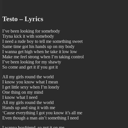
Testo – Lyrics
I’ve been looking for somebody
Tryna kick it with somebody
I need a rude boy to tell me something sweet
Same time got his hands up on my body
I wanna get high when he take it low low
Make me feel strong when I’m taking control
I’ve been looking for my shawty
So come and get it if you got it
All my girls round the world
I know you know what I mean
I get little sexy when I’m lonely
One thing on my mind
I know what I need
All my girls round the world
Hands up and sing it with me
‘Cause everything I got you know it’s all me
Even though a man ain’t something I need
I wanna boyfriend, so put it on me