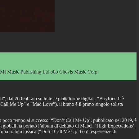
EMI Music Publishing Ltd obo Chevis Music Corp
, dal 26 febbraio su tutte le piattaforme digitali. “Boyfriend’ è
t Call Me Up” e “Mad Love”), il brano è il primo singolo solista
 in poco tempo al successo. “Don’t Call Me Up’, pubblicato nel 2019, è
am globali ha portato l’album di debutto di Mabel, ‘High Expectations’,
 una rottura tossica (“Don’t Call Me Up”) o di esperienze di