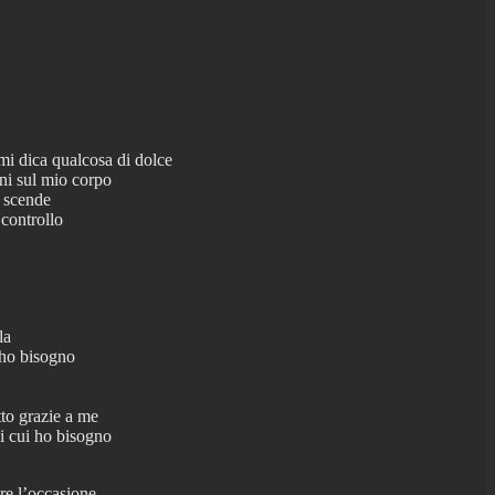
mi dica qualcosa di dolce
ani sul mio corpo
, scende
 controllo
la
 ho bisogno
tto grazie a me
i cui ho bisogno
re l’occasione