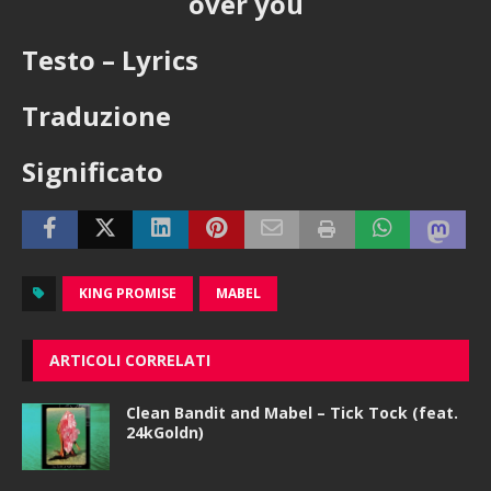
over you
Testo – Lyrics
Traduzione
Significato
KING PROMISE
MABEL
ARTICOLI CORRELATI
Clean Bandit and Mabel – Tick Tock (feat.
24kGoldn)