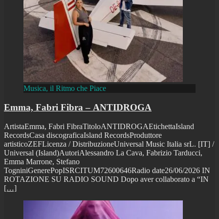
Musica, il Ritmo che Piace
Emma, Fabri Fibra – ANTIDROGA
ArtistaEmma, Fabri FibraTitoloANTIDROGAEtichettaIsland
RecordsCasa discograficaIsland RecordsProduttore
artisticoZEFLicenza / DistribuzioneUniversal Music Italia srL. [IT] /
Universal (Island)AutoriAlessandro La Cava, Fabrizio Tarducci,
Emma Marrone, Stefano
TogniniGenerePopISRCITUM72600646Radio date26/06/2026 IN
ROTAZIONE SU RADIO SOUND Dopo aver collaborato a “IN
[…]