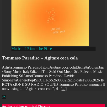
Musica, il Ritmo che Piace
Tommaso Paradiso – Agitare coca cola
ArtistaTommaso ParadisoTitoloAgitare coca colaEtichettaColumbia
/ Sony Music ItalyEdizioniThe Sold Out Music Srl, Eclectic Music
Publishing SrlAutoriTommaso Paradiso, Davide
SimonettaGenerePopISRCITRSS2600002Radio date19/06/2026 IN
ROTAZIONE SU RADIO SOUND Tommaso Paradiso annuncia il
nuovo singolo “Agitare coca cola”, da
[…]
Ascolta le ultime notizie di Piacenza