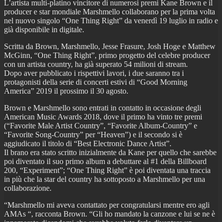
L’artista multi-platino vincitore di numerosi premi Kane Brown e il
producer e star mondiale Marshmello collaborano per la prima volta
nel nuovo singolo “One Thing Right” da venerdì 19 luglio in radio e
già disponibile in digitale.
Scritta da Brown, Marshmello, Jesse Frasure, Josh Hoge e Matthew
McGinn, “One Thing Right”, primo progetto del celebre producer
con un artista country, ha già superato 54 milioni di stream.
Dopo aver pubblicato i rispettivi lavori, i due saranno tra i
protagonisti della serie di concerti estivi di “Good Morning
America” 2019 il prossimo il 30 agosto.
Brown e Marshmello sono entrati in contatto in occasione degli
American Music Awards 2018, dove il primo ha vinto tre premi
(“Favorite Male Artist Country”, “Favorite Album-Country” e
“Favorite Song-Country” per “Heaven”) e il secondo si è
aggiudicato il titolo di “Best Electronic Dance Artist”.
Il brano era stato scritto inizialmente da Kane per quello che sarebbe
poi diventato il suo primo album a debuttare al #1 della Billboard
200, “Experiment”; “One Thing Right” è poi diventata una traccia
in più che la star del country ha sottoposto a Marshmello per una
collaborazione.
“Marshmello mi aveva contattato per congratularsi mentre ero agli
AMAs “, racconta Brown. “Gli ho mandato la canzone e lui se ne è