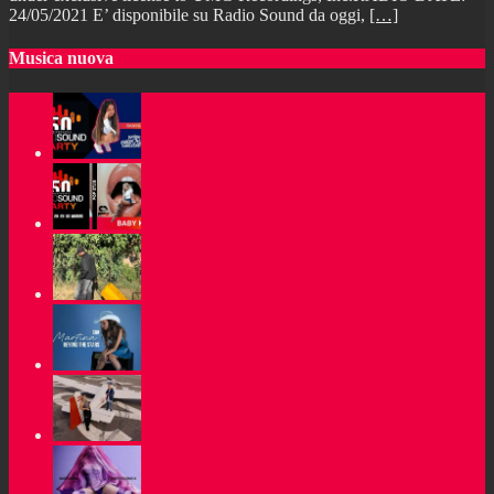
24/05/2021 E’ disponibile su Radio Sound da oggi,
[…]
Musica nuova