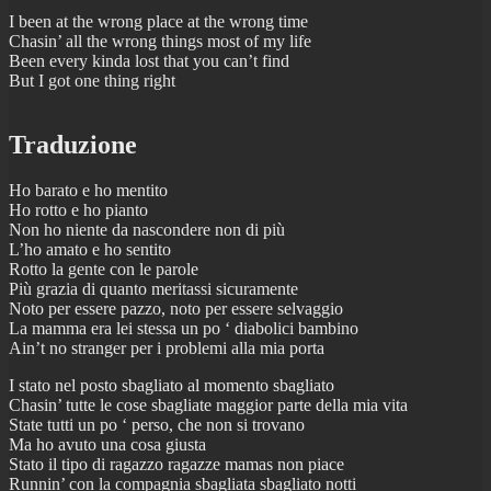
I been at the wrong place at the wrong time
Chasin’ all the wrong things most of my life
Been every kinda lost that you can’t find
But I got one thing right
Traduzione
Ho barato e ho mentito
Ho rotto e ho pianto
Non ho niente da nascondere non di più
L’ho amato e ho sentito
Rotto la gente con le parole
Più grazia di quanto meritassi sicuramente
Noto per essere pazzo, noto per essere selvaggio
La mamma era lei stessa un po ‘ diabolici bambino
Ain’t no stranger per i problemi alla mia porta
I stato nel posto sbagliato al momento sbagliato
Chasin’ tutte le cose sbagliate maggior parte della mia vita
State tutti un po ‘ perso, che non si trovano
Ma ho avuto una cosa giusta
Stato il tipo di ragazzo ragazze mamas non piace
Runnin’ con la compagnia sbagliata sbagliato notti