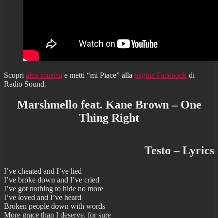
Scopri
altra musica
e metti “mi Piace” alla
pagina Facebook
di
Radio Sound.
Marshmello feat. Kane Brown – One
Thing Right
Testo – Lyrics
I’ve cheated and I’ve lied
I’ve broke down and I’ve cried
I’ve got nothing to hide no more
I’ve loved and I’ve heard
Broken people down with words
More grace than I deserve, for sure