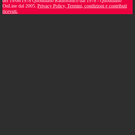
del 19/06/1978 Quotidiano Radiofonico dal 1978 - Quotidiano
OnLine dal 2005.
Privacy Policy, Termini, condizioni e contributi
ricevuti.