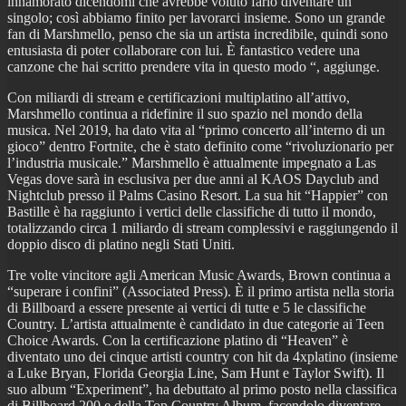
innamorato dicendomi che avrebbe voluto farlo diventare un
singolo; così abbiamo finito per lavorarci insieme. Sono un grande
fan di Marshmello, penso che sia un artista incredibile, quindi sono
entusiasta di poter collaborare con lui. È fantastico vedere una
canzone che hai scritto prendere vita in questo modo “, aggiunge.
Con miliardi di stream e certificazioni multiplatino all’attivo,
Marshmello continua a ridefinire il suo spazio nel mondo della
musica. Nel 2019, ha dato vita al “primo concerto all’interno di un
gioco” dentro Fortnite, che è stato definito come “rivoluzionario per
l’industria musicale.” Marshmello è attualmente impegnato a Las
Vegas dove sarà in esclusiva per due anni al KAOS Dayclub and
Nightclub presso il Palms Casino Resort. La sua hit “Happier” con
Bastille è ha raggiunto i vertici delle classifiche di tutto il mondo,
totalizzando circa 1 miliardo di stream complessivi e raggiungendo il
doppio disco di platino negli Stati Uniti.
Tre volte vincitore agli American Music Awards, Brown continua a
“superare i confini” (Associated Press). È il primo artista nella storia
di Billboard a essere presente ai vertici di tutte e 5 le classifiche
Country. L’artista attualmente è candidato in due categorie ai Teen
Choice Awards. Con la certificazione platino di “Heaven” è
diventato uno dei cinque artisti country con hit da 4xplatino (insieme
a Luke Bryan, Florida Georgia Line, Sam Hunt e Taylor Swift). Il
suo album “Experiment”, ha debuttato al primo posto nella classifica
di Billboard 200 e della Top Country Album, facendolo diventare