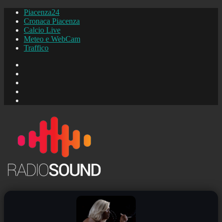
Piacenza24
Cronaca Piacenza
Calcio Live
Meteo e WebCam
Traffico
FB
Instagram
YouTube
FB
Piacenza24