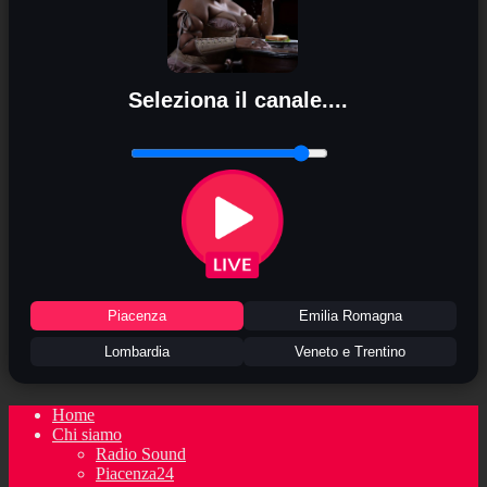
Seleziona il canale....
Piacenza
Emilia Romagna
Lombardia
Veneto e Trentino
Home
Chi siamo
Radio Sound
Piacenza24