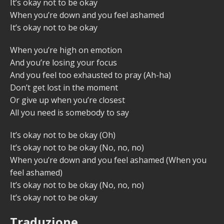
It’s okay not to be okay
When you’re down and you feel ashamed
It’s okay not to be okay
When you’re high on emotion
And you’re losing your focus
And you feel too exhausted to pray (Ah-ha)
Don’t get lost in the moment
Or give up when you’re closest
All you need is somebody to say
It’s okay not to be okay (Oh)
It’s okay not to be okay (No, no, no)
When you’re down and you feel ashamed (When you
feel ashamed)
It’s okay not to be okay (No, no, no)
It’s okay not to be okay
Traduzione