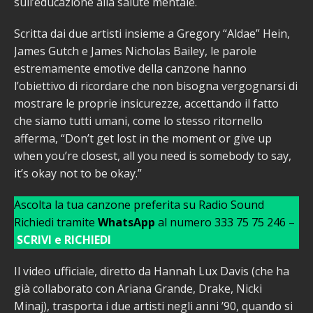
sull’educazione alla salute mentale.
Scritta dai due artisti insieme a Gregory “Aldae” Hein,
James Gutch e James Nicholas Bailey, le parole
estremamente emotive della canzone hanno
l’obiettivo di ricordare che non bisogna vergognarsi di
mostrare le proprie insicurezze, accettando il fatto
che siamo tutti umani, come lo stesso ritornello
afferma, “Don’t get lost in the moment or give up
when you’re closest, all you need is somebody to say,
it’s okay not to be okay.”
Ascolta la tua canzone preferita su Radio Sound
Richiedi tramite
WhatsApp
al numero 333 75 75 246 –
SCRIVI e RICHIEDI
Il video ufficiale, diretto da Hannah Lux Davis (che ha
già collaborato con Ariana Grande, Drake, Nicki
Minaj), trasporta i due artisti negli anni ’90, quando si