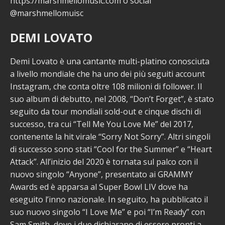
https://marshmellomusic.com o social
@marshmellomuisc
DEMI LOVATO
Demi Lovato è una cantante multi-platino conosciuta
a livello mondiale che ha uno dei più seguiti account
Instagram, che conta oltre 108 milioni di follower. Il
suo album di debutto, nel 2008, “Don’t Forget”, è stato
seguito da tour mondiali sold-out e cinque dischi di
successo, tra cui “Tell Me You Love Me” del 2017,
contenente la hit virale “Sorry Not Sorry”. Altri singoli
di successo sono stati “Cool for the Summer” e “Heart
Attack”. All’inizio del 2020 è tornata sul palco con il
nuovo singolo “Anyone”, presentato ai GRAMMY
Awards ed è apparsa al Super Bowl LIV dove ha
eseguito l’inno nazionale. In seguito, ha pubblicato il
suo nuovo singolo “I Love Me” e poi “I’m Ready” con
Sam Smith, dove i due dichiarano di essere pronti a