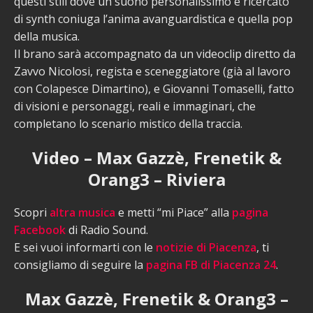
questi stili dove un suono personalissimo e ricercato
di synth coniuga l’anima avanguardistica e quella pop
della musica.
Il brano sarà accompagnato da un videoclip diretto da
Zavvo Nicolosi, regista e sceneggiatore (già al lavoro
con Colapesce Dimartino), e Giovanni Tomaselli, fatto
di visioni e personaggi, reali e immaginari, che
completano lo scenario mistico della traccia.
Video – Max Gazzè, Frenetik &
Orang3 – Riviera
Scopri
altra musica
e metti “mi Piace” alla
pagina
Facebook
di Radio Sound.
E sei vuoi informarti con le
notizie di Piacenza
, ti
consigliamo di seguire la
pagina FB di Piacenza 24
.
Max Gazzè, Frenetik & Orang3 –