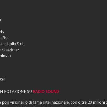
t
rds
afica
c Italia S.r.l.
stribuzione
nniman
236
 IN ROTAZIONE SU
RADIO SOUND
a pop visionario di fama internazionale, con oltre 20 milioni