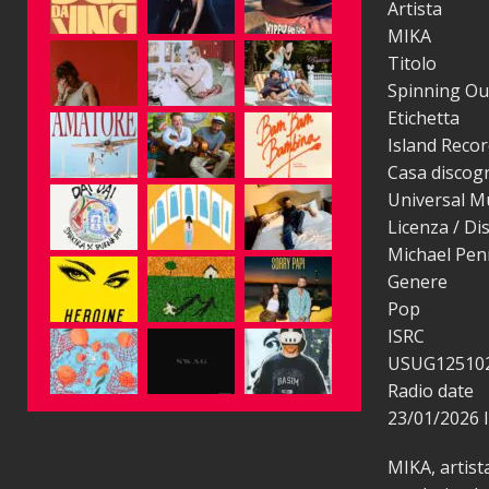
Artista
MIKA
Titolo
Spinning Ou
Etichetta
Island Reco
Casa discogr
Universal Musi
Licenza / Di
Michael Pe
Genere
Pop
ISRC
USUG12510
Radio date
23/01/2026
MIKA, artist