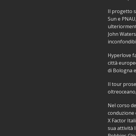
Il progetto 
Sun e PNAU, 
ulteriorment
John Waters,
inconfondibil
Hyperlove fa
città europe
di Bologna e
Il tour pros
oltreoceano,
Nel corso del
conduzione d
X Factor Ita
sua attività
Robbins Glob