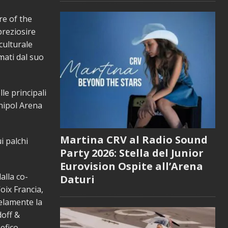
re of the
preziosire
culturale
mati dal suo
le principali
Unipol Arena
Martina CRV al Radio Sound
i palchi
Party 2026: Stella del Junior
Eurovision Ospite all’Arena
alla co-
Daturi
oix Francia,
elamente la
doff &
efico