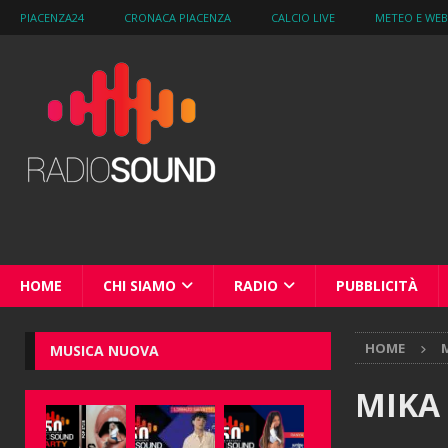
PIACENZA24
CRONACA PIACENZA
CALCIO LIVE
METEO E WE
HOME
CHI SIAMO
RADIO
PUBBLICITÀ
HOME
M
MUSICA NUOVA
MIKA 