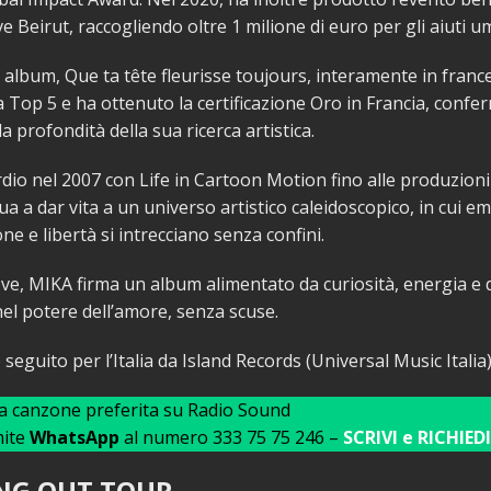
e Beirut, raccogliendo oltre 1 milione di euro per gli aiuti um
o album, Que ta tête fleurisse toujours, interamente in franc
a Top 5 e ha ottenuto la certificazione Oro in Francia, confe
 la profondità della sua ricerca artistica.
dio nel 2007 con Life in Cartoon Motion fino alle produzioni 
a a dar vita a un universo artistico caleidoscopico, in cui e
e e libertà si intrecciano senza confini.
e, MIKA firma un album alimentato da curiosità, energia e 
 nel potere dell’amore, senza scuse.
 seguito per l’Italia da Island Records (Universal Music Italia)
ua canzone preferita su Radio Sound
mite
WhatsApp
al numero 333 75 75 246 –
SCRIVI e RICHIEDI
NG OUT TOUR