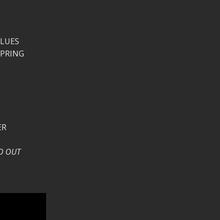
BLUES
SPRING
ER
D OUT