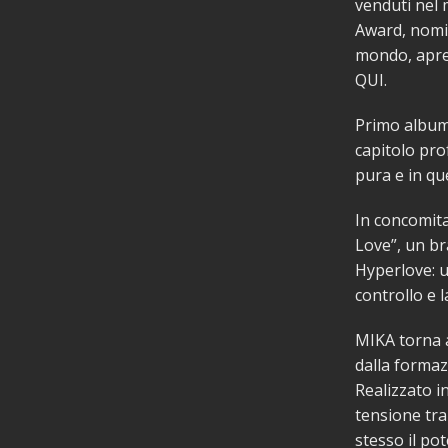
venduti nel m
Award, nomin
mondo, apre 
QUI.
Primo album
capitolo pro
pura e in qu
In concomita
Love”, un br
Hyperlove: u
controllo e 
MIKA torna a
dalla formaz
Realizzato i
tensione tra
stesso il po