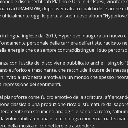
ondo e dischi certificati Platino e Oro in 32 Paesi, vincitore
ato ai GRAMMY®, dopo aver calcato i palchi delle arene di t
ufficialmente oggi le porte al suo nuovo album “Hyperlove”
 in lingua inglese dal 2019, Hyperlove inaugura un nuovo e
fondamente personale della carriera dell’artista, radicato n
ella energia che da sempre contraddistingue il suo percorso
nza con l’uscita del disco viene pubblicato anche il singolo 
ano euforico e trascinante, che racchiude il cuore del messa
n invito a un’onestà emotiva in un mondo che spesso incora
la repressione dei sentimenti.
l pianoforte come fulcro emotivo della scrittura, affiancand
ione classica a una produzione ricca di sfumature dal sapore
nteramente con strumenti analogici e sonorità rétro, l’album
 la vulnerabilità umana e la tecnologia moderna, riafferman
tere della musica di connettere e trascendere.