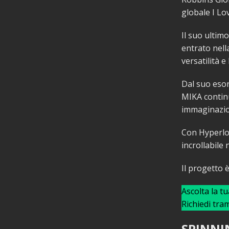
globale I Lov
Il suo ultim
entrato nell
versatilità e
Dal suo esor
MIKA continu
immaginazion
Con Hyperlov
incrollabile
Il progetto è
Ascolta la t
Richiedi tra
SPINNI