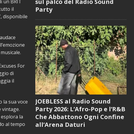
sul palco del Radio Sound
 di un BRIT
Party
utto il
, disponibile
 audace
ell’emozione
 musicale.
“Excuses For
ggio di
ggia il
JOEBLESS al Radio Sound
o la sua voce
Party 2026: L’Afro-Pop e l’R&B
 vintage.
Che Abbattono Ogni Confine
 esplora la
all’Arena Daturi
do al tempo