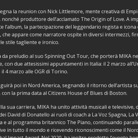
segna la reunion con Nick Littlemore, mente creativa di Empi
nonché produttore dell’acclamato The Origin of Love. A im
e l’album, la partecipazione del leggendario regista e icona 
 che appare come narratore ospite in diversi intermezzi, fir
e stile tagliente e ironico.
 da preludio al suo Spinning Out Tour, che porterà MIKA nel
e, con due attesissimi appuntamenti in Italia: il 2 marzo all’
 il 4 marzo alle OGR di Torino.
eguirà poi in Nord America, segnando il ritorno dell’artista su
 con la prima data al Citizens House of Blues di Boston.
la sua carriera, MIKA ha unito attività musicali e televisive, d
ei David di Donatello ai ruoli di coach a La Voz Spagna, La V
lia e al programma britannico The Piano, continuando parall
 live in tutto il mondo e ricevendo riconoscimenti come il Nor
al Impact Award. Nel 2020, ha inoltre prodotto l’evento ben