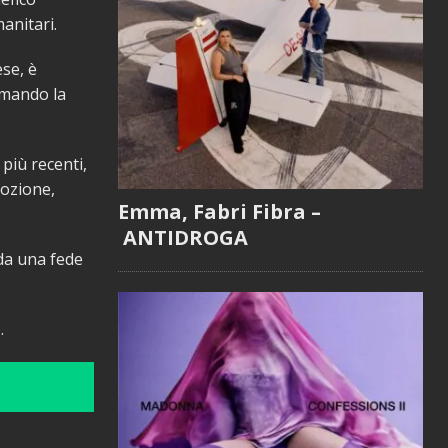
anitari.
ese, è
rmando la
più recenti,
mozione,
Emma, Fabri Fibra –
ANTIDROGA
da una fede
.