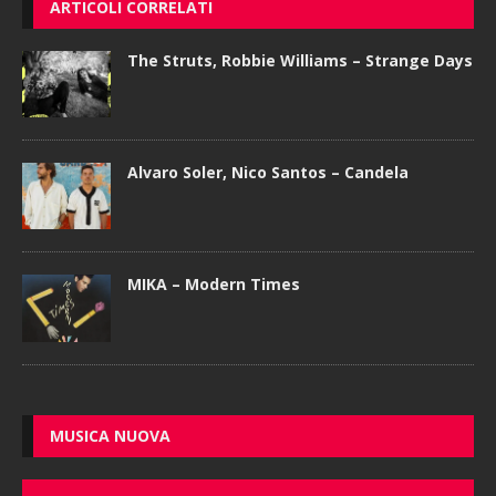
ARTICOLI CORRELATI
The Struts, Robbie Williams – Strange Days
Alvaro Soler, Nico Santos – Candela
MIKA – Modern Times
MUSICA NUOVA