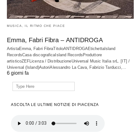
MUSICA, IL RITMO CHE PIACE
Emma, Fabri Fibra – ANTIDROGA
ArtistaEmma, Fabri FibraTitoloANTIDROGAEtichettaIsland
RecordsCasa discograficaIsland RecordsProduttore
artisticoZEFLicenza / DistribuzioneUniversal Music Italia srL. [IT] /
Universal (Island)AutoriAlessandro La Cava, Fabrizio Tarducci,…
6 giorni fa
Search
for:
ASCOLTA LE ULTIME NOTIZIE DI PIACENZA