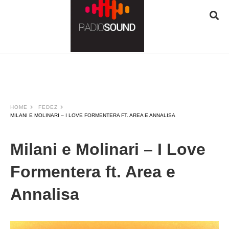
JQUERY
RADIO
PLAYER
and
WORDPRESS
RADIO
PLUGIN
HOME
FEDEZ
powered
MILANI E MOLINARI – I LOVE FORMENTERA FT. AREA E ANNALISA
by
WordPress
Webdesign
Milani e Molinari – I Love
Dexheim
and
Formentera ft. Area e
FULL
SERVICE
Annalisa
ONLINE
AGENTUR
MAINZ