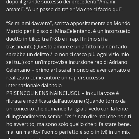
dopo il grande successo dei precedenti “Amami
amami”, “A un passo da te” e “Ma che ci faccio qui”.
“Se mi ami davvero”, scritta appositamente da Mondo
Marcio per il disco di MinaCelentano, è un inconsueto
duetto in bilico tra l’r&b e il rap. Il ritmo si fa
trascinante (Questo amore è un affitto ma non farlo
sarebbe un delitto / io non ci casco più ogni vizio mio
sei tu…) con un’improvvisa incursione rap di Adriano
Celentano – primo artista al mondo ad aver cantato e
realizzato come autore un rap di successo
internazionale dal titolo
PRISENCOLINENSINAINCIUSOL – in cui la voce è
filtrata e modificata dall’autotune (Quando torno da
un concerto che domande fai, già ti vedo con la lente
di ingrandimento sembri “csi”/ non dire mai che non ti
ho avvertito, ma sono solo quello che ti fa stare bene,
mai un marito/ l’uomo perfetto è solo in tv!) in un mix