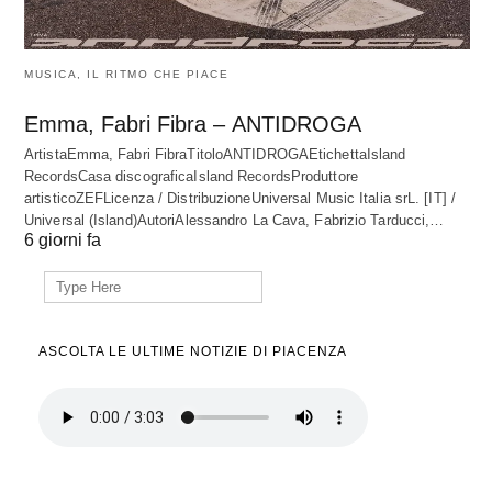
MUSICA, IL RITMO CHE PIACE
Emma, Fabri Fibra – ANTIDROGA
ArtistaEmma, Fabri FibraTitoloANTIDROGAEtichettaIsland
RecordsCasa discograficaIsland RecordsProduttore
artisticoZEFLicenza / DistribuzioneUniversal Music Italia srL. [IT] /
Universal (Island)AutoriAlessandro La Cava, Fabrizio Tarducci,…
6 giorni fa
Search
for:
ASCOLTA LE ULTIME NOTIZIE DI PIACENZA