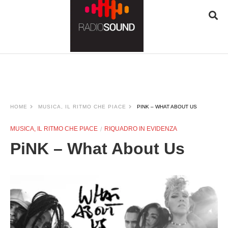
JQUERY
RADIO
PLAYER
and
WORDPRESS
RADIO
PLUGIN
HOME
MUSICA, IL RITMO CHE PIACE
PINK – WHAT ABOUT US
powered
by
MUSICA, IL RITMO CHE PIACE
RIQUADRO IN EVIDENZA
WordPress
Webdesign
PiNK – What About Us
Dexheim
and
FULL
SERVICE
ONLINE
AGENTUR
MAINZ