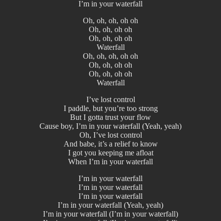
I’m in your waterfall
Oh, oh, oh, oh oh
Oh, oh, oh oh
Oh, oh, oh oh
Waterfall
Oh, oh, oh, oh oh
Oh, oh, oh oh
Oh, oh, oh oh
Waterfall
I’ve lost control
I paddle, but you’re too strong
But I gotta trust your flow
Cause boy, I’m in your waterfall (Yeah, yeah)
Oh, I’ve lost control
And babe, it’s a relief to know
I got you keeping me afloat
When I’m in your waterfall
I’m in your waterfall
I’m in your waterfall
I’m in your waterfall
I’m in your waterfall (Yeah, yeah)
I’m in your waterfall (I’m in your waterfall)