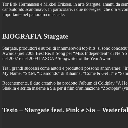
Tor Erik Hermansen e Mikkel Eriksen, in arte Stargate, amanti da semp
cantautorato scandinavo. In particolare, i due norvegesi, che ora vivon
importante nel panorama musicale.
BIOGRAFIA Stargate
Stargate, produttori e autori di innumerevoli top-hits, si sono conos
Awards (nel 2008 Best R&B Song per “Miss Independent” di Ne-Yo 
nel 2007 e nel 2009 l’ASCAP Songwriter of the Year Award.
Tra i grandi successi come autori e produttori possono annoverare: “
My Name, “S&M, “Diamonds” di Rihanna, “Come & Get It” e “Same O
Recentemente, il duo creativo ha prodotto l’album di Coldplay “A Hea
Shakira e scritta insieme a Sia per il film d’animazione “Zootopia” (vi
Testo – Stargate feat. Pink e Sia – Waterfal