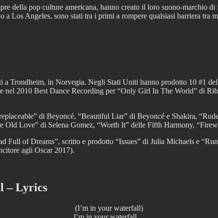
re della pop culture americana, hanno creato il loro suono-marchio di f
o a Los Angeles, sono stati tra i primi a rompere qualsiasi barriera tra 
ciuti a Trondheim, in Norvegia. Negli Stati Uniti hanno prodotto 10 #1
e nel 2010 Best Dance Recording per “Only Girl In The World” di R
Irreplaceable” di Beyoncé, “Beautiful Liar” di Beyoncé e Shakira, “Ru
ld Love” di Selena Gomez, “Worth It” delle Fifth Harmony, “Firewo
d Full of Dreams”, scritto e prodotto “Issues” di Julia Michaels e “Ru
ncitore agli Oscar 2017).
l – Lyrics
(I’m in your waterfall)
I’m in your waterfall…