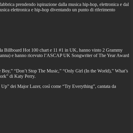
abbrica prendendo ispirazione dalla musica hip-hop, elettronica e dal
musica elettronica e hip-hop diventando un punto di riferimento
 della Billboard Hot 100 chart e 11 #1 in UK, hanno vinto 2 Grammy
ihanna) e hanno ricevuto l’ASCAP UK Songwriter of The Year Award
de Boy,” “Don’t Stop The Music,” “Only Girl (In the World),” What’s
rk” di Katy Perry.
n Up” dei Major Lazer, così come “Try Everything”, cantata da