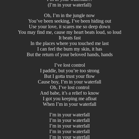
(I’m in your waterfall)
Oh, I’m in the jungle now
You’ve been seeking, I’ve been hiding out
Use your love, it scares me so deep down
You may find me, cause my heart beats loud, so loud
It beats fast
In the places where you touched me last
I can feel the burn my skin, it has
But the return of your beloved hands, hands
I’ve lost control
I paddle, but you’re too strong
But I gotta trust your flow
Cause boy, I’m in your waterfall
Oh, I’ve lost control
And babe, it’s a relief to know
I got you keeping me afloat
When I’m in your waterfall
I’m in your waterfall
I’m in your waterfall
I’m in your waterfall
I’m in your waterfall
I’m in your waterfall