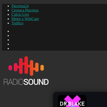
Piacenza24
Cronaca Piacenza
Calcio Live
Meteo e WebCam
Traffico
FB
Instagram
YouTube
FB
Piacenza24