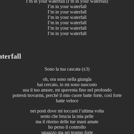
I’m in your waterfall (I’m in your waterfall)
I’m in your waterfall
I’m in your waterfall
I’m in your waterfall
I’m in your waterfall
I’m in your waterfall
I’m in your waterfall
terfall
Sono la tua cascata (x3)
oh, ora sono nella giungla
hai cercato, io mi sono nascosto
usa il tuo amore, mi spaventa fino nel profondo
potresti trovarmi, perché il mio cuore batte forte, così forte
batte veloce
nei posti dove mi toccasti l’ultima volta
sento che brucia la mia pelle
ma il ritorno delle tue mani amate
ho perso il controllo
sguazzo ma sei troppo forte