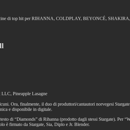
 prodotto decine di top hit per RIHANNA, COLDPLAY, BEYONCÉ, 
ll
t LLC, Pineapple Lasagne
ni. Ora, finalmente, il duo di produttori/cantautori norvegesi Stargate
ica e disponibile in digitale.
el testo di “Diamonds” di Rihanna (prodotto dagli stessi Stargate). Per “W
olo è firmato da Stargate, Sia, Diplo e Jr. Blender.