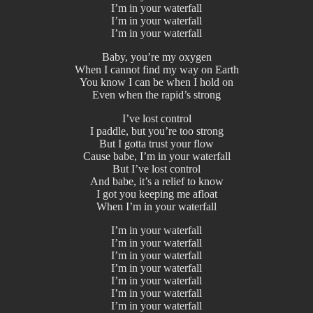
I’m in your waterfall
I’m in your waterfall
I’m in your waterfall
Baby, you’re my oxygen
When I cannot find my way on Earth
You know I can be when I hold on
Even when the rapid’s strong
I’ve lost control
I paddle, but you’re too strong
But I gotta trust your flow
Cause babe, I’m in your waterfall
But I’ve lost control
And babe, it’s a relief to know
I got you keeping me afloat
When I’m in your waterfall
I’m in your waterfall
I’m in your waterfall
I’m in your waterfall
I’m in your waterfall
I’m in your waterfall
I’m in your waterfall
I’m in your waterfall