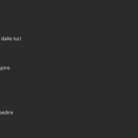
dalle luci
apire
pedire