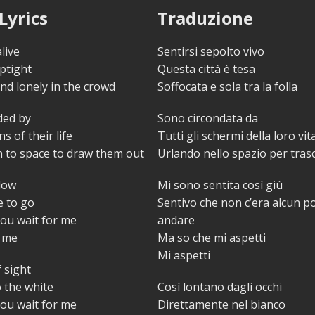
Lyrics
Traduzione
live
Sentirsi sepolto vivo
uptight
Questa città è tesa
nd lonely in the crowd
Soffocata e sola tra la folla
ded by
Sono circondata da
ns of their life
Tutti gli schermi della loro vit
n to space to draw them out
Urlando nello spazio per trasc
 low
Mi sono sentita così giù
e to go
Sentivo che non c’era alcun po
you wait for me
andare
r me
Ma so che mi aspetti
Mi aspetti
f sight
o the white
Così lontano dagli occhi
you wait for me
Direttamente nel bianco