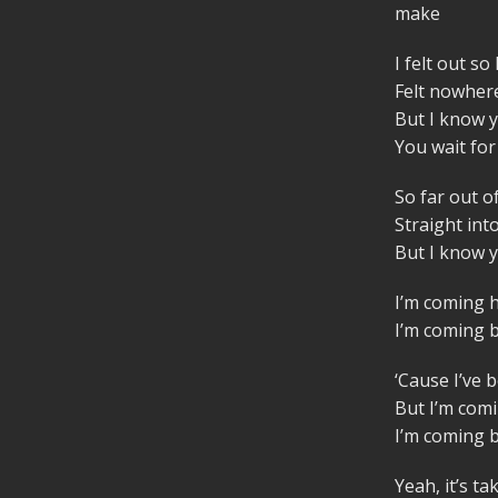
make
I felt out so
Felt nowher
But I know 
You wait fo
So far out o
Straight int
But I know 
I’m coming
I’m coming 
‘Cause I’ve 
But I’m com
I’m coming 
Yeah, it’s t