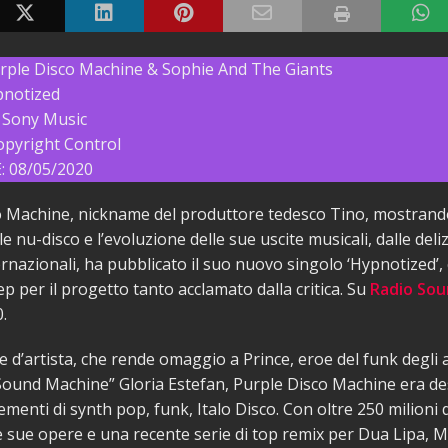
rple Disco Machine & Sophie And The Giants
pnotized
 Sony Music
opyright Control
 08/05/2020
 Machine, nickname del produttore tedesco Tino, mostrando
e nu-disco e l’evoluzione delle sue uscite musicali, dalle deliz
ernazionali, ha pubblicato il suo nuovo singolo ‘Hypnotized’, 
p per il progetto tanto acclamato dalla critica. Su
Radio So
.
d’artista, che rende omaggio a Prince, eroe del funk degli a
Sound Machine” Gloria Estefan, Purple Disco Machine era de
lementi di synth pop, funk, Italo Disco. Con oltre 250 milioni 
e sue opere e una recente serie di top remix per Dua Lipa, 