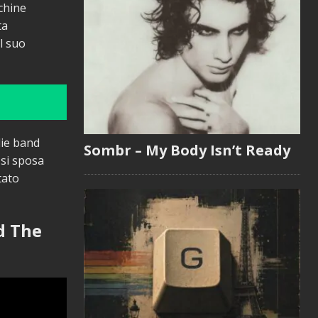
chine
ta
l suo
die band
Sombr – My Body Isn’t Ready
 si sposa
tato
d The