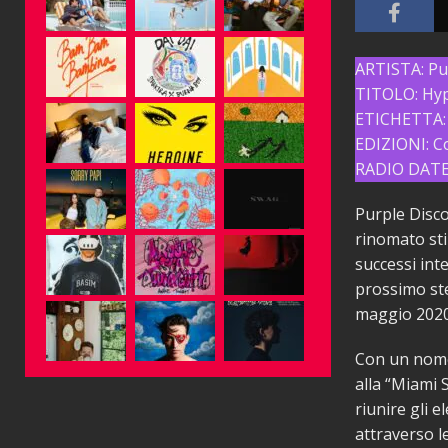
ARTISTA: Pu
TITOLO: Hy
ETICHETTA:
EDIZIONI: C
RADIO DATE:
Purple Disco
rinomato stil
successi int
prossimo ste
maggio 2020
Con un nome 
alla “Miami 
riunire gli e
attraverso l