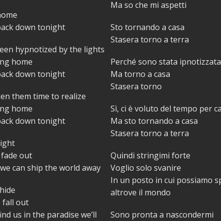
Ma so che mi aspetti
 home
back down tonight
Sto tornando a casa
Stasera torno a terra
been hypnotized by the lights
ing home
Perché sono stata ipnotizzata 
back down tonight
Ma torno a casa
Stasera torno
aken them time to realize
ing home
Sì, ci è voluto del tempo per c
back down tonight
Ma sto tornando a casa
Stasera torno a terra
ight
 fade out
Quindi stringimi forte
e can ship the world away
Voglio solo svanire
In un posto in cui possiamo s
 hide
altrove il mondo
 fall out
ind us in the paradise we’ll
Sono pronta a nascondermi