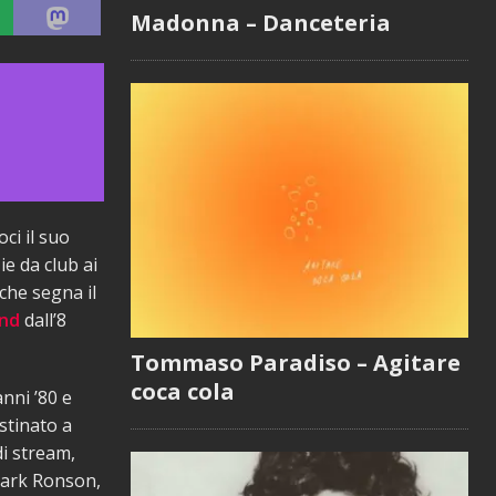
Madonna – Danceteria
ci il suo
ie da club ai
che segna il
und
dall’8
Tommaso Paradiso – Agitare
coca cola
nni ’80 e
stinato a
di stream,
Mark Ronson,