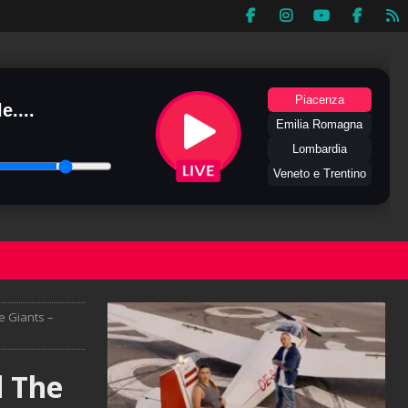
Piacenza
e....
Emilia Romagna
Lombardia
Veneto e Trentino
e Giants –
d The