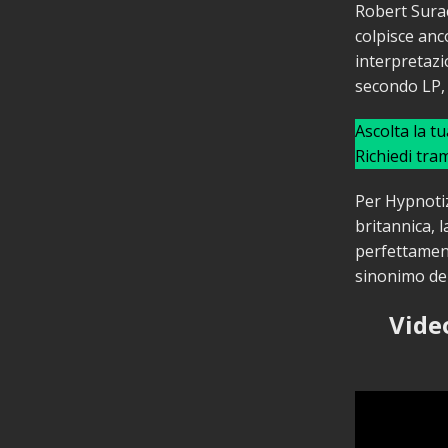
Robert Surac
colpisce anc
interpretazi
secondo LP, 
Ascolta la t
Richiedi tra
Per Hypnotiz
britannica, 
perfettament
sinonimo dei
Vide