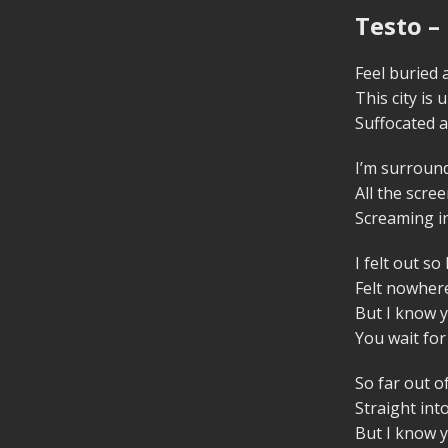
Testo – 
Feel buried a
This city is 
Suffocated a
I’m surroun
All the scree
Screaming i
I felt out so
Felt nowher
But I know 
You wait fo
So far out o
Straight int
But I know 