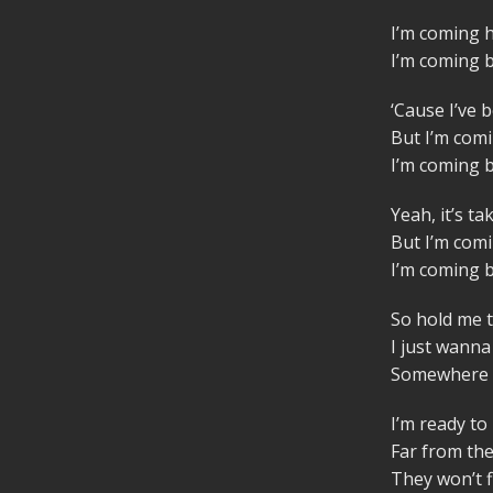
I’m coming
I’m coming 
‘Cause I’ve 
But I’m com
I’m coming 
Yeah, it’s t
But I’m com
I’m coming 
So hold me t
I just wanna
Somewhere w
I’m ready to
Far from the
They won’t f