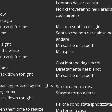
Lontano dalla ricaduta
Non ci troveranno nel Paradi
 low
costruiremo
e to go
you wait for me
Mi sono sentita così giù
r me
Sentivo che non c’era alcun po
andare
f sight
Ma so che mi aspetti
o the white
Mi aspetti
you wait for me
Così lontano dagli occhi
 home
Direttamente nel bianco
back down tonight
Ma so che mi aspetti
been hypnotized by the lights
Sto tornando a casa
ing home
Stasera torno a terra
back down tonight
Perché sono stata ipnotizzata 
aken them time to realize
Ma torno a casa