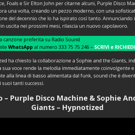
e, Foals e Sir Elton John per citarne alcuni, Purple Disco Ma
ora una volta, creando un pezzo moderno, con una sofistica
one del decennio che lo ha ispirato così tanto. Annunciando i
in uscita nei prossimi mesi, rilascia un nuovo capolavoro.
ua canzone preferita su Radio Sound
mite
WhatsApp
al numero 333 75 75 246 –
SCRIVI e RICHIEDI
ed ha chiesto la collaborazione a Sophie and the Giants, in
la sua voce rende la melodia immediatamente coinvolgente e
e alla linea di basso alimentata dal funk, sound che è diven
 suoi tanti successi.
o – Purple Disco Machine & Sophie An
Giants – Hypnotized