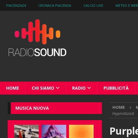
PIACENZA24
CRONACA PIACENZA
CALCIO LIVE
METEO E WE
HOME
CHI SIAMO
RADIO
PUBBLICITÀ
HOME
M
MUSICA NUOVA
Hypnotized
Purpl