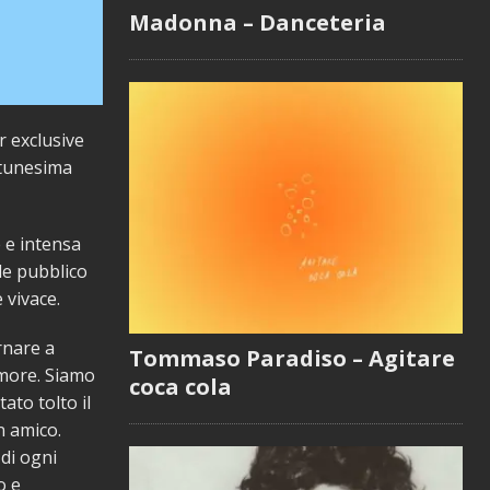
Madonna – Danceteria
 exclusive
ntunesima
 e intensa
nde pubblico
 vivace.
rnare a
Tommaso Paradiso – Agitare
 amore. Siamo
coca cola
tato tolto il
n amico.
di ogni
o e