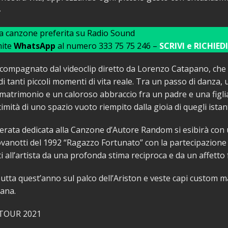
»
ua canzone preferita su Radio Sound
mite
WhatsApp
al numero 333 75 75 246 –
SCRIVI e RICHIEDI
ccompagnato dal videoclip diretto da Lorenzo Catapano, che 
di tanti piccoli momenti di vita reale. Tra un passo di danza,
matrimonio e un caloroso abbraccio fra un padre e una figl
timità di uno spazio vuoto riempito dalla gioia di quegli istant
erata dedicata alla Canzone d’Autore Random si esibirà con
 Jovanotti del 1992 “Ragazzo Fortunato” con la partecipazione
ti all’artista da una profonda stima reciproca e da un affetto 
ta quest’anno sul palco dell’Ariston e veste capi custom 
ana.
TOUR 2021