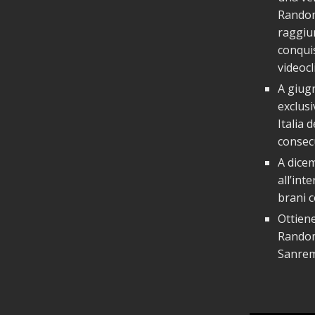
Random 
raggiun
conquis
videocl
A giugn
exclusi
Italia 
consecu
A dicem
all’int
brani c
Ottien
Random 
Sanrem