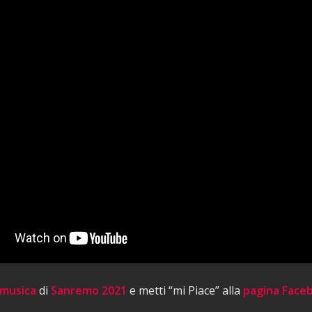
 musica
di
Sanremo 2021
e metti “mi Piace” alla
pagina Face