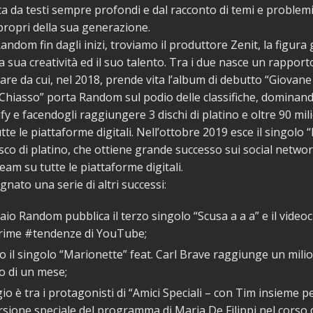
ta da testi sempre profondi e dal racconto di temi e problemi 
propri della sua generazione.
Random fin dagli inizi, troviamo il produttore Zenit, la figura
a sua creatività ed il suo talento. Tra i due nasce un rapporto
e da cui, nel 2018, prende vita l’album di debutto “Giovane
 “Chiasso” porta Random sul podio delle classifiche, dominan
ify e facendogli raggiungere 3 dischi di platino e oltre 90 mili
te le piattaforme digitali. Nell’ottobre 2019 esce il singolo 
disco di platino, che ottiene grande successo sui social networ
ream su tutte le piattaforme digitali.
gnato una serie di altri successi:
io Random pubblica il terzo singolo “Scusa a a a” e il videoc
prime #tendenze di YouTube;
 il singolo “Marionette” feat. Carl Brave raggiunge un mili
o di un mese;
o è tra i protagonisti di “Amici Speciali – con Tim insieme per 
sione speciale del programma di Maria De Filippi nel corso 