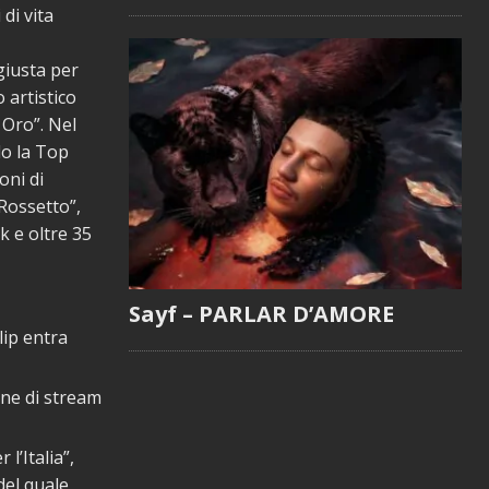
di vita
 giusta per
 artistico
 Oro”. Nel
do la Top
oni di
“Rossetto”,
k e oltre 35
Sayf – PARLAR D’AMORE
lip entra
one di stream
l’Italia”,
del quale