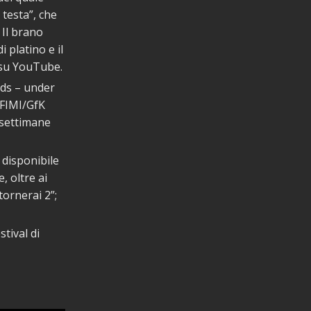
testa”, che
 Il brano
i platino e il
e su YouTube.
rds – under
a FIMI/GfK
 settimane
 disponibile
, oltre ai
tornerai 2”;
tival di