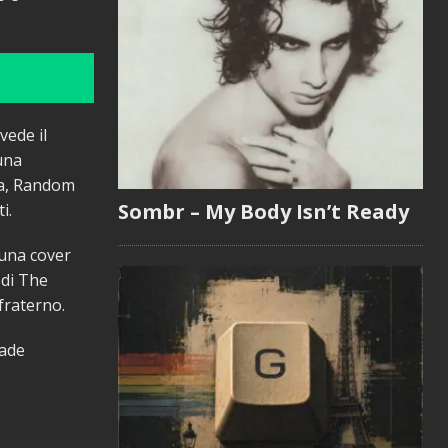
vede il
 una
ia, Random
Sombr – My Body Isn’t Ready
i.
 una cover
 di The
fraterno.
made