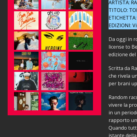
ARTISTA: 
TITOLO: TO
ETICHETTA: 
EDIZIONI: V
Da oggi in 
license to B
edizione del
Scritta da R
che rivela un
per brani up
Random racc
vivere la pr
in un periodo 
rapporto uma
Quando tutto
istante dell