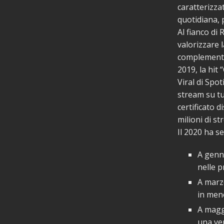
caratterizza
quotidiana, 
Al fianco di 
valorizzare l
complementar
2019, la hit
Viral di Spot
stream su tut
certificato 
milioni di st
Il 2020 ha se
A genna
nelle 
A marzo
in men
A maggi
una ver