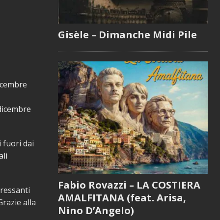
Gisèle – Dimanche Midi Pile
dicembre
 dicembre
 fuori dai
ali
Fabio Rovazzi – LA COSTIERA
eressanti
AMALFITANA (feat. Arisa,
razie alla
Nino D’Angelo)