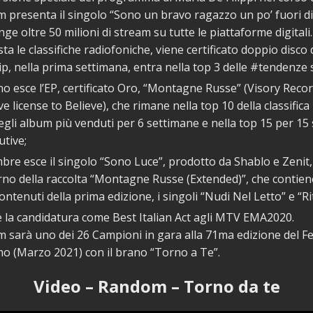
presenta il singolo “Sono un bravo ragazzo un po’ fuori di 
ge oltre 50 milioni di stream su tutte le piattaforme digitali.
ta le classifiche radiofoniche, viene certificato doppio disco d
ip, nella prima settimana, entra nella top 3 delle #tendenz
o esce l’EP, certificato Oro, “Montagne Russe” (Visory Reco
ve license to Believe), che rimane nella top 10 della classific
degli album più venduti per 6 settimane e nella top 15 per 15
tive;
bre esce il singolo “Sono Luce”, prodotto da Shablo e Zenit,
erno della raccolta “Montagne Russe (Extended)”, che contiene
ontenuti della prima edizione, i singoli “Nudi Nel Letto” e “Ri
e la candidatura come Best Italian Act agli MTV EMA2020.
sarà uno dei 26 Campioni in gara alla 71ma edizione del Fes
o (Marzo 2021) con il brano “Torno a Te”.
Video – Random – Torno da te