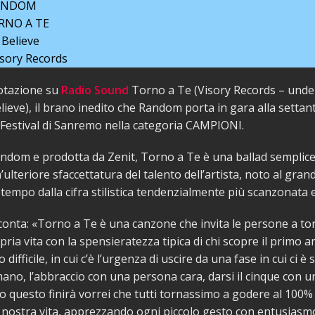
RANDOM
RNO A TE
Believe
isory Records
rotazione su
Radio Sound
Torno a Te (Visory Records – under
elieve), il brano inedito che Random porta in gara alla setta
 Festival di Sanremo nella categoria CAMPIONI.
andom e prodotta da Zenit, Torno a Te è una ballad semplice
’ulteriore sfaccettatura del talento dell’artista, noto al gra
tempo dalla cifra stilistica tendenzialmente più scanzonata e
onta: «Torno a Te è una canzone che invita le persone a to
opria vita con la spensieratezza tipica di chi scopre il primo
difficile, in cui c’è l’urgenza di uscire da una fase in cui ci è s
no, l’abbraccio con una persona cara, darsi il cinque con u
 questo finirà vorrei che tutti tornassimo a godere al 100% 
a nostra vita, apprezzando ogni piccolo gesto con entusiasm