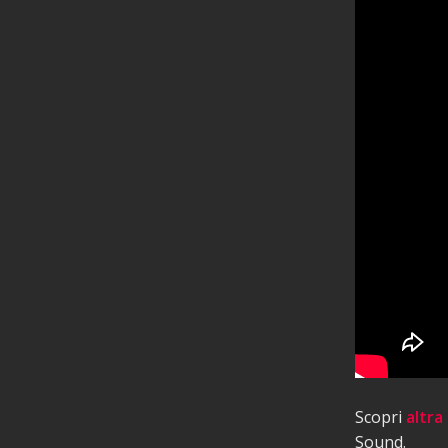
Scopri
altra
Sound.