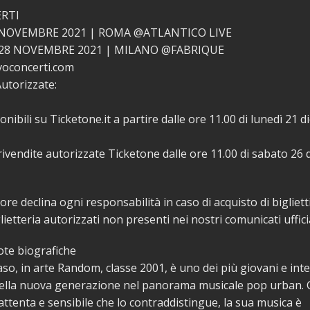
RTI
NOVEMBRE 2021 | ROMA @ATLANTICO LIVE
28 NOVEMBRE 2021 | MILANO @FABRIQUE
voconcerti.com
utorizzate:
ponibili su Ticketone.it a partire dalle ore 11.00 di lunedì 21 
e rivendite autorizzate Ticketone dalle ore 11.00 di sabato 26
re declina ogni responsabilità in caso di acquisto di biglietti
iglietteria autorizzati non presenti nei nostri comunicati uffici
te biografiche
o, in arte Random, classe 2001, è uno dei più giovani e int
della nuova generazione nel panorama musicale pop urban. G
attenta e sensibile che lo contraddistingue, la sua musica è