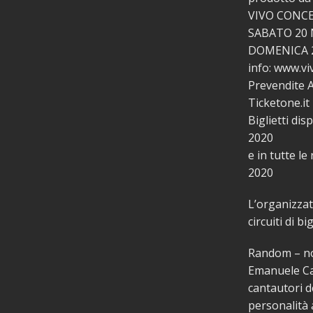
VIVO CONCE
SABATO 20 
DOMENICA 
info: www.vi
Prevendite A
Ticketone.it
Biglietti dis
2020
e in tutte l
2020
L’organizzato
circuiti di b
Random – no
Emanuele Cas
cantautori 
personalità 