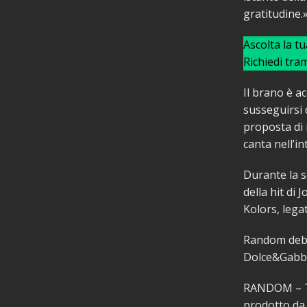
gratitudine.
Ascolta la t
Richiedi tra
Il brano è a
susseguirsi 
proposta di 
canta nell’in
Durante la s
della hit di
Kolors, lega
Random debut
Dolce&Gabb
RANDOM – 
prodotto da