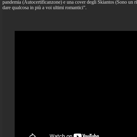
pandemia (Autocertificanzone) e una cover degli Skiantos (Sono un ri
dare qualcosa in più a voi ultimi romantici”.