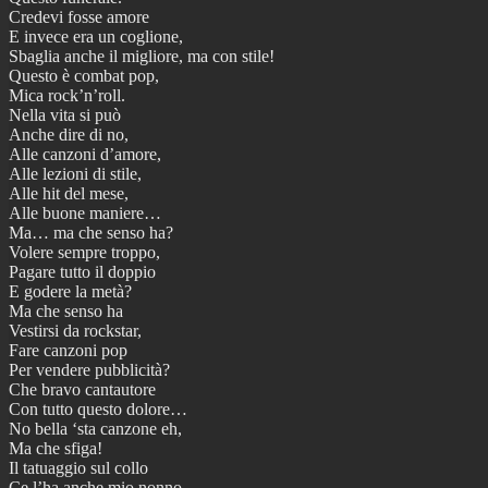
Credevi fosse amore
E invece era un coglione,
Sbaglia anche il migliore, ma con stile!
Questo è combat pop,
Mica rock’n’roll.
Nella vita si può
Anche dire di no,
Alle canzoni d’amore,
Alle lezioni di stile,
Alle hit del mese,
Alle buone maniere…
Ma… ma che senso ha?
Volere sempre troppo,
Pagare tutto il doppio
E godere la metà?
Ma che senso ha
Vestirsi da rockstar,
Fare canzoni pop
Per vendere pubblicità?
Che bravo cantautore
Con tutto questo dolore…
No bella ‘sta canzone eh,
Ma che sfiga!
Il tatuaggio sul collo
Ce l’ha anche mio nonno