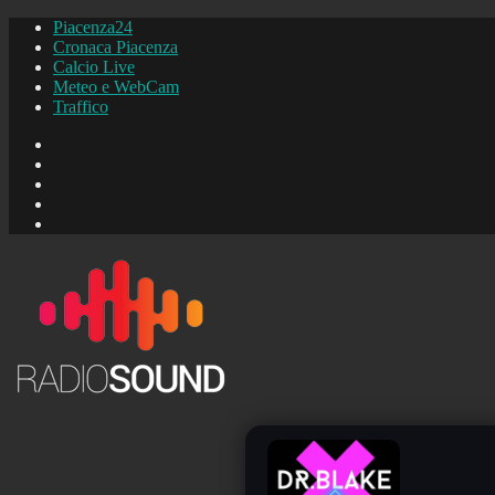
Piacenza24
Cronaca Piacenza
Calcio Live
Meteo e WebCam
Traffico
FB
Instagram
YouTube
FB
Piacenza24