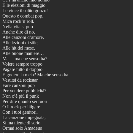
E le elezioni di maggio
Le vince il solito gonzo!
Questo è combat pop,
Mica rock’n’roll.
Nella vita si può
Anche dire di no,
Alle canzoni d’amore,
Alle lezioni di stile,
Alle hit del mese,
Alle buone maniere…
Ma… ma che senso ha?
Volere sempre troppo,
Pagare tutto il doppio
E godere la metà? Ma che senso ha
Vestirsi da rockstar,
Fare canzoni pop
Per vendere pubblicità?
Non c’è più il punk
Per dire quanto sei fuori
O il rock per litigare
Con i tuoi genitori,
La canzone impegnata,
Sì ma niente di serio,
Ormai solo Amadeus