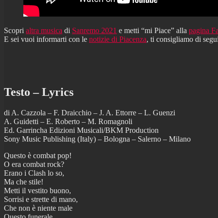
Scopri
altra musica
di
Sanremo 2021
e metti “mi Piace” alla
pagina F
E sei vuoi informarti con le
notizie di Piacenza
, ti consigliamo di segu
Testo – Lyrics
di A. Cazzola – F. Draicchio – J. A. Ettorre – L. Guenzi
A. Guidetti – E. Roberto – M. Romagnoli
Ed. Garrincha Edizioni Musicali/BKM Production
Sony Music Publishing (Italy) – Bologna – Salerno – Milano
Questo è combat pop!
O era combat rock?
Erano i Clash lo so,
Ma che stile!
Metti il vestito buono,
Sorrisi e strette di mano,
Che non è niente male
Questo funerale.