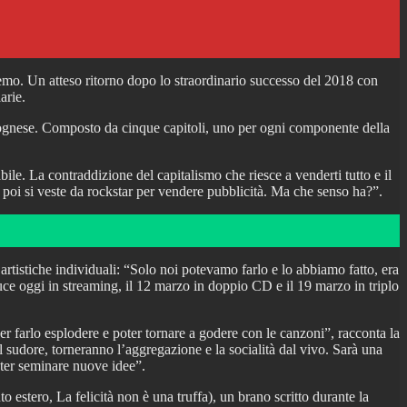
mo. Un atteso ritorno dopo lo straordinario successo del 2018 con
arie.
 bolognese. Composto da cinque capitoli, uno per ogni componente della
e. La contraddizione del capitalismo che riesce a venderti tutto e il
o, poi si veste da rockstar per vendere pubblicità. Ma che senso ha?”.
 artistiche individuali: “Solo noi potevamo farlo e lo abbiamo fatto, era
uce oggi in streaming, il 12 marzo in doppio CD e il 19 marzo in triplo
er farlo esplodere e poter tornare a godere con le canzoni”, racconta la
il sudore, torneranno l’aggregazione e la socialità dal vivo. Sarà una
oter seminare nuove idee”.
stero, La felicità non è una truffa), un brano scritto durante la