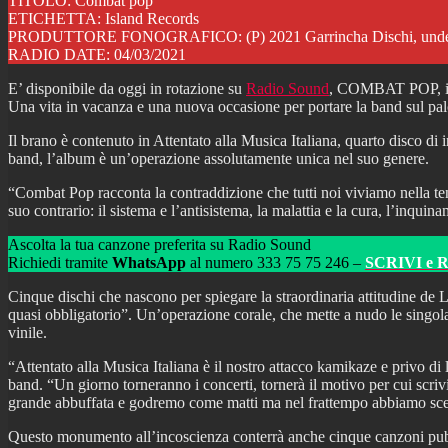
TITOLO: Combat pop
ETICHETTA: Island Records
PRODUTTORE FONOGRAFICO: (P) 2021 Garrincha Dischi, under excl
RADIO DATE: 04/03/2021
E’ disponibile da oggi in rotazione su
Radio Sound
, COMBAT POP, il n
Una vita in vacanza e una nuova occasione per portare la band sul palco,
Il brano è contenuto in Attentato alla Musica Italiana, quarto disco di
band, l’album è un’operazione assolutamente unica nel suo genere.
“Combat Pop racconta la contraddizione che tutti noi viviamo nella ten
suo contrario: il sistema e l’antisistema, la malattia e la cura, l’inqu
Ascolta la tua canzone preferita su Radio Sound
Richiedi tramite
WhatsApp
al numero 333 75 75 246 –
SCRIVI e 
Cinque dischi che nascono per spiegare la straordinaria attitudine de Lo
quasi obbligatorio”. Un’operazione corale, che mette a nudo le singola
vinile.
“Attentato alla Musica Italiana è il nostro attacco kamikaze e privo di
band. “Un giorno torneranno i concerti, tornerà il motivo per cui scrivi
grande abbuffata e godremo come matti ma nel frattempo abbiamo scelto 
Questo monumento all’incoscienza conterrà anche cinque canzoni pubblic