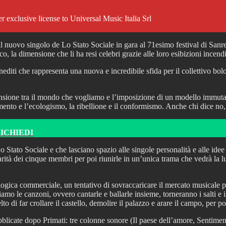
usive license to Universal Music Italia Srl
uovo singolo de Lo Stato Sociale in gara al 71esimo festival di Sanre
 la dimensione che li ha resi celebri grazie alle loro esibizioni incendi
 inediti che rappresenta una nuova e incredibile sfida per il collettivo
sione tra il mondo che vogliamo e l’imposizione di un modello immutabil
inamento e l’ecologismo, la ribellione e il conformismo. Anche chi dice n
RICHIEDI
 Stato Sociale e che lasciano spazio alle singole personalità e alle idee
rità dei cinque membri per poi riunirle in un’unica trama che vedrà la l
 logica commerciale, un tentativo di sovraccaricare il mercato musicale p
amo le canzoni, ovvero cantarle e ballarle insieme, torneranno i salti e 
di far crollare il castello, demolire il palazzo e arare il campo, per p
ate dopo Primati: tre colonne sonore (Il paese dell’amore, Sentimento e