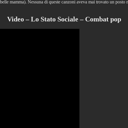
belle mamma). Nessuna di queste canzoni aveva mai trovato un posto ne
Video – Lo Stato Sociale – Combat pop