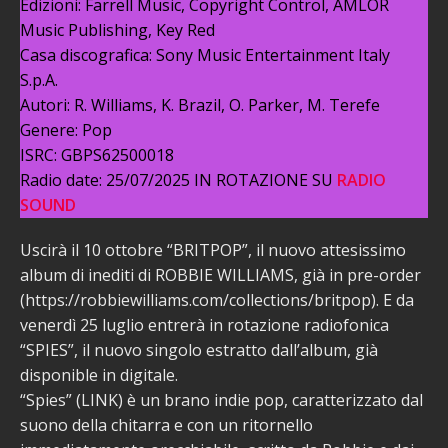
Edizioni: Farrell Music, Copyright Control, AMLOR
Music Publishing, Key Red
Casa discografica: Sony Music Entertainment Italy
S.p.A.
Autori: R. Williams, K. Brazil, O. Parker, M. Terefe
Genere: Pop
ISRC: GBPS62500018
Radio date: 25/07/2025 IN ROTAZIONE SU
RADIO
SOUND
Uscirà il 10 ottobre “BRITPOP”, il nuovo attesissimo
album di inediti di ROBBIE WILLIAMS, già in pre-order
(https://robbiewilliams.com/collections/britpop). E da
venerdì 25 luglio entrerà in rotazione radiofonica
“SPIES”, il nuovo singolo estratto dall’album, già
disponible in digitale.
“Spies” (LINK) è un brano indie pop, caratterizzato dal
suono della chitarra e con un ritornello