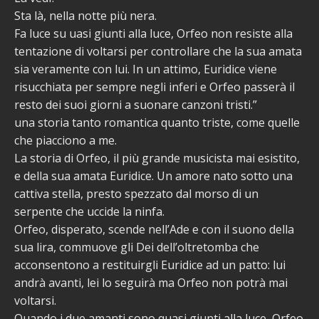
Sta là, nella notte più nera.
Fa luce su uasi giunti alla luce, Orfeo non resiste alla
tentazione di voltarsi per controllare che la sua amata
sia veramente con lui. In un attimo, Euridice viene
risucchiata per sempre negli inferi e Orfeo passerà il
resto dei suoi giorni a suonare canzoni tristi.”
una storia tanto romantica quanto triste, come quelle
che piacciono a me.
La storia di Orfeo, il più grande musicista mai esistito,
e della sua amata Euridice. Un amore nato sotto una
cattiva stella, presto spezzato dal morso di un
serpente che uccide la ninfa.
Orfeo, disperato, scende nell’Ade e con il suono della
sua lira, commuove gli Dei dell’oltretomba che
acconsentono a restituirgli Euridice ad un patto: lui
andrà avanti, lei lo seguirà ma Orfeo non potrà mai
voltarsi.
Quando i due amanti sono quasi giunti alla luce, Orfeo