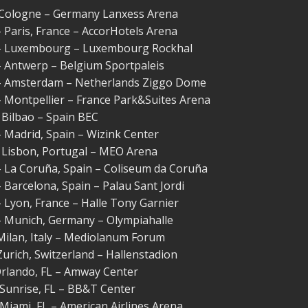
– Cologne – Germany Lanxess Arena
– Paris, France – AccorHotels Arena
 – Luxembourg – Luxembourg Rockhal
– Antwerp – Belgium Sportpaleis
 – Amsterdam – Netherlands Ziggo Dome
– Montpellier – France Park&Suites Arena
 Bilbao – Spain BEC
– Madrid, Spain – Wizink Center
– Lisbon, Portugal – MEO Arena
– La Coruña, Spain – Coliseum da Coruña
– Barcelona, Spain – Palau Sant Jordi
– Lyon, France – Halle Tony Garnier
 – Munich, Germany – Olympiahalle
 Milan, Italy – Mediolanum Forum
 Zurich, Switzerland – Hallenstadion
 Orlando, FL – Amway Center
– Sunrise, FL – BB&T Center
– Miami, FL – American Airlines Arena