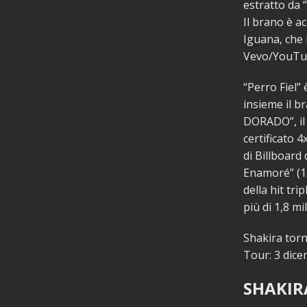
estratto da 
Il brano è a
Iguana, che 
Vevo/YouTu
“Perro Fiel”
insieme il b
DORADO”, il
certificato 4
di Billboard
Enamoré” (13
della hit tri
più di 1,8 mil
Shakira torn
Tour: 3 dic
SHAKIRA