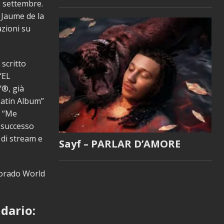
9 settembre.
 Jaume de la
azioni su
 scritto
“EL
Y®, già
 Latin Album”
e “Me
o successo
i di stream e
Sayf – PARLAR D’AMORE
 Dorado World
dario: