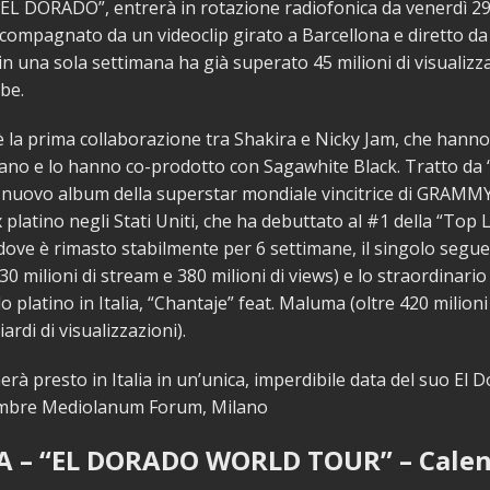
“EL DORADO”, entrerà in rotazione radiofonica da venerdì 2
ccompagnato da un videoclip girato a Barcellona e diretto da
in una sola settimana ha già superato 45 milioni di visualizz
be.
 è la prima collaborazione tra Shakira e Nicky Jam, che hanno
rano e lo hanno co-prodotto con Sagawhite Black. Tratto da 
 nuovo album della superstar mondiale vincitrice di GRAMM
x platino negli Stati Uniti, che ha debuttato al #1 della “Top
 dove è rimasto stabilmente per 6 settimane, il singolo segu
0 milioni di stream e 380 milioni di views) e lo straordinari
plo platino in Italia, “Chantaje” feat. Maluma (oltre 420 milion
iardi di visualizzazioni).
erà presto in Italia in un’unica, imperdibile data del suo El
embre Mediolanum Forum, Milano
 – “EL DORADO WORLD TOUR” – Calen