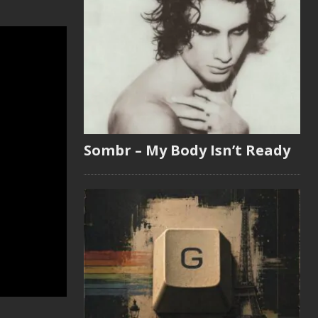
Sombr – My Body Isn’t Ready