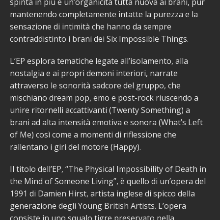
spinta in più e un’organicità tutta nuova ai brani, pur
mantenendo completamente intatte la purezza e la
sensazione di intimità che hanno da sempre
contraddistinto i brani dei Six Impossible Things.
L’EP esplora tematiche legate all’isolamento, alla
nostalgia e ai propri demoni interiori, narrate
attraverso le sonorità sadcore del gruppo, che
mischiano dream pop, emo e post-rock riuscendo a
unire ritornelli accattivanti (Twenty Something) a
brani ad alta intensità emotiva e sonora (What’s Left
of Me) così come a momenti di riflessione che
rallentano i giri del motore (Happy).
Il titolo dell’EP, “The Physical Impossibility of Death in
the Mind of Someone Living”, è quello di un’opera del
1991 di Damien Hirst, artista inglese di spicco della
generazione degli Young British Artists. L’opera
consiste in uno squalo tigre preservato nella