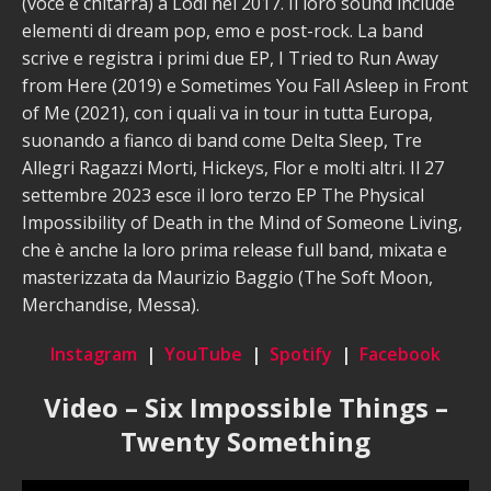
(voce e chitarra) a Lodi nel 2017. Il loro sound include
elementi di dream pop, emo e post-rock. La band
scrive e registra i primi due EP, I Tried to Run Away
from Here (2019) e Sometimes You Fall Asleep in Front
of Me (2021), con i quali va in tour in tutta Europa,
suonando a fianco di band come Delta Sleep, Tre
Allegri Ragazzi Morti, Hickeys, Flor e molti altri. Il 27
settembre 2023 esce il loro terzo EP The Physical
Impossibility of Death in the Mind of Someone Living,
che è anche la loro prima release full band, mixata e
masterizzata da Maurizio Baggio (The Soft Moon,
Merchandise, Messa).
Instagram
|
YouTube
|
Spotify
|
F
acebook
Video – Six Impossible Things –
Twenty Something