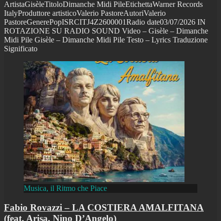
ArtistaGisèleTitoloDimanche Midi PileEtichettaWarner Records
ItalyProduttore artisticoValerio PastoreAutoriValerio
PastoreGenerePopISRCITJ4Z2600001Radio date03/07/2026 IN
ROTAZIONE SU RADIO SOUND Video – Gisèle – Dimanche
Midi Pile Gisèle – Dimanche Midi Pile Testo – Lyrics Traduzione
Significato
Musica, il Ritmo che Piace
Fabio Rovazzi – LA COSTIERA AMALFITANA
(feat. Arisa, Nino D’Angelo)