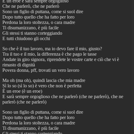
È un eroe e sarà sempre orgoglioso
Che ne parlerò, che ne parlerò
Sono un figlio di puttana, come si suol dire
Dopo tutto quello che ha fatto per loro
Perdona la loro stoltezza, o cara madre
Ti disumanizzano, è più facile
Gli stessi ti stanno corteggiando
E tutti chiudono gli occhi
So che è il tuo lavoro, ma io devo fare il mio, giusto?
Tra il tuo e il mio, la differenza è che pago le tasse
Andate in giro signora, riprendete le vostre carte e ciò che vi è
rimasto di dignità
Povera donna, pff, trovati un vero lavoro
Ma oh (ma oh), quindi lascia che mia madre
Sì lo so (sì lo so) è vero che non è perfetta
È un eroe (è un eroe)
E sarà sempre orgoglioso che ne parlerò (che ne parlerò), che ne
parlerò (che ne parlerò)
Sono un figlio di puttana, come si suol dire
Dopo tutto quello che ha fatto per loro
Perdona la loro stoltezza, o cara madre
Ti disumanizzano, è più facile
Gli stessi ti stanno corteggiando