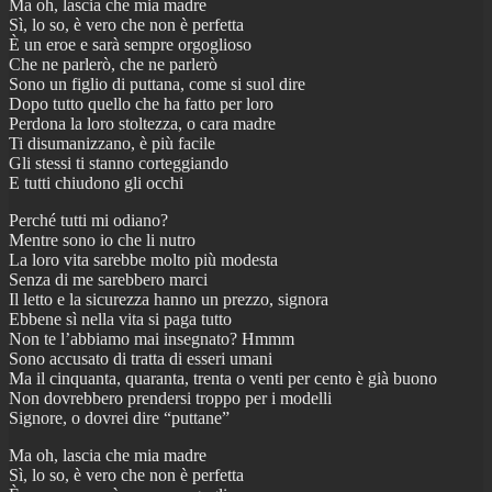
Ma oh, lascia che mia madre
Sì, lo so, è vero che non è perfetta
È un eroe e sarà sempre orgoglioso
Che ne parlerò, che ne parlerò
Sono un figlio di puttana, come si suol dire
Dopo tutto quello che ha fatto per loro
Perdona la loro stoltezza, o cara madre
Ti disumanizzano, è più facile
Gli stessi ti stanno corteggiando
E tutti chiudono gli occhi
Perché tutti mi odiano?
Mentre sono io che li nutro
La loro vita sarebbe molto più modesta
Senza di me sarebbero marci
Il letto e la sicurezza hanno un prezzo, signora
Ebbene sì nella vita si paga tutto
Non te l’abbiamo mai insegnato? Hmmm
Sono accusato di tratta di esseri umani
Ma il cinquanta, quaranta, trenta o venti per cento è già buono
Non dovrebbero prendersi troppo per i modelli
Signore, o dovrei dire “puttane”
Ma oh, lascia che mia madre
Sì, lo so, è vero che non è perfetta