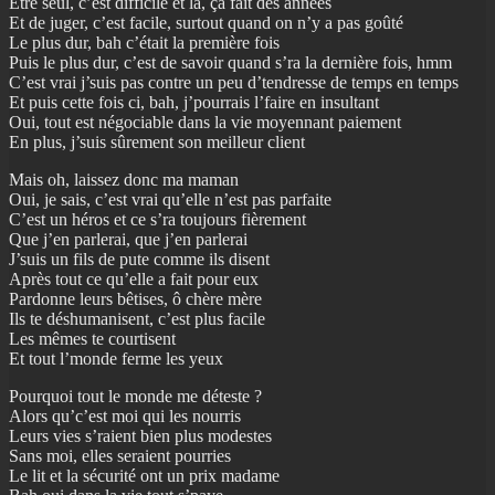
Être seul, c’est difficile et là, ça fait des années
Et de juger, c’est facile, surtout quand on n’y a pas goûté
Le plus dur, bah c’était la première fois
Puis le plus dur, c’est de savoir quand s’ra la dernière fois, hmm
C’est vrai j’suis pas contre un peu d’tendresse de temps en temps
Et puis cette fois ci, bah, j’pourrais l’faire en insultant
Oui, tout est négociable dans la vie moyennant paiement
En plus, j’suis sûrement son meilleur client
Mais oh, laissez donc ma maman
Oui, je sais, c’est vrai qu’elle n’est pas parfaite
C’est un héros et ce s’ra toujours fièrement
Que j’en parlerai, que j’en parlerai
J’suis un fils de pute comme ils disent
Après tout ce qu’elle a fait pour eux
Pardonne leurs bêtises, ô chère mère
Ils te déshumanisent, c’est plus facile
Les mêmes te courtisent
Et tout l’monde ferme les yeux
Pourquoi tout le monde me déteste ?
Alors qu’c’est moi qui les nourris
Leurs vies s’raient bien plus modestes
Sans moi, elles seraient pourries
Le lit et la sécurité ont un prix madame