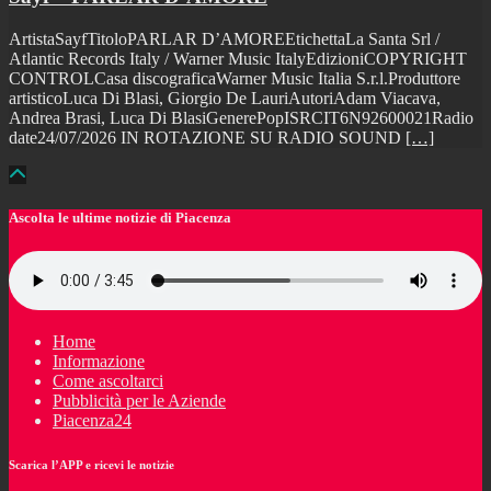
ArtistaSayfTitoloPARLAR D’AMOREEtichettaLa Santa Srl /
Atlantic Records Italy / Warner Music ItalyEdizioniCOPYRIGHT
CONTROLCasa discograficaWarner Music Italia S.r.l.Produttore
artisticoLuca Di Blasi, Giorgio De LauriAutoriAdam Viacava,
Andrea Brasi, Luca Di BlasiGenerePopISRCIT6N92600021Radio
date24/07/2026 IN ROTAZIONE SU RADIO SOUND
[…]
Ascolta le ultime notizie di Piacenza
Home
Informazione
Come ascoltarci
Pubblicità per le Aziende
Piacenza24
Scarica l’APP e ricevi le notizie