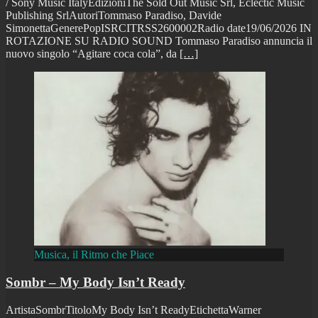
/ Sony Music ItalyEdizioniThe Sold Out Music Srl, Eclectic Music
Publishing SrlAutoriTommaso Paradiso, Davide
SimonettaGenerePopISRCITRSS2600002Radio date19/06/2026 IN
ROTAZIONE SU RADIO SOUND Tommaso Paradiso annuncia il
nuovo singolo “Agitare coca cola”, da
[…]
Musica, il Ritmo che Piace
Sombr – My Body Isn’t Ready
ArtistaSombrTitoloMy Body Isn’t ReadyEtichettaWarner