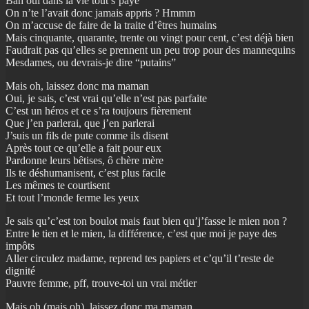
Bah oui dans la vie tout s’paye
On n’te l’avait donc jamais appris ? Hmmm
On m’accuse de faire de la traite d’êtres humains
Mais cinquante, quarante, trente ou vingt pour cent, c’est déjà bien
Faudrait pas qu’elles se prennent un peu trop pour des mannequins
Mesdames, ou devrais-je dire “putains”
Mais oh, laissez donc ma maman
Oui, je sais, c’est vrai qu’elle n’est pas parfaite
C’est un héros et ce s’ra toujours fièrement
Que j’en parlerai, que j’en parlerai
J’suis un fils de pute comme ils disent
Après tout ce qu’elle a fait pour eux
Pardonne leurs bêtises, ô chère mère
Ils te déshumanisent, c’est plus facile
Les mêmes te courtisent
Et tout l’monde ferme les yeux
Je sais qu’c’est ton boulot mais faut bien qu’j’fasse le mien non ?
Entre le tien et le mien, la différence, c’est que moi je paye des
impôts
Aller circulez madame, reprend tes papiers et c’qu’il t’reste de
dignité
Pauvre femme, pff, trouve-toi un vrai métier
Mais oh (mais oh), laissez donc ma maman