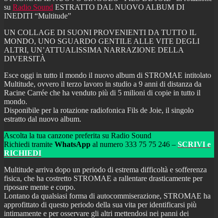
su
Radio Sound
ESTRATTO DAL NUOVO ALBUM DI
INEDITI “Multitude”
UN COLLAGE DI SUONI PROVENIENTI DA TUTTO IL
MONDO, UNO SGUARDO GENTILE ALLE VITE DEGLI
ALTRI, UN’ATTUALISSIMA NARRAZIONE DELLA
DIVERSITÀ
Esce oggi in tutto il mondo il nuovo album di STROMAE intitolato
Multitude, ovvero il terzo lavoro in studio a 9 anni di distanza da
Racine Carrée che ha venduto più di 5 milioni di copie in tutto il
mondo.
Disponibile per la rotazione radiofonica Fils de Joie, il singolo
estratto dal nuovo album.
Ascolta la tua canzone preferita su Radio Sound
Richiedi tramite
WhatsApp
al numero 333 75 75 246 –
SCRIVI e
RICHIEDI
Multitude arriva dopo un periodo di estrema difficoltà e sofferenza
fisica, che ha costretto STROMAE a rallentare drasticamente per
riposare mente e corpo.
Lontano da qualsiasi forma di autocommiserazione, STROMAE ha
approfittato di questo periodo della sua vita per identificarsi più
intimamente e per osservare gli altri mettendosi nei panni dei