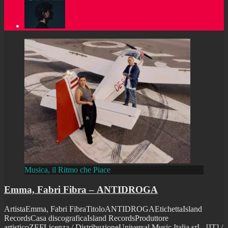
Musica, il Ritmo che Piace
Emma, Fabri Fibra – ANTIDROGA
ArtistaEmma, Fabri FibraTitoloANTIDROGAEtichettaIsland
RecordsCasa discograficaIsland RecordsProduttore
artisticoZEFLicenza / DistribuzioneUniversal Music Italia srL. [IT] /