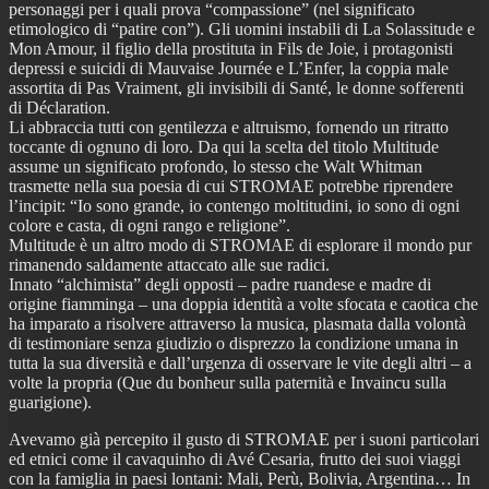
personaggi per i quali prova “compassione” (nel significato
etimologico di “patire con”). Gli uomini instabili di La Solassitude e
Mon Amour, il figlio della prostituta in Fils de Joie, i protagonisti
depressi e suicidi di Mauvaise Journée e L’Enfer, la coppia male
assortita di Pas Vraiment, gli invisibili di Santé, le donne sofferenti
di Déclaration.
Li abbraccia tutti con gentilezza e altruismo, fornendo un ritratto
toccante di ognuno di loro. Da qui la scelta del titolo Multitude
assume un significato profondo, lo stesso che Walt Whitman
trasmette nella sua poesia di cui STROMAE potrebbe riprendere
l’incipit: “Io sono grande, io contengo moltitudini, io sono di ogni
colore e casta, di ogni rango e religione”.
Multitude è un altro modo di STROMAE di esplorare il mondo pur
rimanendo saldamente attaccato alle sue radici.
Innato “alchimista” degli opposti – padre ruandese e madre di
origine fiamminga – una doppia identità a volte sfocata e caotica che
ha imparato a risolvere attraverso la musica, plasmata dalla volontà
di testimoniare senza giudizio o disprezzo la condizione umana in
tutta la sua diversità e dall’urgenza di osservare le vite degli altri – a
volte la propria (Que du bonheur sulla paternità e Invaincu sulla
guarigione).
Avevamo già percepito il gusto di STROMAE per i suoni particolari
ed etnici come il cavaquinho di Avé Cesaria, frutto dei suoi viaggi
con la famiglia in paesi lontani: Mali, Perù, Bolivia, Argentina… In