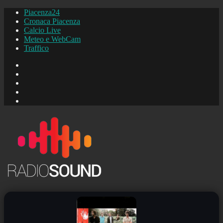
Piacenza24
Cronaca Piacenza
Calcio Live
Meteo e WebCam
Traffico
FB
Instagram
YouTube
FB
Piacenza24