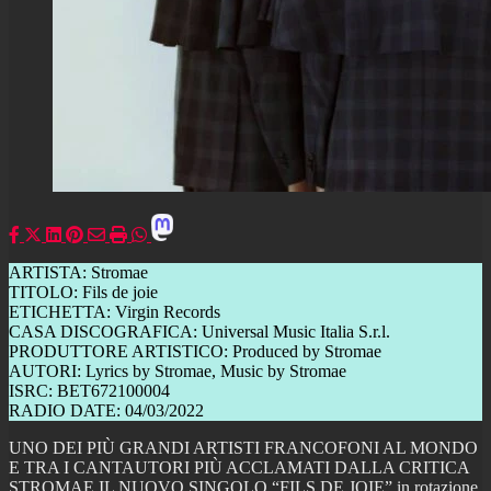
ARTISTA: Stromae
TITOLO: Fils de joie
ETICHETTA: Virgin Records
CASA DISCOGRAFICA: Universal Music Italia S.r.l.
PRODUTTORE ARTISTICO: Produced by Stromae
AUTORI: Lyrics by Stromae, Music by Stromae
ISRC: BET672100004
RADIO DATE: 04/03/2022
UNO DEI PIÙ GRANDI ARTISTI FRANCOFONI AL MONDO
E TRA I CANTAUTORI PIÙ ACCLAMATI DALLA CRITICA
STROMAE IL NUOVO SINGOLO “FILS DE JOIE” in rotazione