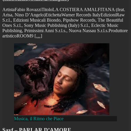
ArtistaFabio RovazziTitoloLA COSTIERA AMALFITANA (feat.
Arisa, Nino D’Angelo)EtichettaWarner Records ItalyEdizioniRaw
S.r.l., Edizioni Musicali Biondo, Pipshow Records, The Beautiful
Ones S.r.l., Sony Music Publishing (Italy) S.r.l., Eclectic Music
Publishing, Primissimi Anni S.r.l.s., Nuova Nassau S.r.l.s.Produttore
artisticoROOM9
[…]
Musica, il Ritmo che Piace
Sayf – PARLAR D’AMORE