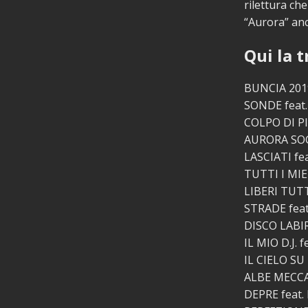
rilettura ch
“Aurora” an
Qui la 
BUNCIA 201
SONDE feat
COLPO DI PI
AURORA SO
LASCIATI fea
TUTTI I MIE
LIBERI TUTT
STRADE feat
DISCO LABI
IL MIO D.J. 
IL CIELO SU
ALBE MECCA
DEPRE feat.