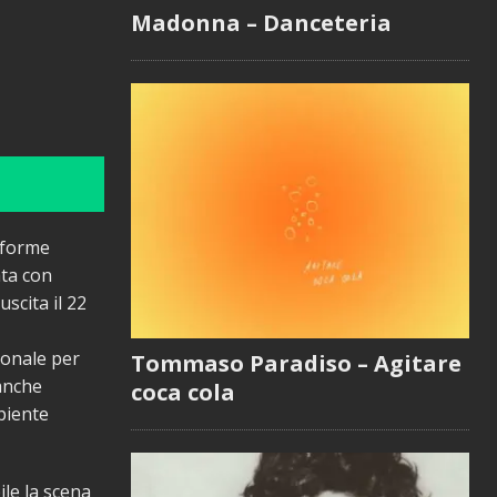
Madonna – Danceteria
aforme
ata con
scita il 22
ionale per
Tommaso Paradiso – Agitare
anche
coca cola
piente
ile la scena