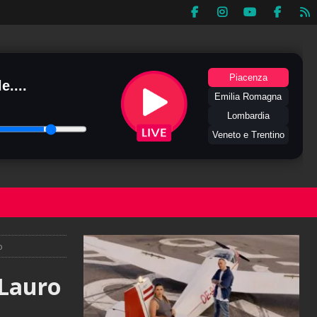
Piacenza
e....
Emilia Romagna
Lombardia
Veneto e Trentino
o
 Lauro