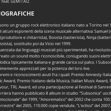
 feat. GEMITAIZ
IOGRAFICHE
sono un gruppo rock elettronico italiano nato a Torino nel 
di alcuni esponenti della scena musicale alternativa: Samuel (
produttore e chitarrista), Boosta (tastierista), Ninja (batteri
sista), sostituito poi da Vicio nel 1999.
luenzata dai linguaggi musicali più sperimentali, ha rivoluzio
reato un sound molto riconoscibile, coniugando suoni elettr
elodica tipicamente italiana e grande carica sul palco. I Subso
nimemente apprezzati per la potenza del loro live.
remi e riconoscimenti avuti fra i quali: Premio Amnesty Ital
 Award, Premio Italiano della Musica, Italian Music Award,
our, TRL Award, ed una partecipazione al Festival di Sanre
arriera hanno pubblicato 8 album in studio: “Subsonica” usci
mozionale” del 1999, “Amorematico” del 2002 che conta 100.
rrestre” del 2005, 110.000 copie vendute, “L’eclissi” del 2007,