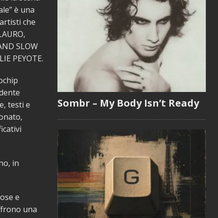
ale” è una
rtisti che
 LAURO,
 AND SLOW
LIE PEYOTE.
ochip
ndente
Sombr – My Body Isn’t Ready
, testi e
uonato,
icativi
no, in
Cose e
offrono una