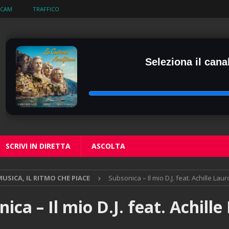
BCAM
TRAFFICO
Seleziona il canal
SCRIVI IN DIRETTA
ASCOLTA
USICA, IL RITMO CHE PIACE
Subsonica – Il mio D.J. feat. Achille Laur
ica – Il mio D.J. feat. Achille