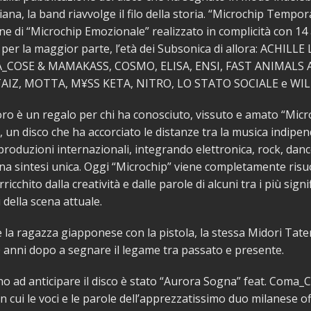
iana, la band riavvolge il filo della storia. “Microchip Tempor
ne di “Microchip Emozionale” realizzato in complicità con 14 a
per la maggior parte, l’età dei Subsonica di allora: ACHILLE
_COSE & MAMAKASS, COSMO, ELISA, ENSI, FAST ANIMALS
TAIZ, MOTTA, M¥SS KETA, NITRO, LO STATO SOCIALE e WIL
oro è un regalo per chi ha conosciuto, vissuto e amato “Micr
 un disco che ha accorciato le distanze tra la musica indipe
 produzioni internazionali, integrando elettronica, rock, dance
na sintesi unica. Oggi “Microchip” viene completamente ris
rricchito dalla creatività e dalle parole di alcuni tra i più signif
 della scena attuale.
la ragazza giapponese con la pistola, la stessa Midori Tate
 anni dopo a segnare il legame tra passato e presente.
no ad anticipare il disco è stato “Aurora Sogna” feat. Coma_
 cui le voci e le parole dell’apprezzatissimo duo milanese 