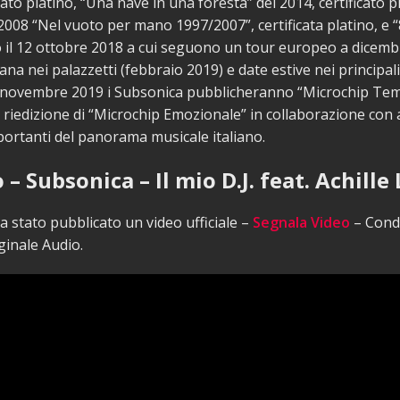
cato platino, “Una nave in una foresta” del 2014, certificato pl
 2008 “Nel vuoto per mano 1997/2007”, certificata platino, e “8
to il 12 ottobre 2018 a cui seguono un tour europeo a dicemb
ana nei palazzetti (febbraio 2019) e date estive nei principali
 22 novembre 2019 i Subsonica pubblicheranno “Microchip Te
 riedizione di “Microchip Emozionale” in collaborazione con a
ortanti del panorama musicale italiano.
 – Subsonica – Il mio D.J. feat. Achille
 stato pubblicato un video ufficiale –
Segnala Video
– Condi
ginale Audio.