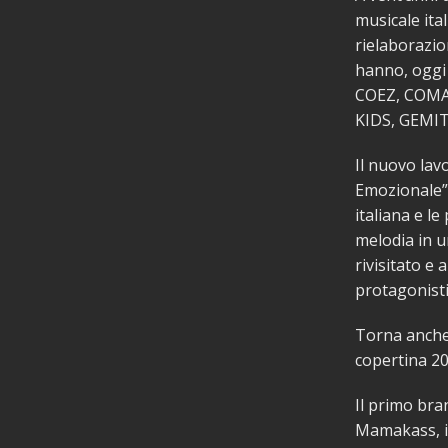
musicale ital
rielaborazio
hanno, oggi 
COEZ, COMA
KIDS, GEMI
Il nuovo lav
Emozionale”,
italiana e le
melodia in u
rivisitato e a
protagonisti
Torna anche 
copertina 20
Il primo bra
Mamakass, in