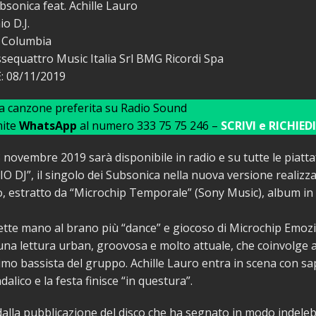
sonica feat. Achille Lauro
o D.J.
 Columbia
sequattro Music Italia Srl BMG Ricordi Spa
 08/11/2019
ua canzone preferita su Radio Sound
mite
WhatsApp
al numero 333 75 75 246 –
SCRIVI e RICHIEDI
 novembre 2019 sarà disponibile in radio e su tutte le piatt
 MIO DJ”, il singolo dei Subsonica nella nuova versione realizz
o, estratto da “Microchip Temporale” (Sony Music), album in u
tte mano al brano più “dance” e giocoso di Microchip Emoz
una lettura urban, groovosa e molto attuale, che coinvolge 
imo bassista del gruppo. Achille Lauro entra in scena con sa
alico e la festa finisce “in questura”.
dalla pubblicazione del disco che ha segnato in modo indeleb