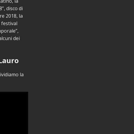
atino, la
”, disco di
re 2018, la
 festival
mporale”,
lcuni dei
 Lauro
vidiamo la