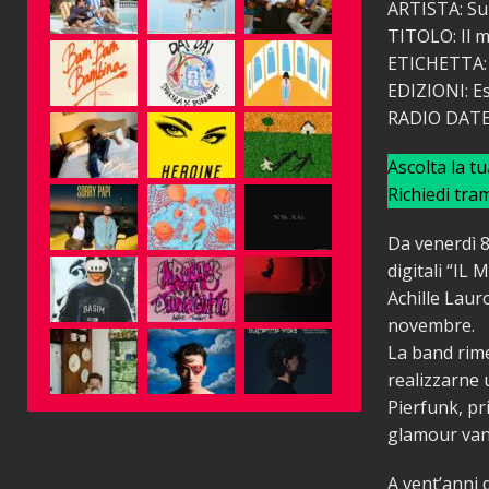
ARTISTA: Sub
TITOLO: Il mi
ETICHETTA:
EDIZIONI: Es
RADIO DATE:
Ascolta la t
Richiedi tra
Da venerdì 8
digitali “IL
Achille Laur
novembre.
La band rime
realizzarne 
Pierfunk, pr
glamour vand
A vent’anni 