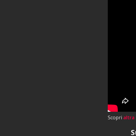
Scopri
altra
S