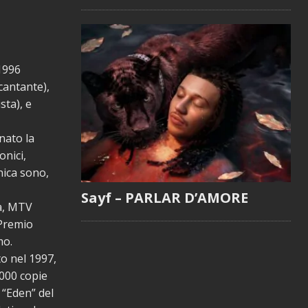
1996
cantante),
sta), e
nato la
onici,
nica sono,
Sayf – PARLAR D’AMORE
ia, MTV
 Premio
mo.
to nel 1997,
000 copie
 “Eden” del