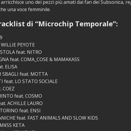
e arricchisce uno dei pezzi più amati dai fan dei Subsonica, r
che una voce femminile.
tracklist di “Microchip Temporale”:
9
. WILLIE PEYOTE
STOLA feat. NITRO
GNA feat. COMA_COSE & MAMAKASS
t. ELISA
I SBAGLI feat. MOTTA
I feat. LO STATO SOCIALE
. COEZ
RINTO feat. COSMO
feat. ACHILLE LAURO
 TORINO feat. ENSI
NICHE feat. FAST ANIMALS AND SLOW KIDS
 M¥SS KETA