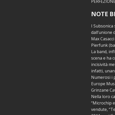
PERFEZIONE
NOTE B
I Subsonica 
dall’unione 
Max Casacci (
Pierfunk (bas
La band, inf
scena e ha c
incisività m
infatti, una
Numerosi i p
Europe Music
Grinzane Cav
Nella loro c
“Microchip e
vendute, “Te