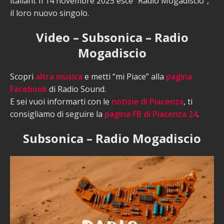
italiani. Il 14 novembre 2025 esce “Radio Mogadiscio”,
il loro nuovo singolo.
Video – Subsonica – Radio
Mogadiscio
Scopri
altra musica
e metti “mi Piace” alla
pagina
Facebook
di Radio Sound.
E sei vuoi informarti con le
notizie di Piacenza
, ti
consigliamo di seguire la
pagina FB di Piacenza 24
.
Subsonica – Radio Mogadiscio