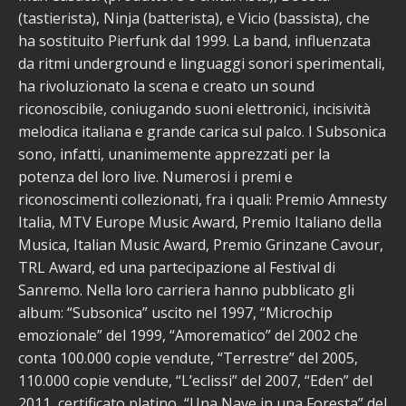
(tastierista), Ninja (batterista), e Vicio (bassista), che
ha sostituito Pierfunk dal 1999. La band, influenzata
da ritmi underground e linguaggi sonori sperimentali,
ha rivoluzionato la scena e creato un sound
riconoscibile, coniugando suoni elettronici, incisività
melodica italiana e grande carica sul palco. I Subsonica
sono, infatti, unanimemente apprezzati per la
potenza del loro live. Numerosi i premi e
riconoscimenti collezionati, fra i quali: Premio Amnesty
Italia, MTV Europe Music Award, Premio Italiano della
Musica, Italian Music Award, Premio Grinzane Cavour,
TRL Award, ed una partecipazione al Festival di
Sanremo. Nella loro carriera hanno pubblicato gli
album: “Subsonica” uscito nel 1997, “Microchip
emozionale” del 1999, “Amorematico” del 2002 che
conta 100.000 copie vendute, “Terrestre” del 2005,
110.000 copie vendute, “L’eclissi” del 2007, “Eden” del
2011, certificato platino, “Una Nave in una Foresta” del