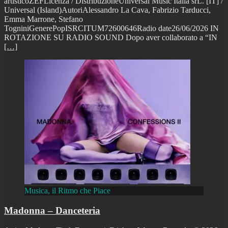
artisticoZEFLicenza / DistribuzioneUniversal Music Italia srL. [IT] /
Universal (Island)AutoriAlessandro La Cava, Fabrizio Tarducci,
Emma Marrone, Stefano
TogniniGenerePopISRCITUM72600646Radio date26/06/2026 IN
ROTAZIONE SU RADIO SOUND Dopo aver collaborato a “IN
[…]
Musica, il Ritmo che Piace
Madonna – Danceteria