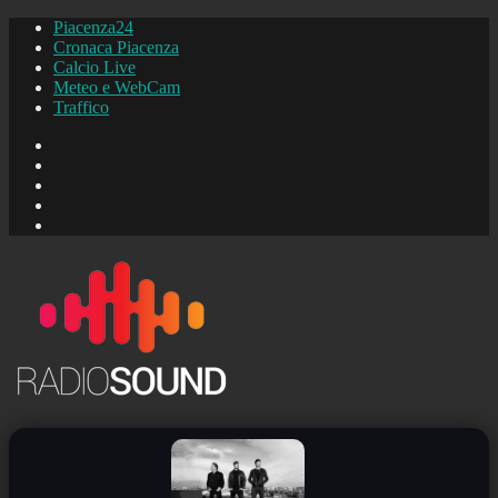
Piacenza24
Cronaca Piacenza
Calcio Live
Meteo e WebCam
Traffico
FB
Instagram
YouTube
FB
Piacenza24