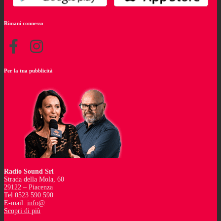
Rimani connesso
Per la tua pubblicità
Radio Sound Srl
Strada della Mola, 60
29122 – Piacenza
Tel 0523 590 590
E-mail:
info@
Scopri di più