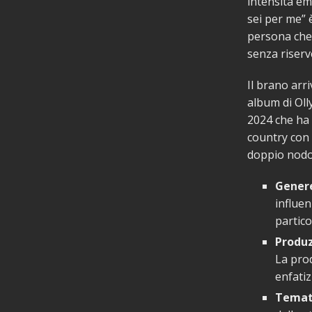
intensità emo
sei per me” 
persona che 
senza riserv
Il brano arr
album di Oll
2024 che ha 
country con 
doppio nodo 
Genere
influen
partico
Produz
La prod
enfatiz
Temat