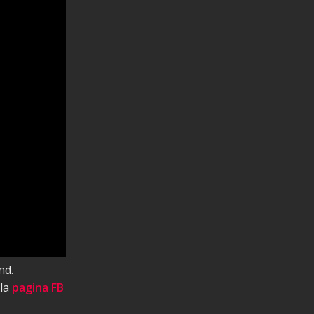
nd.
 la
pagina FB