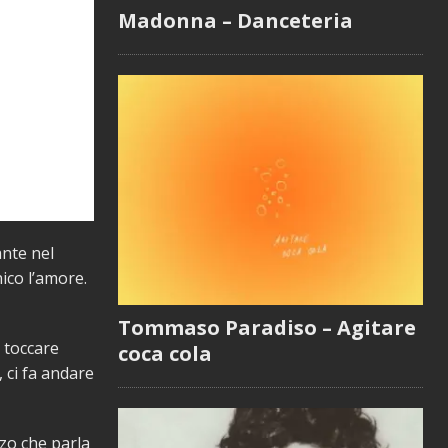
Madonna – Danceteria
nte nel
ico l’amore.
Tommaso Paradiso – Agitare
 toccare
coca cola
 ci fa andare
zzo che parla