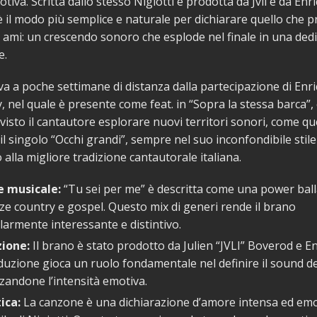
tiva. Scritta dallo stesso Nigiotti e prodotta da Jvli e da Enr
è il modo più semplice e naturale per dichiarare quello che pr
ami: un crescendo sonoro che esplode nel finale in una ded
e.
iva a poche settimane di distanza dalla partecipazione di Enr
y, nel quale è presente come feat. in “Sopra la stessa barca”
visto il cantautore esplorare nuovi territori sonori, come que
il singolo “Occhi grandi”, sempre nel suo inconfondibile stile
alla migliore tradizione cantautorale italiana.
 musicale:
“Tu sei per me” è descritta come una power bal
ze country e gospel. Questo mix di generi rende il brano
larmente interessante e distintivo.
ione:
Il brano è stato prodotto da Julien “JVLI” Boverod e E
uzione gioca un ruolo fondamentale nel definire il sound d
zandone l’intensità emotiva.
ica:
La canzone è una dichiarazione d’amore intensa ed emot