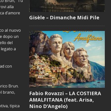
ico Brun, “Tu
ovi alla
ica d’amore
Gisèle – Dimanche Midi Pile
ico al nuovo
, e dopo un
llo del
 legato a
lad con
nrico Brun.
el brano,
Fabio Rovazzi – LA COSTIERA
AMALFITANA (feat. Arisa,
Nino D’Angelo)
iva, tipica