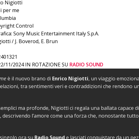
co Nigiotti
ei per me
olumbia
pyright Control
afica: Sony Music Entertainment Italy S.p.A.
giotti / J. Boverod, E. Brun
2401321
 22/11/2024 IN ROTAZIONE SU
RADIO SOUND
 me
è il nuovo brano di
Enrico Nigiotti
, un viaggio emoziona
relazioni, tra sentimenti veri e contraddizioni che rendono un
emplici ma profonde, Nigiotti ci regala una ballata capace di
, descrivendo l’amore come una forza che, nonostante tutto,
l singolo ora su
Radio Sound
e lasciati conquistare da un pe