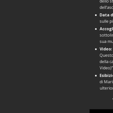
dello s
dell’as
Data d
sulle p
Accogl
sottoli
sua mu
Video:
Questo
della c
Video)
Esibizi
di Mari
ulteri