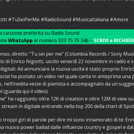
otti #TuSeiPerMe #RadioSound #MusicaItaliana #Amore
ua canzone preferita su Radio Sound
mite
WhatsApp
al numero 333 75 75 246 –
SCRIVI e RICHIEDI
enso, diretto: “Tu sei per me” (Columbia Records / Sony Music 
o di Enrico Nigiotti, uscito venerdì 22 novembre in radio e su
digitali. Ad annunciare la nuova uscita è stato proprio Enrico
 social ha postato un video nel quale canta in anteprima una 
 nell’inedita veste di pianista e accompagnato da un sugges
l (guarda qui il video).
me” ha raggiunto oltre 12K di creation e oltre 12M di view s
 stream in digitale entrando nella top 200 della chart di Spoti
troppi giri di parole per dire mi sono innamorato di te: Enri
a nuova power ballad dalle influenze country e gospel e da