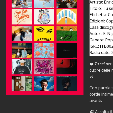
Artista: Enri
Titolo: Tu s
Etichetta: C
Edizioni: Co
Casa discogr
Autori: E. Ni
Genere: Pop
ISRC: ITB00
Radio date:
❤️
Tu sei per
cuore delle 
🎶
Con parole s
corde intime
avanti.
🎧 Ascolta i