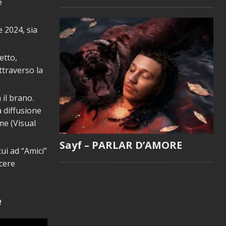
e
e 2024, sia
etto,
ttraverso la
il brano.
 diffusione
me (Visual
Sayf – PARLAR D’AMORE
ui ad “Amici”
scere
e