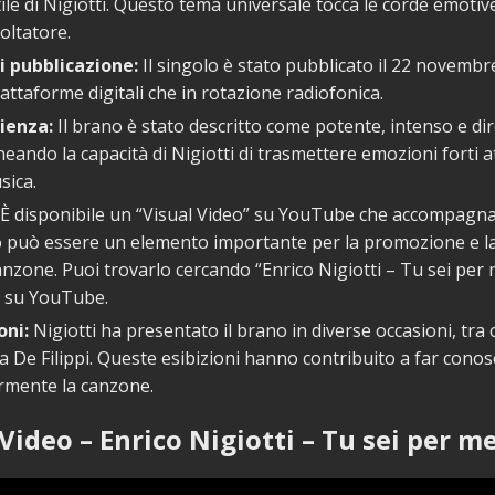
tile di Nigiotti. Questo tema universale tocca le corde emotiv
coltatore.
i pubblicazione:
Il singolo è stato pubblicato il 22 novembr
iattaforme digitali che in rotazione radiofonica.
ienza:
Il brano è stato descritto come potente, intenso e dir
neando la capacità di Nigiotti di trasmettere emozioni forti a
sica.
È disponibile un “Visual Video” su YouTube che accompagna 
 può essere un elemento importante per la promozione e la
anzone. Puoi trovarlo cercando “Enrico Nigiotti – Tu sei per 
” su YouTube.
oni:
Nigiotti ha presentato il brano in diverse occasioni, tra c
a De Filippi. Queste esibizioni hanno contribuito a far cono
ormente la canzone.
Video – Enrico Nigiotti – Tu sei per m