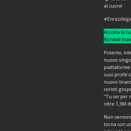
al cuore!
#EnricoNigi
Ascolta la t
Richiedi tra
Potente, int
nuovo singol
piattaforme 
suoi profili
nuovo brano,
coristi gospe
“Tu sei per 
oltre 1,3M di
Non servono 
torna con un