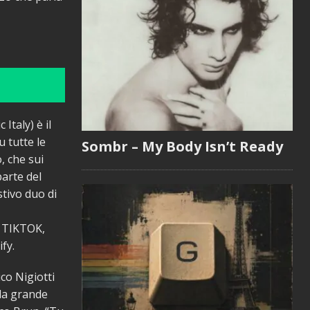
Italy) è il
 tutte le
Sombr – My Body Isn’t Ready
, che sui
parte del
tivo duo di
u TIKTOK,
fy.
co Nigiotti
lla grande