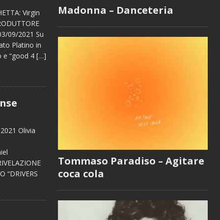
Madonna – Danceteria
ETTA: Virgin
oPRODUTTORE
3/09/2021 Su
ato Platino in
no e “good 4
[…]
ense
2021 Olivia
el
Tommaso Paradiso – Agitare
RIVELAZIONE
coca cola
O “DRIVERS