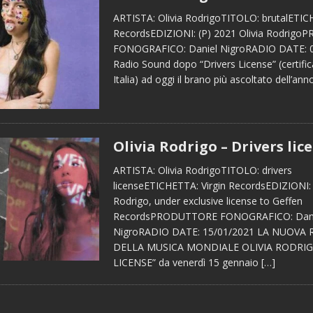
ARTISTA: Olivia RodrigoTITOLO: brutalETICH
RecordsEDIZIONI: (P) 2021 Olivia Rodrig
FONOGRAFICO: Daniel NigroRADIO DATE: 0
Radio Sound dopo “Drivers License” (certific
Italia) ad oggi il brano più ascoltato dell’an
Olivia Rodrigo – Drivers lic
ARTISTA: Olivia RodrigoTITOLO: drivers
licenseETICHETTA: Virgin RecordsEDIZIONI: 
Rodrigo, under exclusive license to Geffen
RecordsPRODUTTORE FONOGRAFICO: Dani
NigroRADIO DATE: 15/01/2021 LA NUOVA 
DELLA MUSICA MONDIALE OLIVIA RODRIG
LICENSE” da venerdì 15 gennaio
[…]