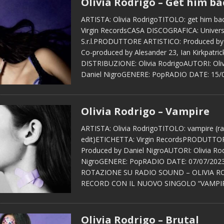
Olivia Rodrigo – Get him ba
ARTISTA: Olivia RodrigoTITOLO: get him b
Virgin RecordsCASA DISCOGRAFICA: Universa
S.r.l.PRODUTTORE ARTISTICO: Produced by 
Co-produced by Alesander 23, Ian Kirkpatri
DISTRIBUZIONE: Olivia RodrigoAUTORI: Oliv
Daniel NigroGENERE: PopRADIO DATE: 15/
Olivia Rodrigo – Vampire
ARTISTA: Olivia RodrigoTITOLO: vampire (ra
edit)ETICHETTA: Virgin RecordsPRODUTTO
Produced by Daniel NigroAUTORI: Olivia Rod
NigroGENERE: PopRADIO DATE: 07/07/2023
ROTAZIONE SU RADIO SOUND – OLIVIA R
RECORD CON IL NUOVO SINGOLO “VAMPI
Olivia Rodrigo – Brutal