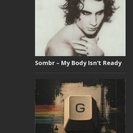
Sombr – My Body Isn’t Ready