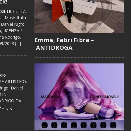
ck!
ack!ETICHETTA:
l Music Italia
Daniel Nigro,
ck,LICENZA /
ia Rodrigo,
Emma, Fabri Fibra –
09/2023
[…]
ANTIDROGA
dio
RE ARTISTICO:
rigo, Daniel
 IN
ODRIGO DA
RE”
[…]