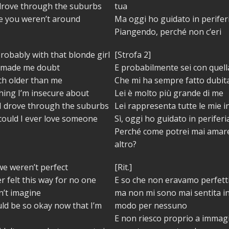
 drove through the suburbs
tua
se you weren’t around
Ma oggi ho guidato in perifer
Piangendo, perché non c’eri
robably with that blonde girl
[Strofa 2]
 made me doubt
E probabilmente sei con quell
ch older than me
Che mi ha sempre fatto dubit
hing I’m insecure about
Lei è molto più grande di me
 I drove through the suburbs
Lei rappresenta tutte le mie i
could I ever love someone
Sì, oggi ho guidato in periferi
Perché come potrei mai amar
altro?
we weren’t perfect
[Rit.]
er felt this way for no one
E so che non eravamo perfett
an’t imagine
ma non mi sono mai sentita i
ld be so okay now that I’m
modo per nessuno
E non riesco proprio a immag