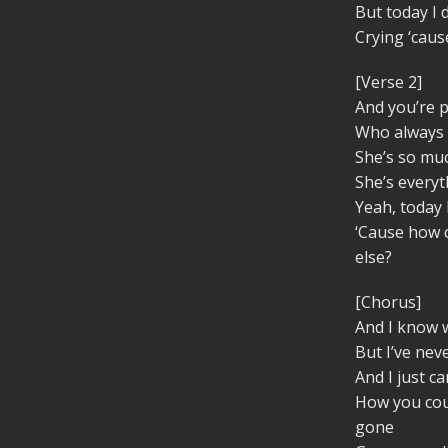
But today I
Crying ‘cau
[Verse 2]
And you’re p
Who always
She’s so mu
She’s everyt
Yeah, today
‘Cause how 
else?
[Chorus]
And I know 
But I’ve nev
And I just c
How you cou
gone