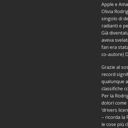
Apple e Amaz
Olivia Rodri
singolo di d
radianti e pe
Già diventat
aveva svelat
fan era stat
co-autore) D
Grazie al so
record signi
qualunque al
classifiche 
Per la Rodri
dolori come 
‘drivers lic
– ricorda la
le cose più c