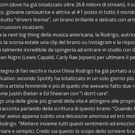
on (dove ha già totalizzato oltre 26.8 milioni di stream), il
go, giovane cantautrice e attrice al #1 posto in tutto il mondo
ebutto “drivers license”, un brano brillante e delicato con a
rcussioni incalzanti.
a la next big thing della musica americana, la Rodrigo, autric
o la scorsa estate una clip del brano su Instagram e la rispo
a talmente incredibile da spingerla ad entrare in studio con i
an Nigro (Lewis Capaldi, Carly Rae Jepsen) per ultimare il p
stegno di fan vecchi e nuovi Olivia Rodrigo ha già portato a 
ficativo: secondo Spotify ha totalizzato in un solo giorno più 
tra artista femminile e più di quello che avevano fatto due r
come Justin Bieber e Ed Sheeran con “I don’t care”.
go una delle gioie più grandi della vita è attingere alle propr
racconta parlando della scrittura di questo brano: “Quando h
ense’ avevo appena subito una delusione amorosa ed ero mol
 Rodrigo. “Mettere insieme tutti questi sentimenti ed emozio
hiare e semplici. Credo sia questo lo scopo dello scrivere bra