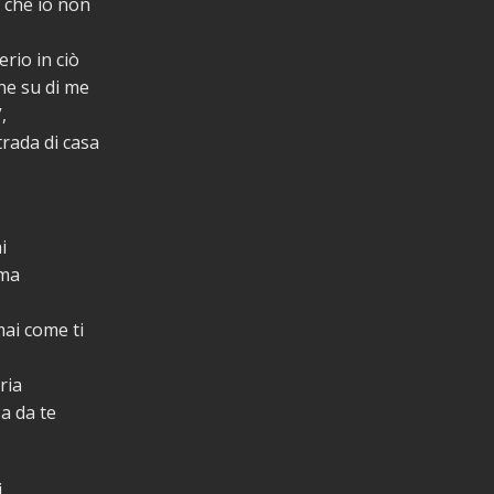
 che io non
rio in ciò
one su di me
,
trada di casa
i
 ma
ai come ti
ria
a da te
i