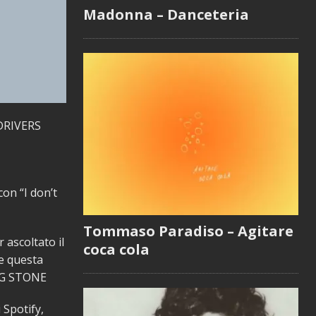
Madonna – Danceteria
DRIVERS
con “I don’t
Tommaso Paradiso – Agitare
 ascoltato il
coca cola
he questa
ING STONE
 Spotify,