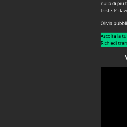
nulla di più
triste. E’ da
Olivia pubbl
Ascolta la t
Richiedi tra