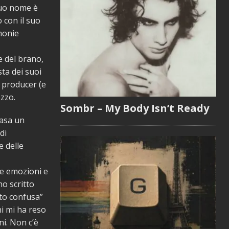
 suo nome è
 con il suo
rmonie
e del brano,
sta dei suoi
l producer (e
ezzo.
Sombr – My Body Isn’t Ready
casa un
di
e delle
ie emozioni e
o scritto
to confusa”
ni mi ha reso
ni. Non c’è