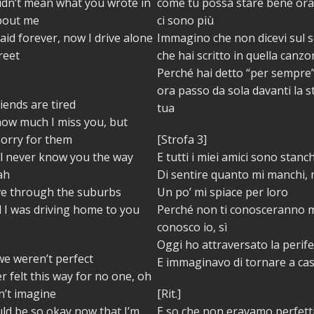
idn’t mean what you wrote in
come tu possa stare bene ora
bout me
ci sono più
aid forever, now I drive alone
Immagino che non dicevi sul se
reet
che hai scritto in quella canz
Perché hai detto “per sempre”
ora passo da sola davanti la s
riends are tired
tua
how much I miss you, but
 sorry for them
[Strofa 3]
ll never know you the way
E tutti i miei amici sono stanch
ah
Di sentire quanto mi manchi,
ve through the suburbs
Un po’ mi spiace per loro
 I was driving home to you
Perché non ti conosceranno m
conosco io, sì
Oggi ho attraversato la perife
we weren’t perfect
E immaginavo di tornare a cas
er felt this way for no one, oh
an’t imagine
[Rit.]
ld be so okay now that I’m
E so che non eravamo perfett