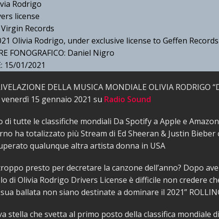
via Rodrigo
ers license
Virgin Records
21 Olivia Rodrigo, under exclusive license to Geffen Records
 FONOGRAFICO: Daniel Nigro
 15/01/2021
IVELAZIONE DELLA MUSICA MONDIALE OLIVIA RODRIGO “
 venerdì 15 gennaio 2021 su
Radio Sound
o di tutte le classifiche mondiali Da Spotify a Apple e Amazon
orno ha totalizzato più Stream di Ed Sheeran & Justin Bieber 
superato qualunque altra artista donna in USA
 troppo presto per decretare la canzone dell’anno? Dopo aver
o di Olivia Rodrigo Drivers License è difficile non credere c
a sua ballata non siano destinate a dominare il 2021” ROLL
a stella che svetta al primo posto della classifica mondiale di