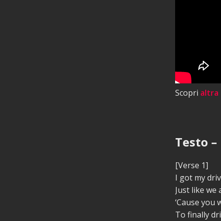
Scopri
altra
Testo – 
[Verse 1]
I got my driv
Just like we
‘Cause you w
To finally d