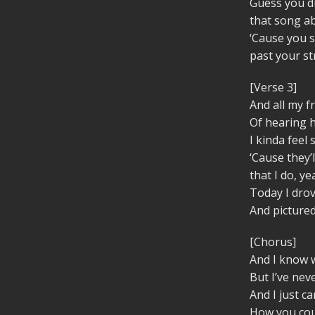
Guess you d
that song a
‘Cause you s
past your st
[Verse 3]
And all my f
Of hearing 
I kinda feel
‘Cause they’
that I do, ye
Today I dro
And pictured
[Chorus]
And I know 
But I’ve nev
And I just c
How you cou