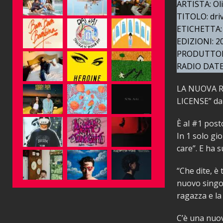
ARTISTA: Oli
TITOLO: driv
ETICHETTA: 
EDIZIONI: 20
PRODUTTORE
RADIO DATE:
LA NUOVA R
LICENSE” da
È al #1 post
In 1 solo gi
care”. E ha 
“Che dite, è
nuovo singol
ragazza e l
C’è una nuov