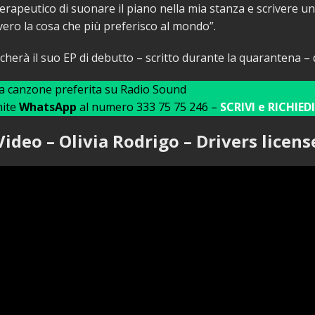
 terapeutico di suonare il piano nella mia stanza e scrivere 
vvero la cosa che più preferisco al mondo”.
icherà il suo EP di debutto – scritto durante la quarantena –
ua canzone preferita su Radio Sound
mite
WhatsApp
al numero 333 75 75 246 –
SCRIVI e RICHIEDI
Video – Olivia Rodrigo – Drivers licens