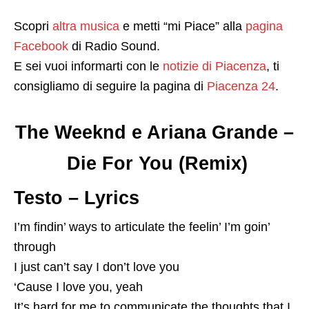
Scopri
altra musica
e metti “mi Piace” alla
pagina
Facebook
di Radio Sound.
E sei vuoi informarti con le
notizie di Piacenza
, ti
consigliamo di seguire la pagina di
Piacenza 24
.
The Weeknd e Ariana Grande –
Die For You (Remix)
Testo – Lyrics
I’m findin’ ways to articulate the feelin’ I’m goin’
through
I just can’t say I don’t love you
‘Cause I love you, yeah
It’s hard for me to communicate the thoughts that I