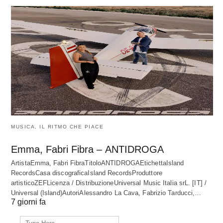
MUSICA, IL RITMO CHE PIACE
Emma, Fabri Fibra – ANTIDROGA
ArtistaEmma, Fabri FibraTitoloANTIDROGAEtichettaIsland
RecordsCasa discograficaIsland RecordsProduttore
artisticoZEFLicenza / DistribuzioneUniversal Music Italia srL. [IT] /
Universal (Island)AutoriAlessandro La Cava, Fabrizio Tarducci,…
7 giorni fa
Search