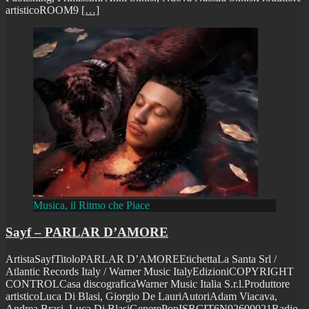
artisticoROOM9
[…]
Musica, il Ritmo che Piace
Sayf – PARLAR D’AMORE
ArtistaSayfTitoloPARLAR D’AMOREEtichettaLa Santa Srl /
Atlantic Records Italy / Warner Music ItalyEdizioniCOPYRIGHT
CONTROLCasa discograficaWarner Music Italia S.r.l.Produttore
artisticoLuca Di Blasi, Giorgio De LauriAutoriAdam Viacava,
Andrea Brasi, Luca Di BlasiGenerePopISRCIT6N92600021Radio