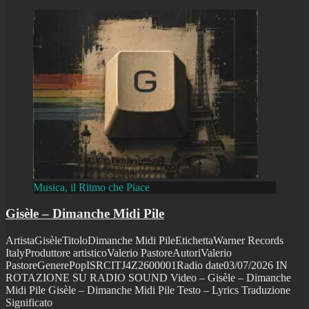
Musica, il Ritmo che Piace
Gisèle – Dimanche Midi Pile
ArtistaGisèleTitoloDimanche Midi PileEtichettaWarner Records
ItalyProduttore artisticoValerio PastoreAutoriValerio
PastoreGenerePopISRCITJ4Z2600001Radio date03/07/2026 IN
ROTAZIONE SU RADIO SOUND Video – Gisèle – Dimanche
Midi Pile Gisèle – Dimanche Midi Pile Testo – Lyrics Traduzione
Significato