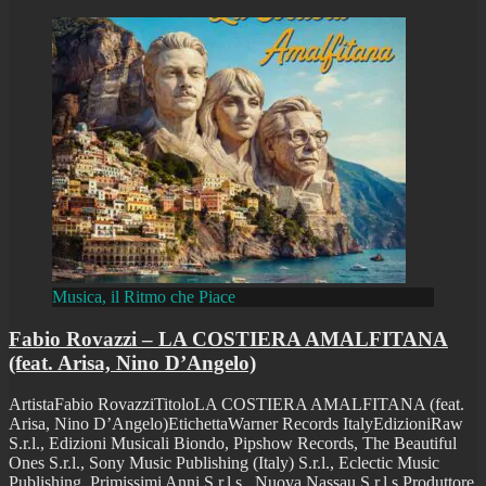
Musica, il Ritmo che Piace
Fabio Rovazzi – LA COSTIERA AMALFITANA
(feat. Arisa, Nino D’Angelo)
ArtistaFabio RovazziTitoloLA COSTIERA AMALFITANA (feat.
Arisa, Nino D’Angelo)EtichettaWarner Records ItalyEdizioniRaw
S.r.l., Edizioni Musicali Biondo, Pipshow Records, The Beautiful
Ones S.r.l., Sony Music Publishing (Italy) S.r.l., Eclectic Music
Publishing, Primissimi Anni S.r.l.s., Nuova Nassau S.r.l.s.Produttore