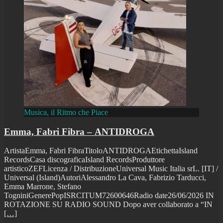
Musica, il Ritmo che Piace
Emma, Fabri Fibra – ANTIDROGA
ArtistaEmma, Fabri FibraTitoloANTIDROGAEtichettaIsland
RecordsCasa discograficaIsland RecordsProduttore
artisticoZEFLicenza / DistribuzioneUniversal Music Italia srL. [IT] /
Universal (Island)AutoriAlessandro La Cava, Fabrizio Tarducci,
Emma Marrone, Stefano
TogniniGenerePopISRCITUM72600646Radio date26/06/2026 IN
ROTAZIONE SU RADIO SOUND Dopo aver collaborato a “IN
[…]