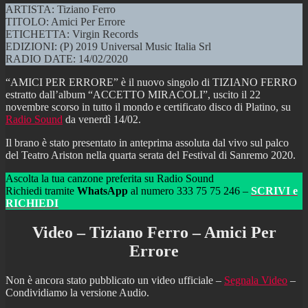
ARTISTA: Tiziano Ferro
TITOLO: Amici Per Errore
ETICHETTA: Virgin Records
EDIZIONI: (P) 2019 Universal Music Italia Srl
RADIO DATE: 14/02/2020
“AMICI PER ERRORE” è il nuovo singolo di TIZIANO FERRO
estratto dall’album “ACCETTO MIRACOLI”, uscito il 22
novembre scorso in tutto il mondo e certificato disco di Platino, su
Radio Sound
da venerdì 14/02.
Il brano è stato presentato in anteprima assoluta dal vivo sul palco
del Teatro Ariston nella quarta serata del Festival di Sanremo 2020.
Ascolta la tua canzone preferita su Radio Sound
Richiedi tramite
WhatsApp
al numero 333 75 75 246 –
SCRIVI e
RICHIEDI
Video – Tiziano Ferro – Amici Per
Errore
Non è ancora stato pubblicato un video ufficiale –
Segnala Video
–
Condividiamo la versione Audio.