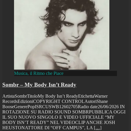
Musica, il Ritmo che Piace
Sombr – My Body Isn’t Ready
ArtistaSombrTitoloMy Body Isn’t ReadyEtichettaWarner
RecordsEdizioniCOPYRIGHT CONTROLAutoriShane
BooseGenerePopISRCUSWB12602705Radio date26/06/2026 IN
ROTAZIONE SU RADIO SOUND SOMBRPUBBLICA OGGI
IL SUO NUOVO SINGOLO E VIDEO UFFICIALE “MY
BODY ISN’T READY” NEL VIDEOCLIP ANCHE JOSH
HEUSTONATTORE DI “OFF CAMPUS”, LA
[…]