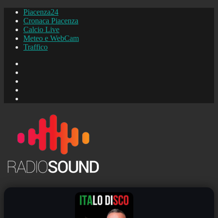
Piacenza24
Cronaca Piacenza
Calcio Live
Meteo e WebCam
Traffico
FB
Instagram
YouTube
FB
Piacenza24