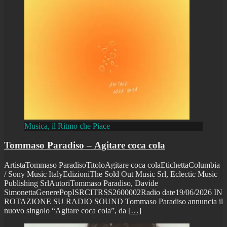
Musica, il Ritmo che Piace
Tommaso Paradiso – Agitare coca cola
ArtistaTommaso ParadisoTitoloAgitare coca colaEtichettaColumbia
/ Sony Music ItalyEdizioniThe Sold Out Music Srl, Eclectic Music
Publishing SrlAutoriTommaso Paradiso, Davide
SimonettaGenerePopISRCITRSS2600002Radio date19/06/2026 IN
ROTAZIONE SU RADIO SOUND Tommaso Paradiso annuncia il
nuovo singolo “Agitare coca cola”, da
[…]