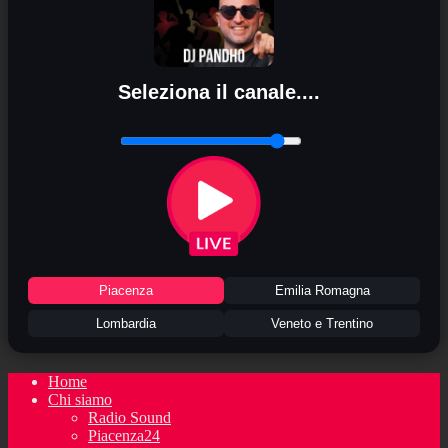
Seleziona il canale....
Piacenza
Emilia Romagna
Lombardia
Veneto e Trentino
Home
Chi siamo
Radio Sound
Piacenza24