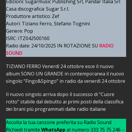
Edizioni: Sugarmusic Publishing Srl, Pandar Italia Srl
Casa discografica: Sugar S.r.l.
Produttore artistico: Zef
Autori: Tiziano Ferro, Stefano Tognini
Genere: Pop
ISRC: ITZ042500160
Radio date: 24/10/2025 IN ROTAZIONE SU
RADIO
SOUND
TIZIANO FERRO Venerdì 24 ottobre esce il nuovo
album SONO UN GRANDE in contemporanea il nuovo
singolo “Fingo&Spingo” in radio da venerdì 24 ottobre
Il nuovo singolo arriva dopo il successo di “Cuore
rotto” stabile dal debutto ai primi posti della classifica
dei brani più programmati dalle radio italiane
Ascolta la tua canzone preferita su Radio Sound
Richiedi tramite
WhatsApp
al numero 333 75 75 246 –