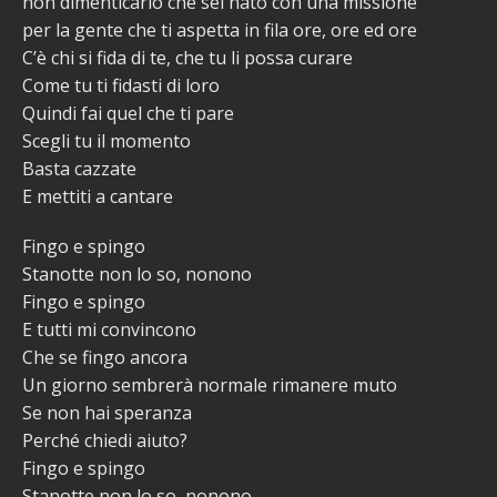
non dimenticarlo che sei nato con una missione
per la gente che ti aspetta in fila ore, ore ed ore
C’è chi si fida di te, che tu li possa curare
Come tu ti fidasti di loro
Quindi fai quel che ti pare
Scegli tu il momento
Basta cazzate
E mettiti a cantare
Fingo e spingo
Stanotte non lo so, nonono
Fingo e spingo
E tutti mi convincono
Che se fingo ancora
Un giorno sembrerà normale rimanere muto
Se non hai speranza
Perché chiedi aiuto?
Fingo e spingo
Stanotte non lo so, nonono