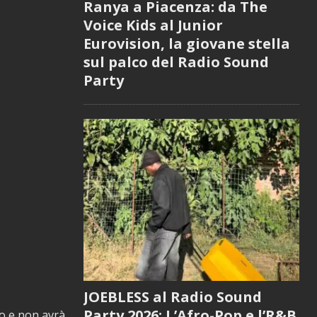
Ranya a Piacenza: da The
Voice Kids al Junior
Eurovision, la giovane stella
sul palco del Radio Sound
Party
JOEBLESS al Radio Sound
Party 2026: L’Afro-Pop e l’R&B
io e non avrà