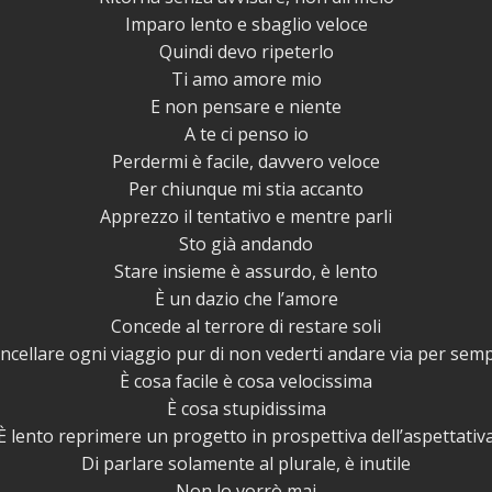
Imparo lento e sbaglio veloce
Quindi devo ripeterlo
Ti amo amore mio
E non pensare e niente
A te ci penso io
Perdermi è facile, davvero veloce
Per chiunque mi stia accanto
Apprezzo il tentativo e mentre parli
Sto già andando
Stare insieme è assurdo, è lento
È un dazio che l’amore
Concede al terrore di restare soli
ncellare ogni viaggio pur di non vederti andare via per sem
È cosa facile è cosa velocissima
È cosa stupidissima
È lento reprimere un progetto in prospettiva dell’aspettativ
Di parlare solamente al plurale, è inutile
Non lo vorrò mai