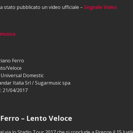
 stato pubblicato un video ufficiale –
Segnale Video
 musica
ziano Ferro
to/Veloce
Universal Domestic
ndar Italia Srl / Sugarmusic spa
 21/04/2017
 Ferro – Lento Veloce
al via lo Stadio Tour 2017 che si conclude a Firenze il 15 lugl