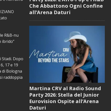
Che Abbattono Ogni Confine
all’Arena Daturi
 TIZIANO
cato
ile R&B-nu
 ibrido”
i Stadi. Dopo
16, 17 e 19
a di Bologna
 si raddoppia
Martina CRV al Radio Sound
Party 2026: Stella del Junior
Eurovision Ospite all’Arena
Daturi