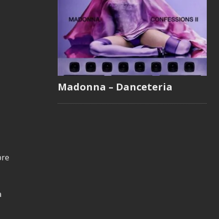
Madonna – Danceteria
pre
a