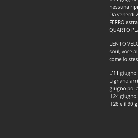
nessuna ripr
Da venerdì 2
FERRO estrat
QUARTO PL
LENTO VELOC
soul, voce a
come lo stes
L’11 giugno 
Lignano arriv
giugno poi a
il 24 giugno
il 28 e il 30 