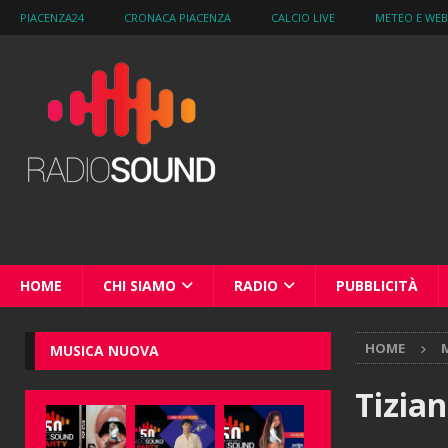
PIACENZA24
CRONACA PIACENZA
CALCIO LIVE
METEO E WE
HOME
CHI SIAMO
RADIO
PUBBLICITÀ
HOME
M
MUSICA NUOVA
Tizian