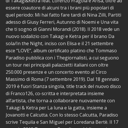
di Takagi&Ketra feat. Lorenzo Fragola e Arisa, oltre ad
essere coautore di alcuni tra i brani più popolari di
quel periodo: Mi hai fatto fare tardi di Nina Zilli, Partiti
adesso di Giusy Ferreri, Autunno di Noemi e Una vita
che ti sogno di Gianni Morandi (2018). Il 2018 vede un
nuovo sodalizio con Takagi e Ketra per il brano Da
sola/In the Night, inciso con Elisa e il 21 settembre
esce “LOVE”, album certificato platino che Tommaso
Paradiso pubblica con i Thegiornalisti, a cui seguono
un tour nei principali palazzetti italiani con oltre
250.000 presenze e un concerto evento al Circo
Massimo di Roma (7 settembre 2019). Dal 18 gennaio
2019 è fuori Stanza singola, title track del nuovo disco
di Franco126, co-scritta e interpretata insieme
all’artista, che torna a collaborare nuovamente con
Takagi & Ketra per La luna e la gatta, insieme a
Jovanotti e Calcutta. Con lo stesso Calcutta, Paradiso
scrive Tequila e San Miguel per Loredana Bertè. Il 17