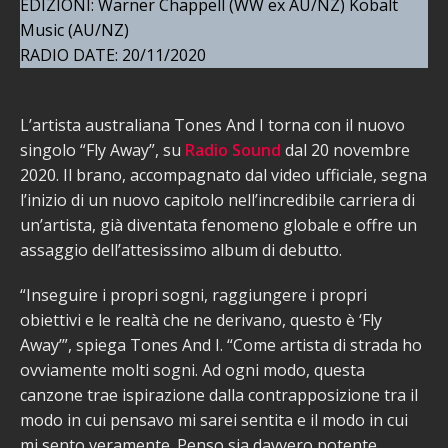
EDIZIONI: Warner Chappell (WW ex AU/NZ) Kobalt
Music (AU/NZ)
RADIO DATE: 20/11/2020
L’artista australiana Tones And I torna con il nuovo
singolo “Fly Away”, su
Radio Sound
dal 20 novembre
2020. Il brano, accompagnato dal video ufficiale, segna
l’inizio di un nuovo capitolo nell’incredibile carriera di
un’artista, già diventata fenomeno globale e offre un
assaggio dell’attesissimo album di debutto.
“Inseguire i propri sogni, raggiungere i propri
obiettivi e le realtà che ne derivano, questo è ‘Fly
Away’”, spiega Tones And I. “Come artista di strada ho
ovviamente molti sogni. Ad ogni modo, questa
canzone trae ispirazione dalla contrapposizione tra il
modo in cui pensavo mi sarei sentita e il modo in cui
mi sento veramente. Penso sia davvero potente,