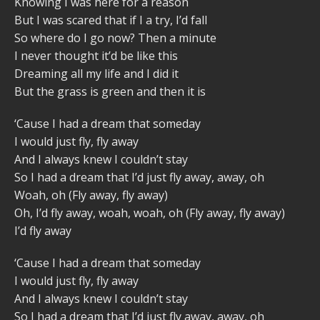
Knowing I was here for a reason
But I was scared that if I a try, I’d fall
So whеre do I go now? Then a minute
I nеver thought it’d be like this
Dreaming all my life and I did it
But the grass is green and then it is
‘Cause I had a dream that someday
I would just fly, fly away
And I always knew I couldn’t stay
So I had a dream that I’d just fly away, away, oh
Woah, oh (Fly away, fly away)
Oh, I’d fly away, woah, woah, oh (Fly away, fly away)
I’d fly away
‘Cause I had a dream that someday
I would just fly, fly away
And I always knew I couldn’t stay
So I had a dream that I’d just fly away, away, oh