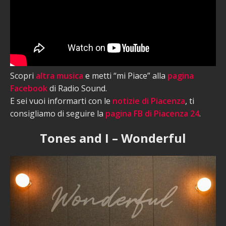
Scopri
altra musica
e metti “mi Piace” alla
pagina
Facebook
di Radio Sound.
E sei vuoi informarti con le
notizie di Piacenza
, ti
consigliamo di seguire la
pagina FB di Piacenza 24
.
Tones and I – Wonderful