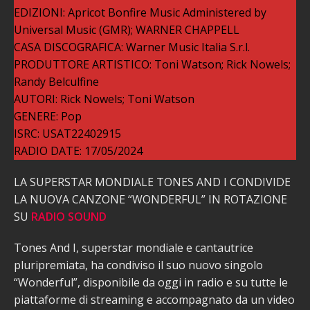
EDIZIONI: Apricot Bonfire Music Administered by
Universal Music (GMR); WARNER CHAPPELL
CASA DISCOGRAFICA: Warner Music Italia S.r.l.
PRODUTTORE ARTISTICO: Toni Watson; Rick Nowels;
Randy Belculfine
AUTORI: Rick Nowels; Toni Watson
GENERE: Pop
ISRC: USAT22402915
RADIO DATE: 17/05/2024
LA SUPERSTAR MONDIALE TONES AND I CONDIVIDE
LA NUOVA CANZONE “WONDERFUL” IN ROTAZIONE
SU
RADIO SOUND
Tones And I, superstar mondiale e cantautrice
pluripremiata, ha condiviso il suo nuovo singolo
“Wonderful”, disponibile da oggi in radio e su tutte le
piattaforme di streaming e accompagnato da un video