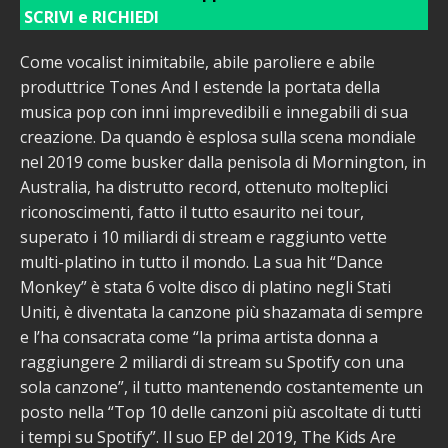
SCRIVI e RICHIEDI
Come vocalist inimitabile, abile paroliere e abile
produttrice Tones And I estende la portata della
musica pop con inni imprevedibili e innegabili di sua
creazione. Da quando è esplosa sulla scena mondiale
nel 2019 come busker dalla penisola di Mornington, in
Australia, ha distrutto record, ottenuto molteplici
riconoscimenti, fatto il tutto esaurito nei tour,
superato i 10 miliardi di stream e raggiunto vette
multi-platino in tutto il mondo. La sua hit “Dance
Monkey” è stata 6 volte disco di platino negli Stati
Uniti, è diventata la canzone più shazamata di sempre
e l’ha consacrata come “la prima artista donna a
raggiungere 2 miliardi di stream su Spotify con una
sola canzone”, il tutto mantenendo costantemente un
posto nella “Top 10 delle canzoni più ascoltate di tutti
i tempi su Spotify”. Il suo EP del 2019, The Kids Are