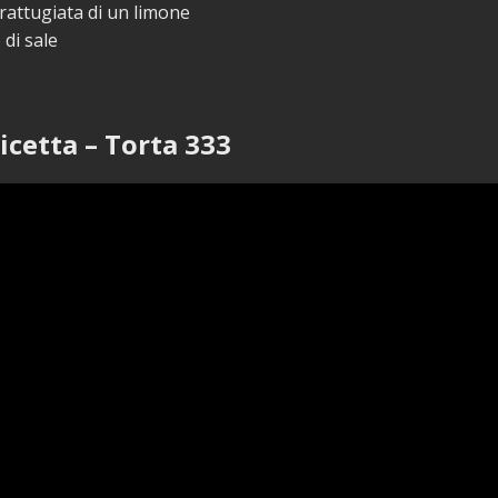
rattugiata di un limone
 di sale
icetta – Torta 333