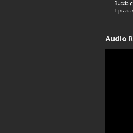
Buccia g
1 pizzico
Audio R