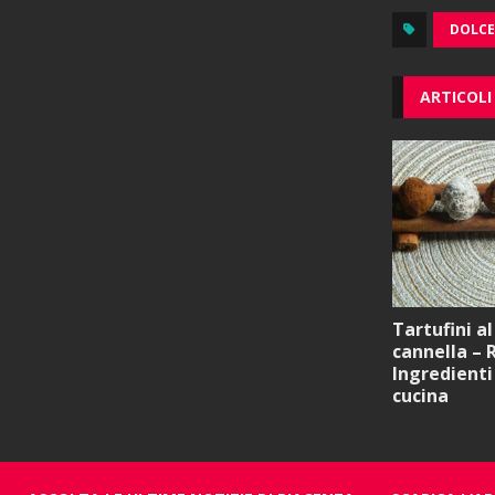
DOLCE
ARTICOLI
Tartufini a
cannella – 
Ingredienti 
cucina