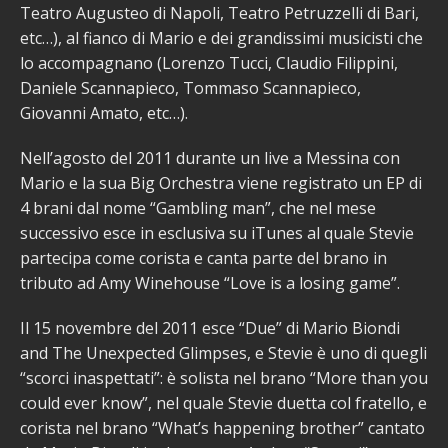
Teatro Augusteo di Napoli, Teatro Petruzzelli di Bari,
etc…), al fianco di Mario e dei grandissimi musicisti che
lo accompagnano (Lorenzo Tucci, Claudio Filippini,
Daniele Scannapieco, Tommaso Scannapieco,
Giovanni Amato, etc…).
Nell’agosto del 2011 durante un live a Messina con
Mario e la sua Big Orchestra viene registrato un EP di
4 brani dal nome “Gambling man”, che nel mese
successivo esce in esclusiva su iTunes al quale Stevie
partecipa come corista e canta parte del brano in
tributo ad Amy Winehouse “Love is a losing game”.
Il 15 novembre del 2011 esce “Due” di Mario Biondi
and The Unexpected Glimpses, e Stevie è uno di quegli
“scorci inaspettati”: è solista nel brano “More than you
could ever know”, nel quale Stevie duetta col fratello, e
corista nel brano “What’s happening brother” cantato