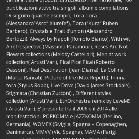
pubblicazioni attive tra singoli, album e compilations.
Di seguito qualche esempio; Tora Tora
(Alessandro“Asco” Xiurefef), Tora (“Kura” Ruben
Barbero), Crystals e Trait d’union (Alessandro
Bertozzi), Always by Napoli (Romolo Bianco), With wit
A retrospective (Massimo Paramour), Roses Are Not
Flowers collections (Melody Castellari), Men at work
collection( Artisti Vari), Pica! Pica! Pica! (Roberto
Dassoni), Real Destination (Jean Diarra), La Collina
(Marco Rancati), Picture of life (Max Repetti), Ininna
tora (Stylus Robb), Live Drive (David James Stockdale),
Stigmata (Christian Zucconi) , Different styles
collection (Artisti Vari), EtnOrchestra remix by Level49
( Artisti Vari). E’ presente tra il 2006 e il 2014 alle
manifestazioni; POPKOMM e JAZZKOMM (Berlino,
Germania), WOMEX (Siviglia, Spagna – Copenaghen,
Danimarca), MMVV (Vic, Spagna), MAMA (Parigi,