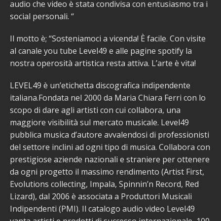
audio che video è stata condivisa con entusiasmo tra i
social personali. “
Il motto è; “Sosteniamoci a vicenda! È facile. Con visite
al canale you tube Level49 e alle pagine spotify la
nostra operosità artistica resta attiva. L’arte è vita!
LEVEL49 è un’etichetta discografica indipendente
italiana.Fondata nel 2000 da Maria Chiara Ferri con lo
scopo di dare agli artisti con cui collabora, una
maggiore visibilità sul mercato musicale. Level49
pubblica musica d’autore avvalendosi di professionisti
del settore inclini ad ogni tipo di musica. Collabora con
prestigiose aziende nazionali e straniere per ottenere
da ogni progetto il massimo rendimento (Artist First,
Evolutions collecting, Impala, Spinnin’n Record, Red
Lizard), dal 2006 è associata a Produttori Musicali
Indipendenti (PMI). Il catalogo audio video Level49
vanta artisti e prodotti di successo internazionale, 100