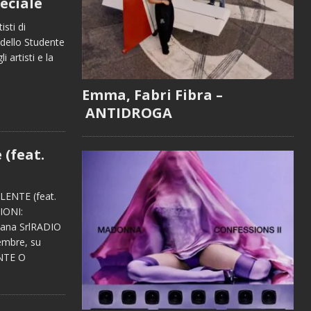
peciale
sti di
 dello Studente
 artisti e la
Emma, Fabri Fibra –
ANTIDROGA
 (feat.
ENTE (feat.
IONI:
liana SrlRADIO
embre, su
ENTE O