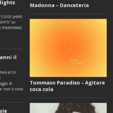
lights
Madonna – Danceteria
11/2020 JAMIE
IGHTS” su
 THE PIANOMAN
anni il
’età di 53
i
Tommaso Paradiso – Agitare
iggio di
coca cola
e “non ci sono
ale