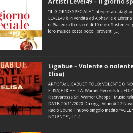
Artisti Level49 – Il giorno s
“IL GIORNO SPECIALE ” interpretato dagli arti
LEVEL49 è in vendita ad Alphaville e Libreria
di Piacenza.Il costo è di 10 euro. Sostenere gli
loro musica costa poco!I proventi
[…]
Ligabue – Volente o nolente
Elisa)
ARTISTA: LIGABUETITOLO: VOLENTE O NOL
ELISA)ETICHETTA: Warner Records Inc.EDIZ
Riservarossa Srl, Warner Chappell Music Ita
DATE: 20/11/2020 Da oggi, Venerdì 27 Nov
Radio Sound il nuovo singolo inedito “VOL
NOLENTE”, il
[…]