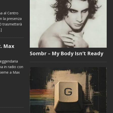
a al Centro
n la presenza
00 trasmetterà
…]
t. Max
Sombr – My Body Isn’t Ready
 leggendaria
na in radio con
insieme a Max