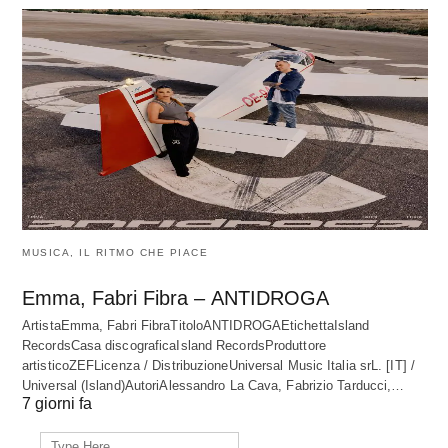
MUSICA, IL RITMO CHE PIACE
Emma, Fabri Fibra – ANTIDROGA
ArtistaEmma, Fabri FibraTitoloANTIDROGAEtichettaIsland
RecordsCasa discograficaIsland RecordsProduttore
artisticoZEFLicenza / DistribuzioneUniversal Music Italia srL. [IT] /
Universal (Island)AutoriAlessandro La Cava, Fabrizio Tarducci,…
7 giorni fa
Search