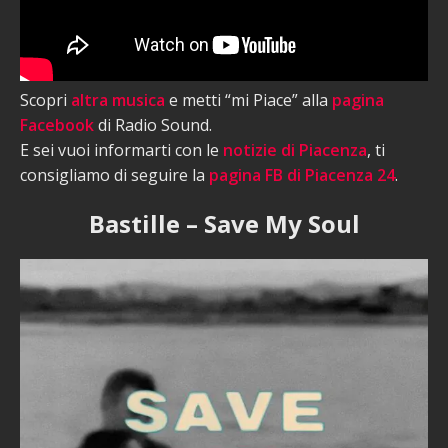
Scopri
altra musica
e metti “mi Piace” alla
pagina
Facebook
di Radio Sound.
E sei vuoi informarti con le
notizie di Piacenza
, ti
consigliamo di seguire la
pagina FB di Piacenza 24
.
Bastille – Save My Soul