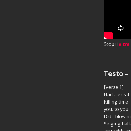
Scopri
altra
Testo – 
[Verse 1]
Had a great 
Killing time 
you, to you
Did I blow m
Singing hall
you, with yo