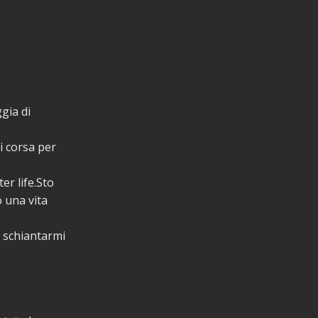
gia di
di corsa per
er life.Sto
o una vita
i schiantarmi