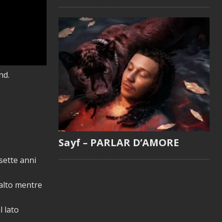
nd.
Sayf – PARLAR D’AMORE
 sette anni
alto mentre
l lato