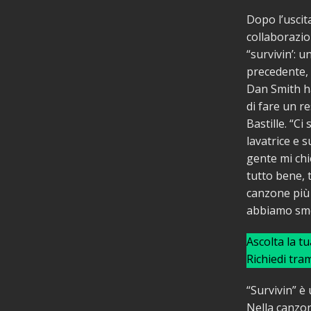
Dopo l’usci
collaborazio
“survivin’: 
precedente, c
Dan Smith ha
di fare un re
Bastille. “Ci
lavatrice e 
gente mi chie
tutto bene, t
canzone più 
abbiamo smes
Ascolta la t
Richiedi tra
“Survivin” è
Nella canzon