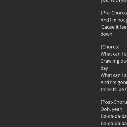
[Pre-Chorus
And I’m not 
‘Cause it fee
down
[Chorus]
What can I sa
Crawling ou
day
What can I sa
And I’m gonn
think I’ll be 
[Post-Choru
Ooh, yeah
Ba-da-da-da
Ba-da-da-da