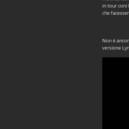
in tour coni
che facesser
Non è ancora
versione Lyr