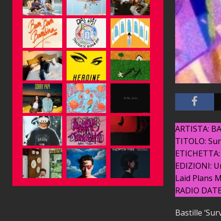
ARTISTA: B
TITOLO: Surv
ETICHETTA:
EDIZIONI: Un
Laid Plans 
RADIO DATE:
Bastille ‘Su