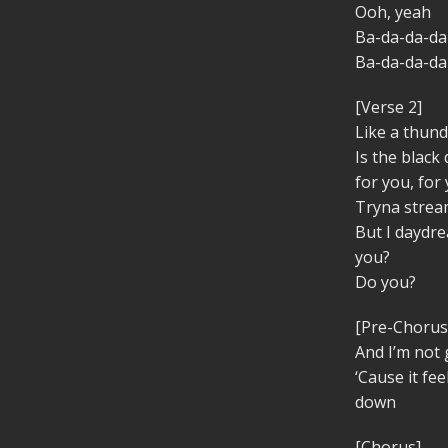
Ooh, yeah
Ba-da-da-da
Ba-da-da-da
[Verse 2]
Like a thun
Is the black
for you, for
Tryna stream
But I daydre
you?
Do you?
[Pre-Chorus
And I’m not 
‘Cause it fee
down
[Chorus]