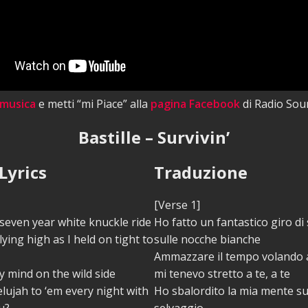
 musica
e metti “mi Piace” alla
pagina Facebook
di Radio Sou
Bastille – Survivin’
Lyrics
Traduzione
[Verse 1]
seven year white knuckle ride
Ho fatto un fantastico giro di
flying high as I held on tight to
sulle nocche bianche
Ammazzare il tempo volando 
y mind on the wild side
mi tenevo stretto a te, a te
elujah to ‘em every night with
Ho sbalordito la mia mente su
u?
selvaggio