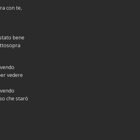
ra con te,
 stato bene
ottosopra
ivendo
 per vedere
ivendo
so che starò