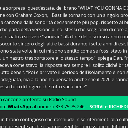
ta a sorpresa, quest’estate, del brano “WHAT YOU GONNA DO
ne con Graham Coxon, i Bastille tornano con un singolo pro
una canzone dalle sonorità decisamente più pop, rispetto al 
he parla della versione di noi stessi che scegliamo di dare agl
 iniziato a scrivere “survivin” alla fine dello scorso anno con
soconto sincero degli alti e bassi durante i sette anni di esis
 sono state volte in cui mi sono sentito come se fossi stato i
su un nastro trasportatore allo stesso tempo”, spiega Dan, 
deva come stavo, la risposta era sempre il solito cliché britan
utto bene'”. “Poi è arrivato il periodo dell’isolamento e non 
adeguata, ma alla fine ho pensato anche che il 2020 è l’anno
so tutti di fingere che tutto vada bene”.
ua canzone preferita su Radio Sound
mite
WhatsApp
al numero 333 75 75 246 –
SCRIVI e RICHIEDI
 un brano contagioso che racchiude in sé riferimenti alla cul
e è presente anche il sax per gentile concessione di Rittipo