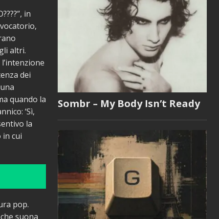
????”, in
vocatorio,
brano
i altri.
 l’intenzione
tenza dei
n una
“ma quando la
Sombr – My Body Isn’t Ready
nico: ‘Sì,
sentivo la
 in cui
tura pop.
, che suona