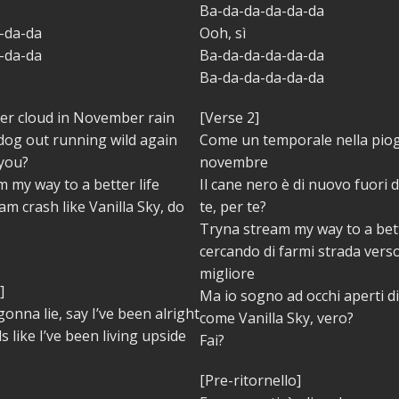
Ba-da-da-da-da-da
-da-da
Ooh, sì
-da-da
Ba-da-da-da-da-da
Ba-da-da-da-da-da
der cloud in November rain
[Verse 2]
 dog out running wild again
Come un temporale nella piog
 you?
novembre
 my way to a better life
Il cane nero è di nuovo fuori 
am crash like Vanilla Sky, do
te, per te?
Tryna stream my way to a bett
cercando di farmi strada vers
migliore
]
Ma io sogno ad occhi aperti d
gonna lie, say I’ve been alright
come Vanilla Sky, vero?
ls like I’ve been living upside
Fai?
[Pre-ritornello]