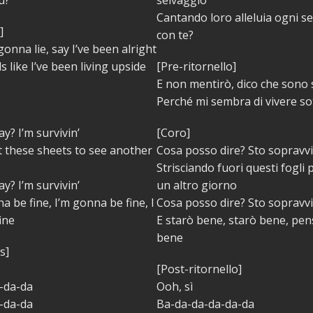
Cantando loro alleluia ogni se
]
con te?
gonna lie, say I’ve been alright
ls like I’ve been living upside
[Pre-ritornello]
E non mentirò, dico che sono
Perché mi sembra di vivere s
y? I’m survivin’
[Coro]
t these sheets to see another
Cosa posso dire? Sto sopravv
Strisciando fuori questi fogli
y? I’m survivin’
un altro giorno
a be fine, I’m gonna be fine, I
Cosa posso dire? Sto sopravv
fine
E starò bene, starò bene, pen
bene
s]
[Post-ritornello]
-da-da
Ooh, sì
-da-da
Ba-da-da-da-da-da