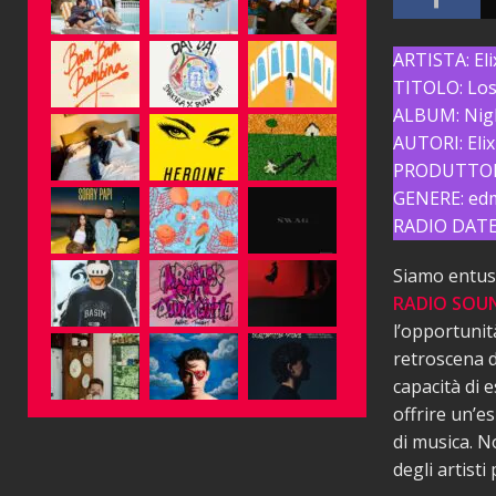
ARTISTA: Eli
TITOLO: Los
ALBUM: Nig
AUTORI: Elix
PRODUTTOR
GENERE: ed
RADIO DATE:
Siamo entusi
RADIO SOU
l’opportunit
retroscena d
capacità di 
offrire un’e
di musica. N
degli artist