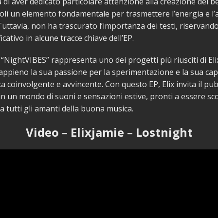
a di aver dedicato particolare attenzione alla creazione dei b
li un elemento fondamentale per trasmettere l’energia e l
Tuttavia, non ha trascurato l’importanza dei testi, riservand
icativo in alcune tracce chiave dell’EP.
, “NightVIBES” rappresenta uno dei progetti più riusciti di El
appieno la sua passione per la sperimentazione e la sua capa
a coinvolgente e avvincente. Con questo EP, Elix invita il pub
n un mondo di suoni e sensazioni estive, pronti a essere sco
a tutti gli amanti della buona musica.
Video – Elixjamie – Lostnight