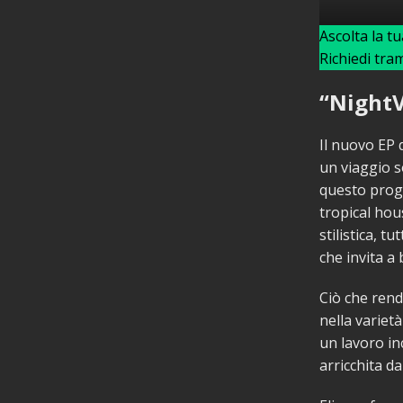
Ascolta la t
Richiedi tra
“NightV
Il nuovo EP d
un viaggio s
questo proge
tropical hou
stilistica, 
che invita a
Ciò che rende
nella variet
un lavoro in
arricchita da