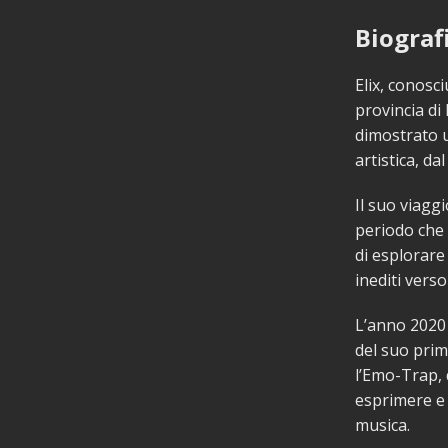
Biograf
Elix, conosci
provincia di 
dimostrato u
artistica, d
Il suo viaggi
periodo che 
di esplorare
inediti vers
L’anno 2020 
del suo prim
l’Emo-Trap, 
esprimere e 
musica.