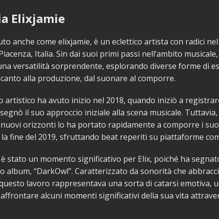
ia Elixjamie
uto anche come elixjamie, è un eclettico artista con radici nel
Piacenza, Italia. Sin dai suoi primi passi nell’ambito musicale,
na versatilità sorprendente, esplorando diverse forme di e
al canto alla produzione, dal suonare al comporre.
o artistico ha avuto inizio nel 2018, quando iniziò a registra
segnò il suo approccio iniziale alla scena musicale. Tuttavia, 
 nuovi orizzonti lo ha portato rapidamente a comporre i suo
o la fine del 2019, sfruttando beat reperiti su piattaforme c
è stato un momento significativo per Elix, poiché ha segnato
o album, “DarkOwl”. Caratterizzato da sonorità che abbracc
questo lavoro rappresentava una sorta di catarsi emotiva,
affrontare alcuni momenti significativi della sua vita attrave