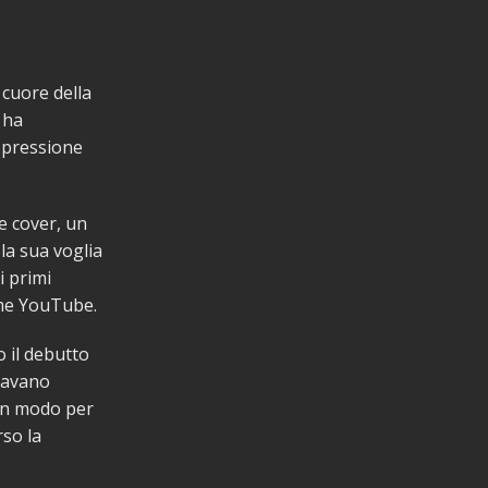
 cuore della
 ha
spressione
re cover, un
la sua voglia
i primi
ome YouTube.
 il debutto
iavano
 un modo per
rso la