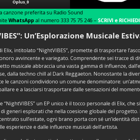
Oplus_0
ua canzone preferita su Radio Sound
mite
WhatsApp
al numero 333 75 75 246 –
SCRIVI e RICHIEDI
IBES”: Un’Esplorazione Musicale Estiv
i Elix, intitolato “NightVIBES”, promette di trasportare l’asco
onoro avvincente e variegato. Comprendente sei tracce di di
tto musicale abbraccia una vasta gamma di influenze, dall’
se, dalla techno chill al Dark Reggaeton. Nonostante la diver
tutte le canzoni condividono un comune denominatore: un’atm
 ballare e a lasciarsi trasportare dalle sensazioni del moment
 “NightVIBES” un EP unico è il tocco personale di Elix, che si 
à di generi esplorati che nella coesione globale del progetto
centrato sull’estate, ogni brano porta con sé un’identità disti
lle esperienze e dalle influenze musicali dell’artista.