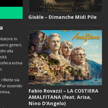
Gisèle – Dimanche Midi Pile
a
ltatore in
versi generi,
edm alla
sità
osfera estiva
o.
riflette sia
. Pur essendo
Fabio Rovazzi – LA COSTIERA
ntiva,
AMALFITANA (feat. Arisa,
Nino D’Angelo)