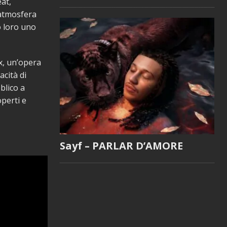
eat,
’atmosfera
o loro uno
ix, un’opera
cità di
blico a
perti e
Sayf – PARLAR D’AMORE