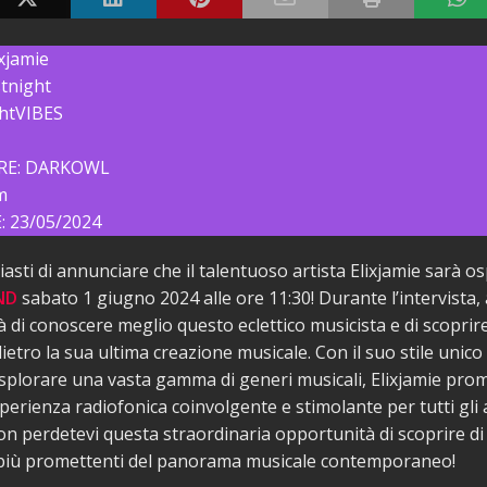
xjamie
tnight
htVIBES
E: DARKOWL
m
 23/05/2024
asti di annunciare che il talentuoso artista Elixjamie sarà o
ND
sabato 1 giugno 2024 alle ore 11:30! Durante l’intervista
à di conoscere meglio questo eclettico musicista e di scoprire
ietro la sua ultima creazione musicale. Con il suo stile unico 
esplorare una vasta gamma di generi musicali, Elixjamie prom
sperienza radiofonica coinvolgente e stimolante per tutti gli
on perdetevi questa straordinaria opportunità di scoprire di
i più promettenti del panorama musicale contemporaneo!