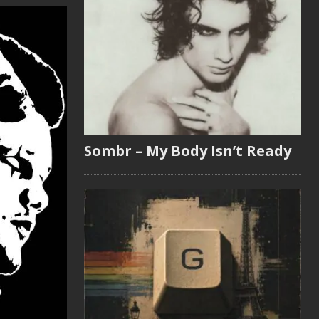
Sombr – My Body Isn’t Ready