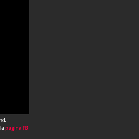
nd.
 la
pagina FB