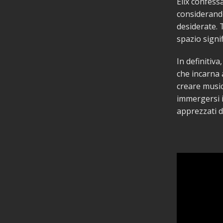
Elix confess
considerando
desiderate. 
spazio signif
In definitiva
che incarna 
creare music
immergersi i
apprezzati d