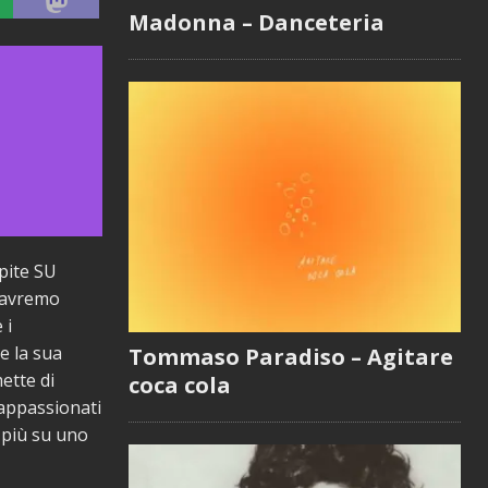
Madonna – Danceteria
spite SU
, avremo
 i
e la sua
Tommaso Paradiso – Agitare
ette di
coca cola
 appassionati
 più su uno